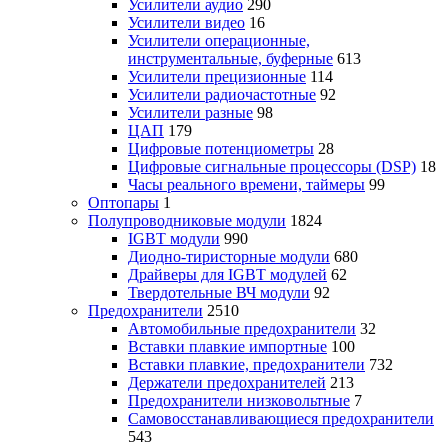
Усилители аудио
290
Усилители видео
16
Усилители операционные,
инструментальные, буферные
613
Усилители прецизионные
114
Усилители радиочастотные
92
Усилители разные
98
ЦАП
179
Цифровые потенциометры
28
Цифровые сигнальные процессоры (DSP)
18
Часы реального времени, таймеры
99
Оптопары
1
Полупроводниковые модули
1824
IGBT модули
990
Диодно-тиристорные модули
680
Драйверы для IGBT модулей
62
Твердотельные ВЧ модули
92
Предохранители
2510
Автомобильные предохранители
32
Вставки плавкие импортные
100
Вставки плавкие, предохранители
732
Держатели предохранителей
213
Предохранители низковольтные
7
Самовосстанавливающиеся предохранители
543