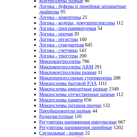
Контроллеры разные
90
Логика - буферы и линейные аппаратные
драйверы
95
Логика - инвертеры
25
Логика - кодеры, демультиплексоры
112
Логика - программируемая
54
Логика - прочая
20
Логика - регистры
160
Логика - стандартная
845
Логика - счетчики
143
Логика - триггеры
200
Микроконтроллеры
796
Микроконтроллеры ARM
291
Микроконтроллеры разные
11
Микропроцессорные супервизоры
288
Микросхемы бытовой РЭА
1111
Микросхемы импортные разные
2349
Микросхемы отечественные разные
112
Микросхемы памяти
656
Микросхемы питания прочие
132
Преобразователи разные
44
Радиочастотные
110
Регуляторы напряжения импульсные
667
Регуляторы напряжения линейные
1202
Сигнальные - разные
22