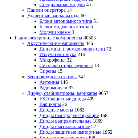
Специальные модули
45
Панели оператора
14
Удаленные входа/выхода
60
Блоки автономного типа
51
Блоки модульного типа
5
Модули клемм
3
Радиоэлектронные компоненты
80503
Акустические компоненты
346
Динамики (громкоговорители)
72
Излучатели звука
214
Микрофоны
32
Сигнализаторы звуковые
13
Сирены
15
Беспроводные системы
241
Антенны
146
Радиомодули
95
Диоды, стабилитроны, варикапы
9657
ESD защитные диоды
409
Варикапы
26
Диодные мосты
1062
Диоды быстродействующие
168
Диоды выпрямительные
1869
Диоды высоковольтные
57
Диоды защитные импортные
1952
Диоды отечественные
298