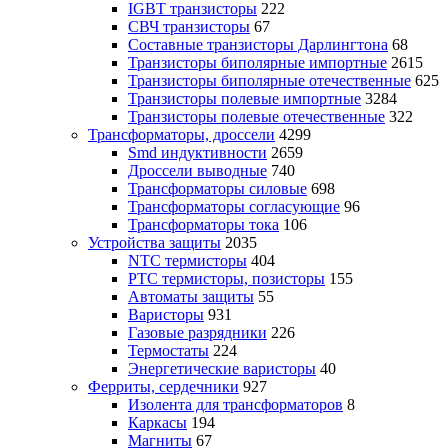
IGBT транзисторы
222
СВЧ транзисторы
67
Составные транзисторы Дарлингтона
68
Транзисторы биполярные импортные
2615
Транзисторы биполярные отечественные
625
Транзисторы полевые импортные
3284
Транзисторы полевые отечественные
322
Трансформаторы, дроссели
4299
Smd индуктивности
2659
Дроссели выводные
740
Трансформаторы силовые
698
Трансформаторы согласующие
96
Трансформаторы тока
106
Устройства защиты
2035
NTC термисторы
404
PTC термисторы, позисторы
155
Автоматы защиты
55
Варисторы
931
Газовые разрядники
226
Термостаты
224
Энергетические варисторы
40
Ферриты, сердечники
927
Изолента для трансформаторов
8
Каркасы
194
Магниты
67