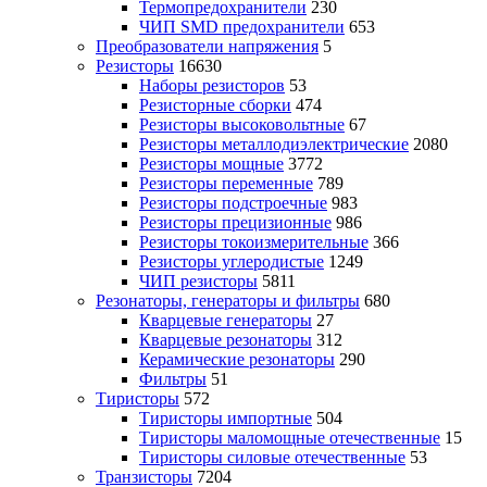
Термопредохранители
230
ЧИП SMD предохранители
653
Преобразователи напряжения
5
Резисторы
16630
Наборы резисторов
53
Резисторные сборки
474
Резисторы высоковольтные
67
Резисторы металлодиэлектрические
2080
Резисторы мощные
3772
Резисторы переменные
789
Резисторы подстроечные
983
Резисторы прецизионные
986
Резисторы токоизмерительные
366
Резисторы углеродистые
1249
ЧИП резисторы
5811
Резонаторы, генераторы и фильтры
680
Кварцевые генераторы
27
Кварцевые резонаторы
312
Керамические резонаторы
290
Фильтры
51
Тиристоры
572
Тиристоры импортные
504
Тиристоры маломощные отечественные
15
Тиристоры силовые отечественные
53
Транзисторы
7204