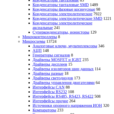
Конденсаторы танталовые
83
Конденсаторы танталовые SMD
1489
Конденсаторы фазовые косинусные
98
Конденсаторы электролитические
7922
Конденсаторы электролитические SMD
1221
Конденсаторы электролитические
аксиальные
241
Суперконденсаторы, ионисторы
129
Микроконтроллеры
8
Микросхемы
13724
Аналоговые ключи, мультиплексоры
346
АЦП
148
Генераторы сигналов
8
Драйверы MOSFET и IGBT
235
Драйверы дисплеев
15
Драйверы изоляторов шин данных
114
Драйверы разные
18
Драйверы светодиодов
173
Драйверы управления двигателями
64
Интерфейсы CAN
88
Интерфейсы RS232
108
Интерфейсы RS485, RS423, RS422
508
Интерфейсы прочие
264
Источники опорного напряжения ИОН
320
Компараторы
233