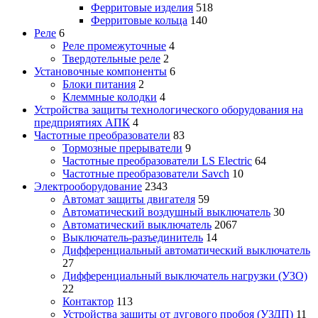
Ферритовые изделия
518
Ферритовые кольца
140
Реле
6
Реле промежуточные
4
Твердотельные реле
2
Установочные компоненты
6
Блоки питания
2
Клеммные колодки
4
Устройства защиты технологического оборудования на
предприятиях АПК
4
Частотные преобразователи
83
Тормозные прерыватели
9
Частотные преобразователи LS Electric
64
Частотные преобразователи Savch
10
Электрооборудование
2343
Автомат защиты двигателя
59
Автоматический воздушный выключатель
30
Автоматический выключатель
2067
Выключатель-разъединитель
14
Дифференциальный автоматический выключатель
27
Дифференциальный выключатель нагрузки (УЗО)
22
Контактор
113
Устройства защиты от дугового пробоя (УЗДП)
11