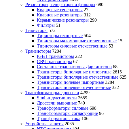
Резонаторы, генераторы и фильтры
680
Кварцевые генераторы
27
Кварцевые резонаторы
312
Керамические резонаторы
290
Фильтры
51
Тиристоры
572
Тиристоры импортные
504
Тиристоры маломощные отечественные
15
Тиристоры силовые отечественные
53
Транзисторы
7204
IGBT транзисторы
222
СВЧ транзисторы
67
Составные транзисторы Дарлингтона
68
Транзисторы биполярные импортные
2615
Транзисторы биполярные отечественные
625
Транзисторы полевые импортные
3284
Транзисторы полевые отечественные
322
Трансформаторы, дроссели
4299
Smd индуктивности
2659
Дроссели выводные
740
Трансформаторы силовые
698
Трансформаторы согласующие
96
Трансформаторы тока
106
Устройства защиты
2035
NTC термисторы
404