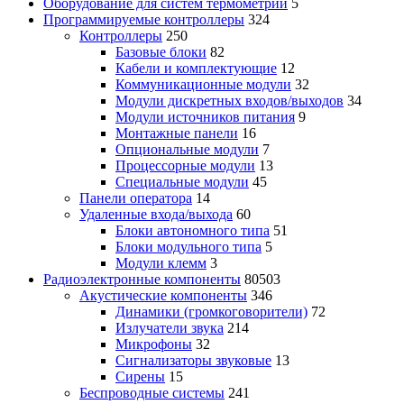
Оборудование для систем термометрии
5
Программируемые контроллеры
324
Контроллеры
250
Базовые блоки
82
Кабели и комплектующие
12
Коммуникационные модули
32
Модули дискретных входов/выходов
34
Модули источников питания
9
Монтажные панели
16
Опциональные модули
7
Процессорные модули
13
Специальные модули
45
Панели оператора
14
Удаленные входа/выхода
60
Блоки автономного типа
51
Блоки модульного типа
5
Модули клемм
3
Радиоэлектронные компоненты
80503
Акустические компоненты
346
Динамики (громкоговорители)
72
Излучатели звука
214
Микрофоны
32
Сигнализаторы звуковые
13
Сирены
15
Беспроводные системы
241