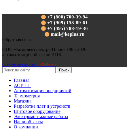
+7 (800) 700-39-94
+7 (909) 158-89-61
+7 (495) 788-19-36
mail@keplus.ru
Обратная связь
ООО «Комплектэлектро Плюс»
1995-2026
автоматизация объектов АПК
Создание сайтов -
ESDirect
Поиск
Главная
АСУ ТП
Автоматизация предприятий
Термометрия
Магазин
Разработка плат и устройств
Щитовое оборудование
Электромонтажные работы
Наши объекты
О компании