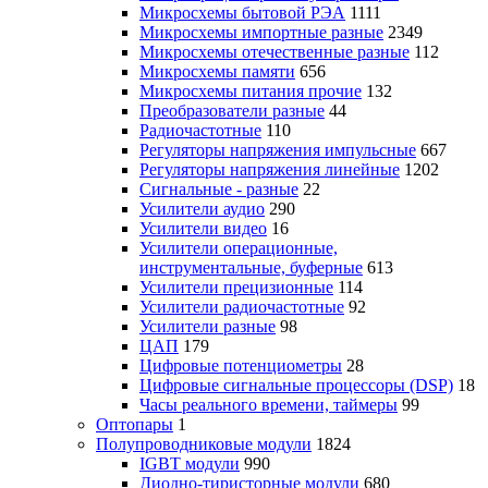
Микросхемы бытовой РЭА
1111
Микросхемы импортные разные
2349
Микросхемы отечественные разные
112
Микросхемы памяти
656
Микросхемы питания прочие
132
Преобразователи разные
44
Радиочастотные
110
Регуляторы напряжения импульсные
667
Регуляторы напряжения линейные
1202
Сигнальные - разные
22
Усилители аудио
290
Усилители видео
16
Усилители операционные,
инструментальные, буферные
613
Усилители прецизионные
114
Усилители радиочастотные
92
Усилители разные
98
ЦАП
179
Цифровые потенциометры
28
Цифровые сигнальные процессоры (DSP)
18
Часы реального времени, таймеры
99
Оптопары
1
Полупроводниковые модули
1824
IGBT модули
990
Диодно-тиристорные модули
680