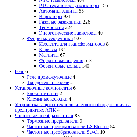
PTC термисторы, позисторы
155
Автоматы защиты
55
Варисторы
931
Газовые разрядники
226
Термостаты
224
Энергетические варисторы
40
Ферриты, сердечники
927
Изолента для трансформаторов
8
Каркасы
194
Магниты
67
Ферритовые изделия
518
Ферритовые кольца
140
Реле
6
Реле промежуточные
4
Твердотельные реле
2
Установочные компоненты
6
Блоки питания
2
Клеммные колодки
4
Устройства защиты технологического оборудования на
предприятиях АПК
4
Частотные преобразователи
83
Тормозные прерыватели
9
Частотные преобразователи LS Electric
64
Частотные преобразователи Savch
10