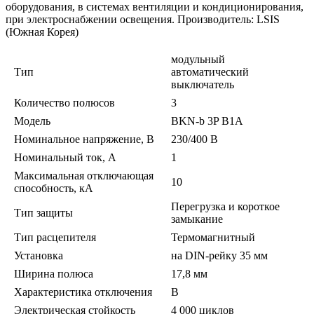
оборудования, в системах вентиляции и кондиционирования,
при электроснабжении освещения. Производитель: LSIS
(Южная Корея)
модульный
Тип
автоматический
выключатель
Количество полюсов
3
Модель
BKN-b 3P B1A
Номинальное напряжение, В
230/400 В
Номинальный ток, А
1
Максимальная отключающая
10
способность, кА
Перегрузка и короткое
Тип защиты
замыкание
Тип расцепителя
Термомагнитный
Установка
на DIN-рейку 35 мм
Ширина полюса
17,8 мм
Характеристика отключения
B
Электрическая стойкость
4 000 циклов