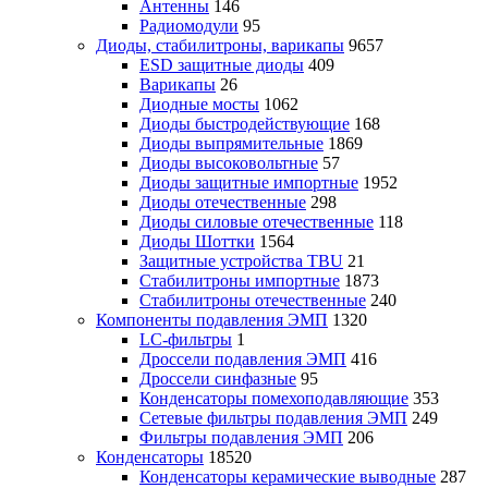
Антенны
146
Радиомодули
95
Диоды, стабилитроны, варикапы
9657
ESD защитные диоды
409
Варикапы
26
Диодные мосты
1062
Диоды быстродействующие
168
Диоды выпрямительные
1869
Диоды высоковольтные
57
Диоды защитные импортные
1952
Диоды отечественные
298
Диоды силовые отечественные
118
Диоды Шоттки
1564
Защитные устройства TBU
21
Стабилитроны импортные
1873
Стабилитроны отечественные
240
Компоненты подавления ЭМП
1320
LC-фильтры
1
Дроссели подавления ЭМП
416
Дроссели синфазные
95
Конденсаторы помехоподавляющие
353
Сетевые фильтры подавления ЭМП
249
Фильтры подавления ЭМП
206
Конденсаторы
18520
Конденсаторы керамические выводные
287