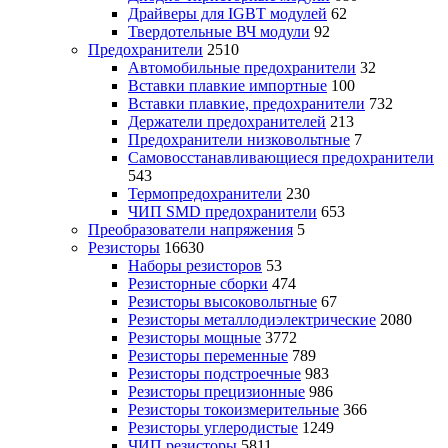
Драйверы для IGBT модулей
62
Твердотельные ВЧ модули
92
Предохранители
2510
Автомобильные предохранители
32
Вставки плавкие импортные
100
Вставки плавкие, предохранители
732
Держатели предохранителей
213
Предохранители низковольтные
7
Самовосстанавливающиеся предохранители
543
Термопредохранители
230
ЧИП SMD предохранители
653
Преобразователи напряжения
5
Резисторы
16630
Наборы резисторов
53
Резисторные сборки
474
Резисторы высоковольтные
67
Резисторы металлодиэлектрические
2080
Резисторы мощные
3772
Резисторы переменные
789
Резисторы подстроечные
983
Резисторы прецизионные
986
Резисторы токоизмерительные
366
Резисторы углеродистые
1249
ЧИП резисторы
5811