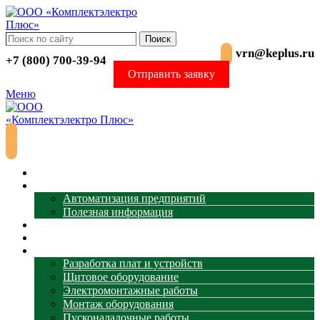
Поиск
vrn@keplus.ru
+7 (800) 700-39-94
Отправить заявку
Меню
Главная
АСУ ТП
Автоматизация предприятий
Полезная информация
Термометрия
Магазин
Услуги
Разработка плат и устройств
Щитовое оборудование
Электромонтажные работы
Монтаж оборудования
Пусконаладочные работы