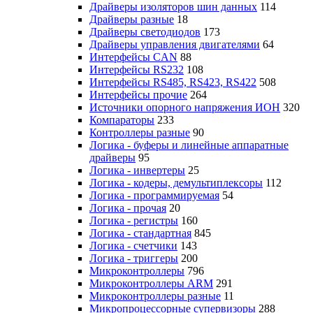
Драйверы изоляторов шин данных
114
Драйверы разные
18
Драйверы светодиодов
173
Драйверы управления двигателями
64
Интерфейсы CAN
88
Интерфейсы RS232
108
Интерфейсы RS485, RS423, RS422
508
Интерфейсы прочие
264
Источники опорного напряжения ИОН
320
Компараторы
233
Контроллеры разные
90
Логика - буферы и линейные аппаратные
драйверы
95
Логика - инвертеры
25
Логика - кодеры, демультиплексоры
112
Логика - программируемая
54
Логика - прочая
20
Логика - регистры
160
Логика - стандартная
845
Логика - счетчики
143
Логика - триггеры
200
Микроконтроллеры
796
Микроконтроллеры ARM
291
Микроконтроллеры разные
11
Микропроцессорные супервизоры
288