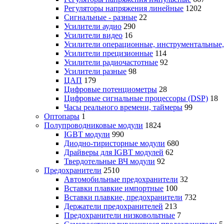
Регуляторы напряжения линейные
1202
Сигнальные - разные
22
Усилители аудио
290
Усилители видео
16
Усилители операционные, инструментальные
Усилители прецизионные
114
Усилители радиочастотные
92
Усилители разные
98
ЦАП
179
Цифровые потенциометры
28
Цифровые сигнальные процессоры (DSP)
18
Часы реального времени, таймеры
99
Оптопары
1
Полупроводниковые модули
1824
IGBT модули
990
Диодно-тиристорные модули
680
Драйверы для IGBT модулей
62
Твердотельные ВЧ модули
92
Предохранители
2510
Автомобильные предохранители
32
Вставки плавкие импортные
100
Вставки плавкие, предохранители
732
Держатели предохранителей
213
Предохранители низковольтные
7