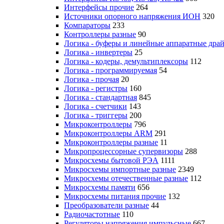
Интерфейсы прочие
264
Источники опорного напряжения ИОН
320
Компараторы
233
Контроллеры разные
90
Логика - буферы и линейные аппаратные дра
Логика - инвертеры
25
Логика - кодеры, демультиплексоры
112
Логика - программируемая
54
Логика - прочая
20
Логика - регистры
160
Логика - стандартная
845
Логика - счетчики
143
Логика - триггеры
200
Микроконтроллеры
796
Микроконтроллеры ARM
291
Микроконтроллеры разные
11
Микропроцессорные супервизоры
288
Микросхемы бытовой РЭА
1111
Микросхемы импортные разные
2349
Микросхемы отечественные разные
112
Микросхемы памяти
656
Микросхемы питания прочие
132
Преобразователи разные
44
Радиочастотные
110
Регуляторы напряжения импульсные
667