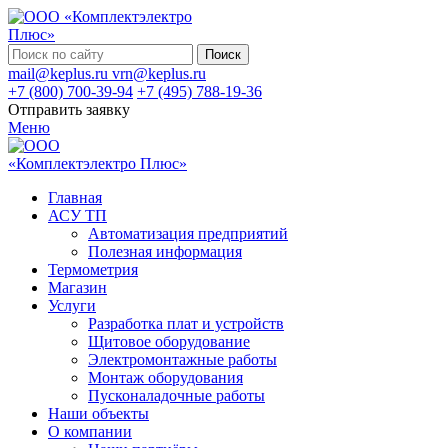
Поиск
mail@keplus.ru
vrn@keplus.ru
+7 (800) 700-39-94
+7 (495) 788-19-36
Отправить заявку
Меню
Главная
АСУ ТП
Автоматизация предприятий
Полезная информация
Термометрия
Магазин
Услуги
Разработка плат и устройств
Щитовое оборудование
Электромонтажные работы
Монтаж оборудования
Пусконаладочные работы
Наши объекты
О компании