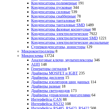
Конденсаторы полимерные
191
Конденсаторы пусковые
344
Конденсаторы силовые
539
Конденсаторы снабберные
78
Конденсаторы танталовые
83
Конденсаторы танталовые SMD
1489
Конденсаторы фазовые косинусные
98
Конденсаторы электролитические
7922
Конденсаторы электролитические SMD
1221
Конденсаторы электролитические аксиальные
Суперконденсаторы, ионисторы
129
Микроконтроллеры
8
Микросхемы
13724
Аналоговые ключи, мультиплексоры
346
АЦП
148
Генераторы сигналов
8
Драйверы MOSFET и IGBT
235
Драйверы дисплеев
15
Драйверы изоляторов шин данных
114
Драйверы разные
18
Драйверы светодиодов
173
Драйверы управления двигателями
64
Интерфейсы CAN
88
Интерфейсы RS232
108
Интерфейсы RS485, RS423, RS422
508