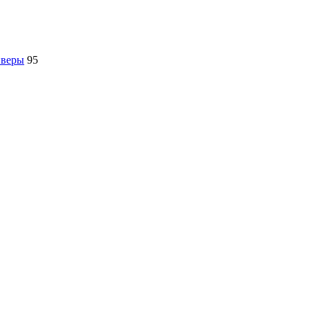
йверы
95