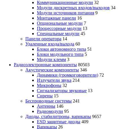
Коммуникационные модули
32
Модули дискретных входов/выходов
34
Модули источников питания
9
Монтажные панели
16
Опциональные модули
7
Процессорные модули
13
Специальные модули
45
Панели оператора
14
Удаленные входа/выхода
60
Блоки автономного типа
51
Блоки модульного типа
5
Модули клемм
3
Радиоэлектронные компоненты
80503
Акустические компоненты
346
Динамики (громкоговорители)
72
Излучатели звука
214
Микрофоны
32
Сигнализаторы звуковые
13
Сирены
15
Беспроводные системы
241
Антенны
146
Радиомодули
95
Диоды, стабилитроны, варикапы
9657
ESD защитные диоды
409
Варикапы
26