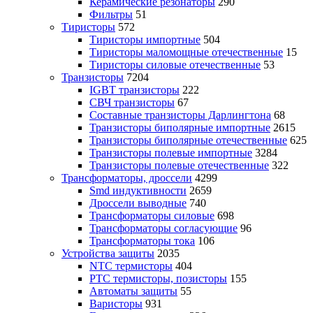
Керамические резонаторы
290
Фильтры
51
Тиристоры
572
Тиристоры импортные
504
Тиристоры маломощные отечественные
15
Тиристоры силовые отечественные
53
Транзисторы
7204
IGBT транзисторы
222
СВЧ транзисторы
67
Составные транзисторы Дарлингтона
68
Транзисторы биполярные импортные
2615
Транзисторы биполярные отечественные
625
Транзисторы полевые импортные
3284
Транзисторы полевые отечественные
322
Трансформаторы, дроссели
4299
Smd индуктивности
2659
Дроссели выводные
740
Трансформаторы силовые
698
Трансформаторы согласующие
96
Трансформаторы тока
106
Устройства защиты
2035
NTC термисторы
404
PTC термисторы, позисторы
155
Автоматы защиты
55
Варисторы
931