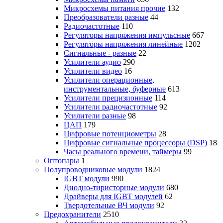
Микросхемы питания прочие
132
Преобразователи разные
44
Радиочастотные
110
Регуляторы напряжения импульсные
667
Регуляторы напряжения линейные
1202
Сигнальные - разные
22
Усилители аудио
290
Усилители видео
16
Усилители операционные,
инструментальные, буферные
613
Усилители прецизионные
114
Усилители радиочастотные
92
Усилители разные
98
ЦАП
179
Цифровые потенциометры
28
Цифровые сигнальные процессоры (DSP)
18
Часы реального времени, таймеры
99
Оптопары
1
Полупроводниковые модули
1824
IGBT модули
990
Диодно-тиристорные модули
680
Драйверы для IGBT модулей
62
Твердотельные ВЧ модули
92
Предохранители
2510