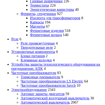
Газовые разрядники
226
Термостаты
224
Энергетические варисторы
40
Ферриты, сердечники
927
Изолента для трансформаторов
8
Каркасы
194
Магниты
67
Ферритовые изделия
518
Ферритовые кольца
140
Реле
6
Реле промежуточные
4
Твердотельные реле
2
Установочные компоненты
6
Блоки питания
2
Клеммные колодки
4
Устройства защиты технологического оборудования на
предприятиях АПК
4
Частотные преобразователи
83
Тормозные прерыватели
9
Частотные преобразователи LS Electric
64
Частотные преобразователи Savch
10
Электрооборудование
2343
Автомат защиты двигателя
59
Автоматический воздушный выключатель
30
Автоматический выключатель
2067