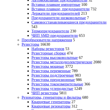
Автомобильные предохранители
32
Вставки плавкие импортные
100
Вставки плавкие, предохранители
732
Держатели предохранителей
213
Предохранители низковольтные
7
Самовосстанавливающиеся предохранители
543
Термопредохранители
230
ЧИП SMD предохранители
653
Преобразователи напряжения
5
Резисторы
16630
Наборы резисторов
53
Резисторные сборки
474
Резисторы высоковольтные
67
Резисторы металлодиэлектрические
2080
Резисторы мощные
3772
Резисторы переменные
789
Резисторы подстроечные
983
Резисторы прецизионные
986
Резисторы токоизмерительные
366
Резисторы углеродистые
1249
ЧИП резисторы
5811
Резонаторы, генераторы и фильтры
680
Кварцевые генераторы
27
Кварцевые резонаторы
312