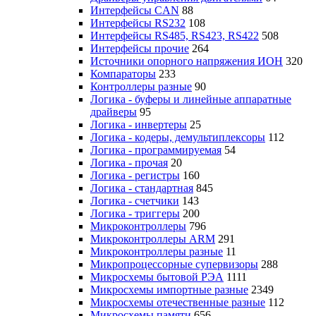
Интерфейсы CAN
88
Интерфейсы RS232
108
Интерфейсы RS485, RS423, RS422
508
Интерфейсы прочие
264
Источники опорного напряжения ИОН
320
Компараторы
233
Контроллеры разные
90
Логика - буферы и линейные аппаратные
драйверы
95
Логика - инвертеры
25
Логика - кодеры, демультиплексоры
112
Логика - программируемая
54
Логика - прочая
20
Логика - регистры
160
Логика - стандартная
845
Логика - счетчики
143
Логика - триггеры
200
Микроконтроллеры
796
Микроконтроллеры ARM
291
Микроконтроллеры разные
11
Микропроцессорные супервизоры
288
Микросхемы бытовой РЭА
1111
Микросхемы импортные разные
2349
Микросхемы отечественные разные
112
Микросхемы памяти
656