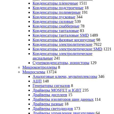
Конденсаторы пленочные
1511
Конденсаторы подстроечные
18
Конденсаторы полимерные
191
Конденсаторы пусковые
344
Конденсаторы силовые
539
Конденсаторы снабберные
78
Конденсаторы танталовые
83
Конденсаторы танталовые SMD
1489
Конденсаторы фазовые косинусные
98
Конденсаторы электролитические
7922
Конденсаторы электролитические SMD
1221
Конденсаторы электролитические
аксиальные
241
Суперконденсаторы, ионисторы
129
Микроконтроллеры
8
Микросхемы
13724
Аналоговые ключи, мультиплексоры
346
АЦП
148
Генераторы сигналов
8
Драйверы MOSFET и IGBT
235
Драйверы дисплеев
15
Драйверы изоляторов шин данных
114
Драйверы разные
18
Драйверы светодиодов
173
Драйверы управления двигателями
64