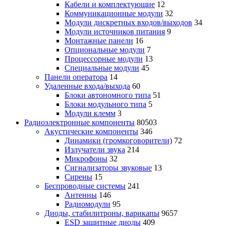
Кабели и комплектующие
12
Коммуникационные модули
32
Модули дискретных входов/выходов
34
Модули источников питания
9
Монтажные панели
16
Опциональные модули
7
Процессорные модули
13
Специальные модули
45
Панели оператора
14
Удаленные входа/выхода
60
Блоки автономного типа
51
Блоки модульного типа
5
Модули клемм
3
Радиоэлектронные компоненты
80503
Акустические компоненты
346
Динамики (громкоговорители)
72
Излучатели звука
214
Микрофоны
32
Сигнализаторы звуковые
13
Сирены
15
Беспроводные системы
241
Антенны
146
Радиомодули
95
Диоды, стабилитроны, варикапы
9657
ESD защитные диоды
409