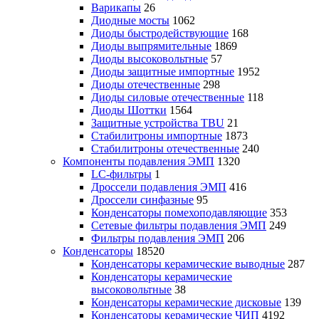
Варикапы
26
Диодные мосты
1062
Диоды быстродействующие
168
Диоды выпрямительные
1869
Диоды высоковольтные
57
Диоды защитные импортные
1952
Диоды отечественные
298
Диоды силовые отечественные
118
Диоды Шоттки
1564
Защитные устройства TBU
21
Стабилитроны импортные
1873
Стабилитроны отечественные
240
Компоненты подавления ЭМП
1320
LC-фильтры
1
Дроссели подавления ЭМП
416
Дроссели синфазные
95
Конденсаторы помехоподавляющие
353
Сетевые фильтры подавления ЭМП
249
Фильтры подавления ЭМП
206
Конденсаторы
18520
Конденсаторы керамические выводные
287
Конденсаторы керамические
высоковольтные
38
Конденсаторы керамические дисковые
139
Конденсаторы керамические ЧИП
4192