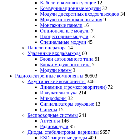
Кабели и комплектующие
12
Коммуникационные модули
32
Модули дискретных входов/выходов
34
Модули источников питания
9
Монтажные панели
16
Опциональные модули
7
Процессорные модули
13
Специальные модули
45
Панели оператора
14
Удаленные входа/выхода
60
Блоки автономного типа
51
Блоки модульного типа
5
Модули клемм
3
Радиоэлектронные компоненты
80503
Акустические компоненты
346
Динамики (громкоговорители)
72
Излучатели звука
214
Микрофоны
32
Сигнализаторы звуковые
13
Сирены
15
Беспроводные системы
241
Антенны
146
Радиомодули
95
Диоды, стабилитроны, варикапы
9657
ESD защитные диоды
409