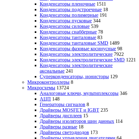
Конденсаторы пленочные
1511
Конденсаторы подстроечные
18
Конденсаторы полимерные
191
Конденсаторы пусковые
344
Конденсаторы силовые
539
Конденсаторы снабберные
78
Конденсаторы танталовые
83
Конденсаторы танталовые SMD
1489
Конденсаторы фазовые косинусные
98
Конденсаторы электролитические
7922
Конденсаторы электролитические SMD
1221
Конденсаторы электролитические
аксиальные
241
Суперконденсаторы, ионисторы
129
Микроконтроллеры
8
Микросхемы
13724
Аналоговые ключи, мультиплексоры
346
АЦП
148
Генераторы сигналов
8
Драйверы MOSFET и IGBT
235
Драйверы дисплеев
15
Драйверы изоляторов шин данных
114
Драйверы разные
18
Драйверы светодиодов
173
Драйверы управления двигателями
64