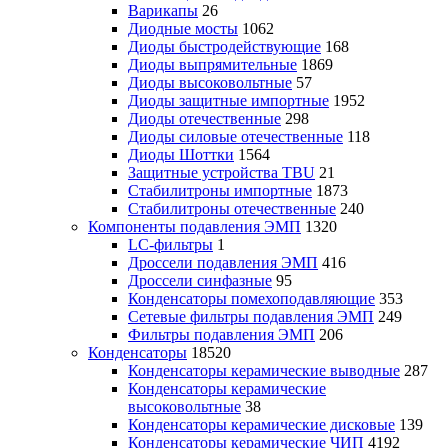
Варикапы
26
Диодные мосты
1062
Диоды быстродействующие
168
Диоды выпрямительные
1869
Диоды высоковольтные
57
Диоды защитные импортные
1952
Диоды отечественные
298
Диоды силовые отечественные
118
Диоды Шоттки
1564
Защитные устройства TBU
21
Стабилитроны импортные
1873
Стабилитроны отечественные
240
Компоненты подавления ЭМП
1320
LC-фильтры
1
Дроссели подавления ЭМП
416
Дроссели синфазные
95
Конденсаторы помехоподавляющие
353
Сетевые фильтры подавления ЭМП
249
Фильтры подавления ЭМП
206
Конденсаторы
18520
Конденсаторы керамические выводные
287
Конденсаторы керамические
высоковольтные
38
Конденсаторы керамические дисковые
139
Конденсаторы керамические ЧИП
4192