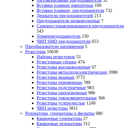
Автомобильные предохранители
32
Вставки плавкие импортные
100
Вставки плавкие, предохранители
732
Держатели предохранителей
213
Предохранители низковольтные
7
Самовосстанавливающиеся предохранители
543
Термопредохранители
230
ЧИП SMD предохранители
653
Преобразователи напряжения
5
Резисторы
16630
Наборы резисторов
53
Резисторные сборки
474
Резисторы высоковольтные
67
Резисторы металлодиэлектрические
2080
Резисторы мощные
3772
Резисторы переменные
789
Резисторы подстроечные
983
Резисторы прецизионные
986
Резисторы токоизмерительные
366
Резисторы углеродистые
1249
ЧИП резисторы
5811
Резонаторы, генераторы и фильтры
680
Кварцевые генераторы
27
Кварцевые резонаторы
312