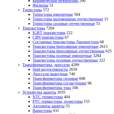
Керамические резонаторы
290
Фильтры
51
Тиристоры
572
Тиристоры импортные
504
Тиристоры маломощные отечественные
15
Тиристоры силовые отечественные
53
Транзисторы
7204
IGBT транзисторы
222
СВЧ транзисторы
67
Составные транзисторы Дарлингтона
68
Транзисторы биполярные импортные
2615
Транзисторы биполярные отечественные
625
Транзисторы полевые импортные
3284
Транзисторы полевые отечественные
322
Трансформаторы, дроссели
4299
Smd индуктивности
2659
Дроссели выводные
740
Трансформаторы силовые
698
Трансформаторы согласующие
96
Трансформаторы тока
106
Устройства защиты
2035
NTC термисторы
404
PTC термисторы, позисторы
155
Автоматы защиты
55
Варисторы
931