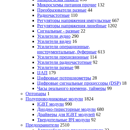
Микросхемы питания прочие
132
Преобразователи разные
44
Радиочастотные
110
Регуляторы напряжения импульсные
667
Регуляторы напряжения линейные
1202
Сигнальные - разные
22
Усилители аудио
290
Усилители видео
16
Усилители операционные,
инструментальные, буферные
613
Усилители прецизионные
114
Усилители радиочастотные
92
Усилители разные
98
ЦАП
179
Цифровые потенциометры
28
Цифровые сигнальные процессоры (DSP)
18
Часы реального времени, таймеры
99
Оптопары
1
Полупроводниковые модули
1824
IGBT модули
990
Диодно-тиристорные модули
680
Драйверы для IGBT модулей
62
Твердотельные ВЧ модули
92
Предохранители
2510