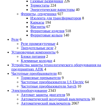
Газовые разрядники
226
Термостаты
224
Энергетические варисторы
40
Ферриты, сердечники
927
Изолента для трансформаторов
8
Каркасы
194
Магниты
67
Ферритовые изделия
518
Ферритовые кольца
140
Реле
6
Реле промежуточные
4
Твердотельные реле
2
Установочные компоненты
6
Блоки питания
2
Клеммные колодки
4
Устройства защиты технологического оборудования на
предприятиях АПК
4
Частотные преобразователи
83
Тормозные прерыватели
9
Частотные преобразователи LS Electric
64
Частотные преобразователи Savch
10
Электрооборудование
2343
Автомат защиты двигателя
59
Автоматический воздушный выключатель
30
Автоматический выключатель
2067