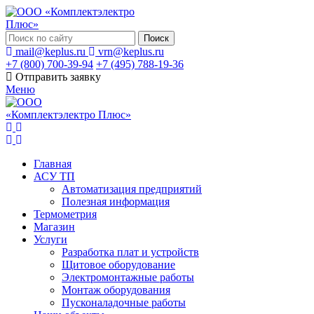
Поиск
mail@keplus.ru
vrn@keplus.ru
+7 (800) 700-39-94
+7 (495) 788-19-36
Отправить заявку
Меню
Главная
АСУ ТП
Автоматизация предприятий
Полезная информация
Термометрия
Магазин
Услуги
Разработка плат и устройств
Щитовое оборудование
Электромонтажные работы
Монтаж оборудования
Пусконаладочные работы