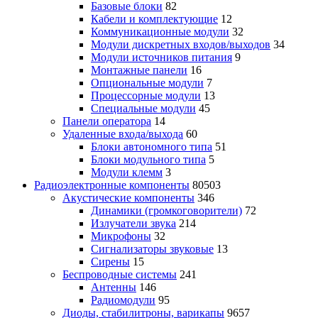
Базовые блоки
82
Кабели и комплектующие
12
Коммуникационные модули
32
Модули дискретных входов/выходов
34
Модули источников питания
9
Монтажные панели
16
Опциональные модули
7
Процессорные модули
13
Специальные модули
45
Панели оператора
14
Удаленные входа/выхода
60
Блоки автономного типа
51
Блоки модульного типа
5
Модули клемм
3
Радиоэлектронные компоненты
80503
Акустические компоненты
346
Динамики (громкоговорители)
72
Излучатели звука
214
Микрофоны
32
Сигнализаторы звуковые
13
Сирены
15
Беспроводные системы
241
Антенны
146
Радиомодули
95
Диоды, стабилитроны, варикапы
9657