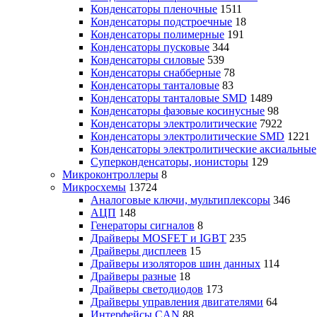
Конденсаторы пленочные
1511
Конденсаторы подстроечные
18
Конденсаторы полимерные
191
Конденсаторы пусковые
344
Конденсаторы силовые
539
Конденсаторы снабберные
78
Конденсаторы танталовые
83
Конденсаторы танталовые SMD
1489
Конденсаторы фазовые косинусные
98
Конденсаторы электролитические
7922
Конденсаторы электролитические SMD
1221
Конденсаторы электролитические аксиальные
Суперконденсаторы, ионисторы
129
Микроконтроллеры
8
Микросхемы
13724
Аналоговые ключи, мультиплексоры
346
АЦП
148
Генераторы сигналов
8
Драйверы MOSFET и IGBT
235
Драйверы дисплеев
15
Драйверы изоляторов шин данных
114
Драйверы разные
18
Драйверы светодиодов
173
Драйверы управления двигателями
64
Интерфейсы CAN
88