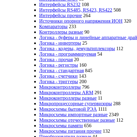
Интерфейсы RS232
108
Интерфейсы RS485, RS423, RS422
508
Интерфейсы прочие
264
Источники опорного напряжения ИОН
320
Компараторы
233
Контроллеры разные
90
Логика - буферы и линейные аппаратные дра
Логика - инвертеры
25
Логика - кодеры, демультиплексоры
112
Логика - программируемая
54
Логика - прочая
20
Логика - регистры
160
Логика - стандартная
845
Логика - счетчики
143
Логика - триггеры
200
Микроконтроллеры
796
Микроконтроллеры ARM
291
Микроконтроллеры разные
11
Микропроцессорные супервизоры
288
Микросхемы бытовой РЭА
1111
Микросхемы импортные разные
2349
Микросхемы отечественные разные
112
Микросхемы памяти
656
Микросхемы питания прочие
132
Преобразователи разные
44