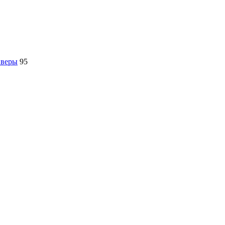
йверы
95