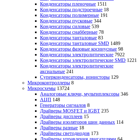
Конденсаторы пленочные
1511
Конденсаторы подстроечные
18
Конденсаторы полимерные
191
Конденсаторы пусковые
344
Конденсаторы силовые
539
Конденсаторы снабберные
78
Конденсаторы танталовые
83
Конденсаторы танталовые SMD
1489
Конденсаторы фазовые косинусные
98
Конденсаторы электролитические
7922
Конденсаторы электролитические SMD
1221
Конденсаторы электролитические
аксиальные
241
Суперконденсаторы, ионисторы
129
Микроконтроллеры
8
Микросхемы
13724
Аналоговые ключи, мультиплексоры
346
АЦП
148
Генераторы сигналов
8
Драйверы MOSFET и IGBT
235
Драйверы дисплеев
15
Драйверы изоляторов шин данных
114
Драйверы разные
18
Драйверы светодиодов
173
Драйверы управления двигателями
64