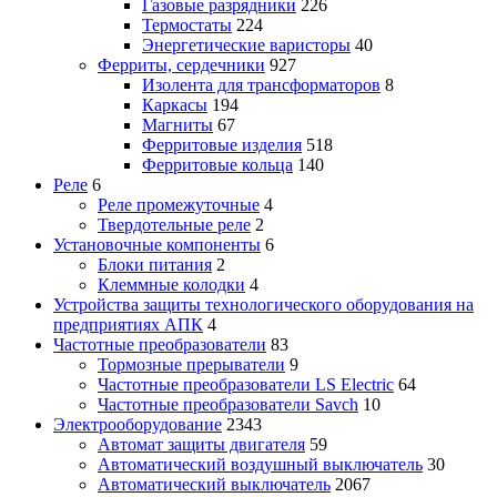
Газовые разрядники
226
Термостаты
224
Энергетические варисторы
40
Ферриты, сердечники
927
Изолента для трансформаторов
8
Каркасы
194
Магниты
67
Ферритовые изделия
518
Ферритовые кольца
140
Реле
6
Реле промежуточные
4
Твердотельные реле
2
Установочные компоненты
6
Блоки питания
2
Клеммные колодки
4
Устройства защиты технологического оборудования на
предприятиях АПК
4
Частотные преобразователи
83
Тормозные прерыватели
9
Частотные преобразователи LS Electric
64
Частотные преобразователи Savch
10
Электрооборудование
2343
Автомат защиты двигателя
59
Автоматический воздушный выключатель
30
Автоматический выключатель
2067