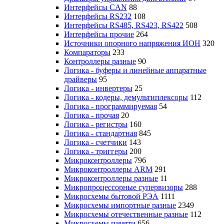
Интерфейсы CAN
88
Интерфейсы RS232
108
Интерфейсы RS485, RS423, RS422
508
Интерфейсы прочие
264
Источники опорного напряжения ИОН
320
Компараторы
233
Контроллеры разные
90
Логика - буферы и линейные аппаратные
драйверы
95
Логика - инвертеры
25
Логика - кодеры, демультиплексоры
112
Логика - программируемая
54
Логика - прочая
20
Логика - регистры
160
Логика - стандартная
845
Логика - счетчики
143
Логика - триггеры
200
Микроконтроллеры
796
Микроконтроллеры ARM
291
Микроконтроллеры разные
11
Микропроцессорные супервизоры
288
Микросхемы бытовой РЭА
1111
Микросхемы импортные разные
2349
Микросхемы отечественные разные
112
Микросхемы памяти
656