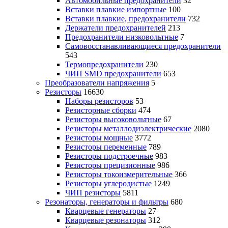
Автомобильные предохранители
32
Вставки плавкие импортные
100
Вставки плавкие, предохранители
732
Держатели предохранителей
213
Предохранители низковольтные
7
Самовосстанавливающиеся предохранители
543
Термопредохранители
230
ЧИП SMD предохранители
653
Преобразователи напряжения
5
Резисторы
16630
Наборы резисторов
53
Резисторные сборки
474
Резисторы высоковольтные
67
Резисторы металлодиэлектрические
2080
Резисторы мощные
3772
Резисторы переменные
789
Резисторы подстроечные
983
Резисторы прецизионные
986
Резисторы токоизмерительные
366
Резисторы углеродистые
1249
ЧИП резисторы
5811
Резонаторы, генераторы и фильтры
680
Кварцевые генераторы
27
Кварцевые резонаторы
312