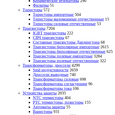
Керамические резонаторы
290
Фильтры
51
Тиристоры
572
Тиристоры импортные
504
Тиристоры маломощные отечественные
15
Тиристоры силовые отечественные
53
Транзисторы
7204
IGBT транзисторы
222
СВЧ транзисторы
67
Составные транзисторы Дарлингтона
68
Транзисторы биполярные импортные
2615
Транзисторы биполярные отечественные
625
Транзисторы полевые импортные
3284
Транзисторы полевые отечественные
322
Трансформаторы, дроссели
4299
Smd индуктивности
2659
Дроссели выводные
740
Трансформаторы силовые
698
Трансформаторы согласующие
96
Трансформаторы тока
106
Устройства защиты
2035
NTC термисторы
404
PTC термисторы, позисторы
155
Автоматы защиты
55
Варисторы
931