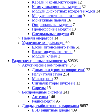
Кабели и комплектующие
12
Коммуникационные модули
32
Модули дискретных входов/выходов
34
Модули источников питания
9
Монтажные панели
16
Опциональные модули
7
Процессорные модули
13
Специальные модули
45
Панели оператора
14
Удаленные входа/выхода
60
Блоки автономного типа
51
Блоки модульного типа
5
Модули клемм
3
Радиоэлектронные компоненты
80503
Акустические компоненты
346
Динамики (громкоговорители)
72
Излучатели звука
214
Микрофоны
32
Сигнализаторы звуковые
13
Сирены
15
Беспроводные системы
241
Антенны
146
Радиомодули
95
Диоды, стабилитроны, варикапы
9657
ESD защитные диоды
409