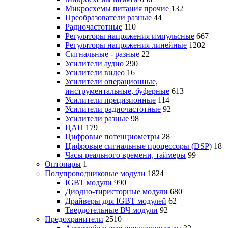
Микросхемы питания прочие
132
Преобразователи разные
44
Радиочастотные
110
Регуляторы напряжения импульсные
667
Регуляторы напряжения линейные
1202
Сигнальные - разные
22
Усилители аудио
290
Усилители видео
16
Усилители операционные,
инструментальные, буферные
613
Усилители прецизионные
114
Усилители радиочастотные
92
Усилители разные
98
ЦАП
179
Цифровые потенциометры
28
Цифровые сигнальные процессоры (DSP)
18
Часы реального времени, таймеры
99
Оптопары
1
Полупроводниковые модули
1824
IGBT модули
990
Диодно-тиристорные модули
680
Драйверы для IGBT модулей
62
Твердотельные ВЧ модули
92
Предохранители
2510