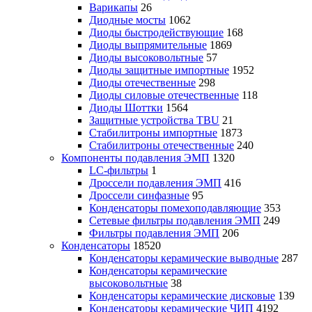
Варикапы
26
Диодные мосты
1062
Диоды быстродействующие
168
Диоды выпрямительные
1869
Диоды высоковольтные
57
Диоды защитные импортные
1952
Диоды отечественные
298
Диоды силовые отечественные
118
Диоды Шоттки
1564
Защитные устройства TBU
21
Стабилитроны импортные
1873
Стабилитроны отечественные
240
Компоненты подавления ЭМП
1320
LC-фильтры
1
Дроссели подавления ЭМП
416
Дроссели синфазные
95
Конденсаторы помехоподавляющие
353
Сетевые фильтры подавления ЭМП
249
Фильтры подавления ЭМП
206
Конденсаторы
18520
Конденсаторы керамические выводные
287
Конденсаторы керамические
высоковольтные
38
Конденсаторы керамические дисковые
139
Конденсаторы керамические ЧИП
4192