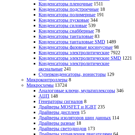
Конденсаторы пленочные
1511
Конденсаторы подстроечные
18
Конденсаторы полимерные
191
Конденсаторы пусковые
344
Конденсаторы силовые
539
Конденсаторы снабберные
78
Конденсаторы танталовые
83
Конденсаторы танталовые SMD
1489
Конденсаторы фазовые косинусные
98
Конденсаторы электролитические
7922
Конденсаторы электролитические SMD
1221
Конденсаторы электролитические
аксиальные
241
Суперконденсаторы, ионисторы
129
Микроконтроллеры
8
Микросхемы
13724
Аналоговые ключи, мультиплексоры
346
АЦП
148
Генераторы сигналов
8
Драйверы MOSFET и IGBT
235
Драйверы дисплеев
15
Драйверы изоляторов шин данных
114
Драйверы разные
18
Драйверы светодиодов
173
Драйверы управления двигателями
64