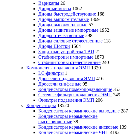
Варикапы
26
Диодные мосты
1062
Диоды быстродействующие
168
Диоды выпрямительные
1869
Диоды высоковольтные
57
Диоды защитные импортные
1952
Диоды отечественные
298
Диоды силовые отечественные
118
Диоды Шоттки
1564
Защитные устройства TBU
21
Стабилитроны импортные
1873
Стабилитроны отечественные
240
Компоненты подавления ЭМП
1320
LC-фильтры
1
Дроссели подавления ЭМП
416
Дроссели синфазные
95
Конденсаторы помехоподавляющие
353
Сетевые фильтры подавления ЭМП
249
Фильтры подавления ЭМП
206
Конденсаторы
18520
Конденсаторы керамические выводные
287
Конденсаторы керамические
высоковольтные
38
Конденсаторы керамические дисковые
139
Конденсаторы керамические ЧИП
4192