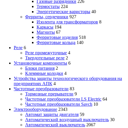
Газовые разрядники
226
Термостаты
224
Энергетические варисторы
40
Ферриты, сердечники
927
Изолента для трансформаторов
8
Каркасы
194
Магниты
67
Ферритовые изделия
518
Ферритовые кольца
140
Реле
6
Реле промежуточные
4
Твердотельные реле
2
Установочные компоненты
6
Блоки питания
2
Клеммные колодки
4
Устройства защиты технологического оборудования на
предприятиях АПК
4
Частотные преобразователи
83
Тормозные прерыватели
9
Частотные преобразователи LS Electric
64
Частотные преобразователи Savch
10
Электрооборудование
2343
Автомат защиты двигателя
59
Автоматический воздушный выключатель
30
Автоматический выключатель
2067