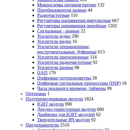
Микросхемы питания прочие
132
Преобразователи разные
44
Радиочастотные
110
Регуляторы напряжения импульсные
667
Регуляторы напряжения линейные
1202
Сигнальные - разные
22
Усилители аудио
290
Усилители видео
16
Усилители операционные,
инструментальные, буферные
613
Усилители прецизионные
114
Усилители радиочастотные
92
Усилители разные
98
ЦАП
179
Цифровые потенциометры
28
Цифровые сигнальные процессоры (DSP)
18
Часы реального времени, таймеры
99
Оптопары
1
Полупроводниковые модули
1824
IGBT модули
990
Диодно-тиристорные модули
680
Драйверы для IGBT модулей
62
Твердотельные ВЧ модули
92
Предохранители
2510