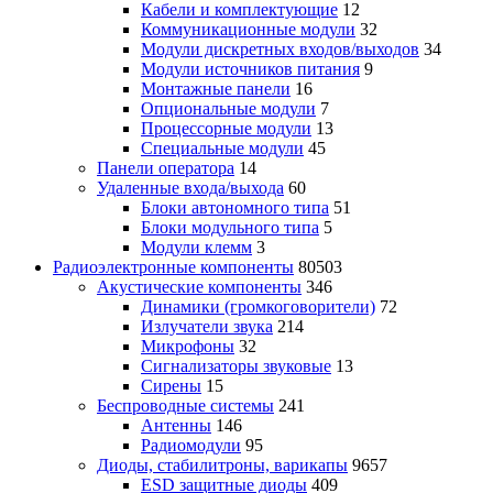
Кабели и комплектующие
12
Коммуникационные модули
32
Модули дискретных входов/выходов
34
Модули источников питания
9
Монтажные панели
16
Опциональные модули
7
Процессорные модули
13
Специальные модули
45
Панели оператора
14
Удаленные входа/выхода
60
Блоки автономного типа
51
Блоки модульного типа
5
Модули клемм
3
Радиоэлектронные компоненты
80503
Акустические компоненты
346
Динамики (громкоговорители)
72
Излучатели звука
214
Микрофоны
32
Сигнализаторы звуковые
13
Сирены
15
Беспроводные системы
241
Антенны
146
Радиомодули
95
Диоды, стабилитроны, варикапы
9657
ESD защитные диоды
409