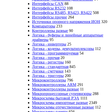
Интерфейсы CAN
88
Интерфейсы RS232
108
Интерфейсы RS485, RS423, RS422
508
Интерфейсы прочие
264
Источники опорного напряжения ИОН
320
Компараторы
233
Контроллеры разные
90
Логика - буферы и линейные аппаратные
драйверы
95
Логика - инвертеры
25
Логика - кодеры, демультиплексоры
112
Логика - программируемая
54
Логика - прочая
20
Логика - регистры
160
Логика - стандартная
845
Логика - счетчики
143
Логика - триггеры
200
Микроконтроллеры
796
Микроконтроллеры ARM
291
Микроконтроллеры разные
11
Микропроцессорные супервизоры
288
Микросхемы бытовой РЭА
1111
Микросхемы импортные разные
2349
Микросхемы отечественные разные
112
Микросхемы памяти
656