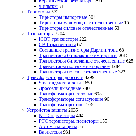
Керамические резонаторы
290
Фильтры
51
Тиристоры
572
Тиристоры импортные
504
Тиристоры маломощные отечественные
15
Тиристоры силовые отечественные
53
Транзисторы
7204
IGBT транзисторы
222
СВЧ транзисторы
67
Составные транзисторы Дарлингтона
68
Транзисторы биполярные импортные
2615
Транзисторы биполярные отечественные
625
Транзисторы полевые импортные
3284
Транзисторы полевые отечественные
322
Трансформаторы, дроссели
4299
Smd индуктивности
2659
Дроссели выводные
740
Трансформаторы силовые
698
Трансформаторы согласующие
96
Трансформаторы тока
106
Устройства защиты
2035
NTC термисторы
404
PTC термисторы, позисторы
155
Автоматы защиты
55
Варисторы
931