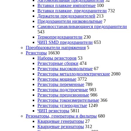
Автомобильные предохранители
32
Вставки плавкие импортные
100
Вставки плавкие, предохранители
732
Держатели предохранителей
213
Предохранители низковольтные
7
Самовосстанавливающиеся предохранители
543
Термопредохранители
230
ЧИП SMD предохранители
653
Преобразователи напряжения
5
Резисторы
16630
Наборы резисторов
53
Резисторные сборки
474
Резисторы высоковольтные
67
Резисторы металлодиэлектрические
2080
Резисторы мощные
3772
Резисторы переменные
789
Резисторы подстроечные
983
Резисторы прецизионные
986
Резисторы токоизмерительные
366
Резисторы углеродистые
1249
ЧИП резисторы
5811
Резонаторы, генераторы и фильтры
680
Кварцевые генераторы
27
Кварцевые резонаторы
312