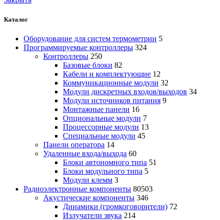
Каталог
Оборудование для систем термометрии
5
Программируемые контроллеры
324
Контроллеры
250
Базовые блоки
82
Кабели и комплектующие
12
Коммуникационные модули
32
Модули дискретных входов/выходов
34
Модули источников питания
9
Монтажные панели
16
Опциональные модули
7
Процессорные модули
13
Специальные модули
45
Панели оператора
14
Удаленные входа/выхода
60
Блоки автономного типа
51
Блоки модульного типа
5
Модули клемм
3
Радиоэлектронные компоненты
80503
Акустические компоненты
346
Динамики (громкоговорители)
72
Излучатели звука
214