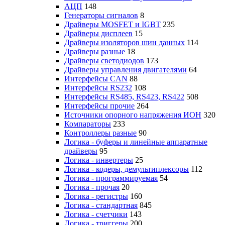
АЦП
148
Генераторы сигналов
8
Драйверы MOSFET и IGBT
235
Драйверы дисплеев
15
Драйверы изоляторов шин данных
114
Драйверы разные
18
Драйверы светодиодов
173
Драйверы управления двигателями
64
Интерфейсы CAN
88
Интерфейсы RS232
108
Интерфейсы RS485, RS423, RS422
508
Интерфейсы прочие
264
Источники опорного напряжения ИОН
320
Компараторы
233
Контроллеры разные
90
Логика - буферы и линейные аппаратные
драйверы
95
Логика - инвертеры
25
Логика - кодеры, демультиплексоры
112
Логика - программируемая
54
Логика - прочая
20
Логика - регистры
160
Логика - стандартная
845
Логика - счетчики
143
Логика - триггеры
200