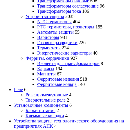
Трансформаторы силовые
698
Трансформаторы согласующие
96
Трансформаторы тока
106
Устройства защиты
2035
NTC термисторы
404
PTC термисторы, позисторы
155
Автоматы защиты
55
Варисторы
931
Газовые разрядники
226
Термостаты
224
Энергетические варисторы
40
Ферриты, сердечники
927
Изолента для трансформаторов
8
Каркасы
194
Магниты
67
Ферритовые изделия
518
Ферритовые кольца
140
Реле
6
Реле промежуточные
4
Твердотельные реле
2
Установочные компоненты
6
Блоки питания
2
Клеммные колодки
4
Устройства защиты технологического оборудования на
предприятиях АПК
4