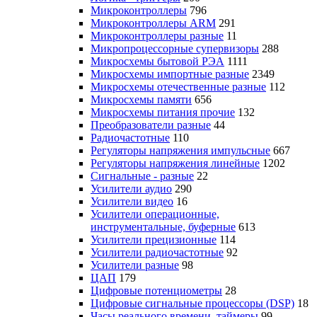
Микроконтроллеры
796
Микроконтроллеры ARM
291
Микроконтроллеры разные
11
Микропроцессорные супервизоры
288
Микросхемы бытовой РЭА
1111
Микросхемы импортные разные
2349
Микросхемы отечественные разные
112
Микросхемы памяти
656
Микросхемы питания прочие
132
Преобразователи разные
44
Радиочастотные
110
Регуляторы напряжения импульсные
667
Регуляторы напряжения линейные
1202
Сигнальные - разные
22
Усилители аудио
290
Усилители видео
16
Усилители операционные,
инструментальные, буферные
613
Усилители прецизионные
114
Усилители радиочастотные
92
Усилители разные
98
ЦАП
179
Цифровые потенциометры
28
Цифровые сигнальные процессоры (DSP)
18
Часы реального времени, таймеры
99