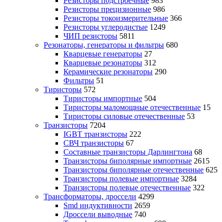
Резисторы подстроечные
983
Резисторы прецизионные
986
Резисторы токоизмерительные
366
Резисторы углеродистые
1249
ЧИП резисторы
5811
Резонаторы, генераторы и фильтры
680
Кварцевые генераторы
27
Кварцевые резонаторы
312
Керамические резонаторы
290
Фильтры
51
Тиристоры
572
Тиристоры импортные
504
Тиристоры маломощные отечественные
15
Тиристоры силовые отечественные
53
Транзисторы
7204
IGBT транзисторы
222
СВЧ транзисторы
67
Составные транзисторы Дарлингтона
68
Транзисторы биполярные импортные
2615
Транзисторы биполярные отечественные
625
Транзисторы полевые импортные
3284
Транзисторы полевые отечественные
322
Трансформаторы, дроссели
4299
Smd индуктивности
2659
Дроссели выводные
740