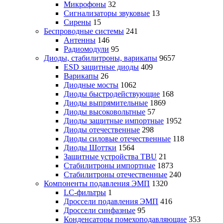
Микрофоны
32
Сигнализаторы звуковые
13
Сирены
15
Беспроводные системы
241
Антенны
146
Радиомодули
95
Диоды, стабилитроны, варикапы
9657
ESD защитные диоды
409
Варикапы
26
Диодные мосты
1062
Диоды быстродействующие
168
Диоды выпрямительные
1869
Диоды высоковольтные
57
Диоды защитные импортные
1952
Диоды отечественные
298
Диоды силовые отечественные
118
Диоды Шоттки
1564
Защитные устройства TBU
21
Стабилитроны импортные
1873
Стабилитроны отечественные
240
Компоненты подавления ЭМП
1320
LC-фильтры
1
Дроссели подавления ЭМП
416
Дроссели синфазные
95
Конденсаторы помехоподавляющие
353