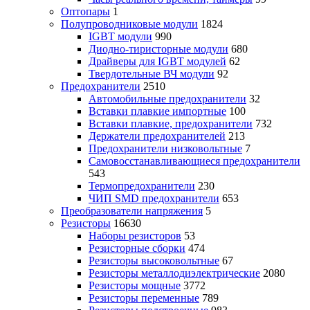
Оптопары
1
Полупроводниковые модули
1824
IGBT модули
990
Диодно-тиристорные модули
680
Драйверы для IGBT модулей
62
Твердотельные ВЧ модули
92
Предохранители
2510
Автомобильные предохранители
32
Вставки плавкие импортные
100
Вставки плавкие, предохранители
732
Держатели предохранителей
213
Предохранители низковольтные
7
Самовосстанавливающиеся предохранители
543
Термопредохранители
230
ЧИП SMD предохранители
653
Преобразователи напряжения
5
Резисторы
16630
Наборы резисторов
53
Резисторные сборки
474
Резисторы высоковольтные
67
Резисторы металлодиэлектрические
2080
Резисторы мощные
3772
Резисторы переменные
789