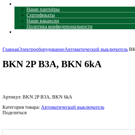
О компании
Наши партнёры
Сертификаты
Наши вакансии
Политика конфиденциальности
Контакты
Главная
Электрооборудование
Автоматический выключатель
BK
BKN 2P B3A, BKN 6kA
Увеличить
Артикул:
BKN 2P B3A, BKN 6kA
Категория товара:
Автоматический выключатель
Поделиться