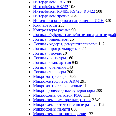
Интерфейсы CAN
88
Интерфейсы RS232
108
Интерфейсы RS485, RS423, RS422
508
Интерфейсы прочие
264
Источники опорного напряжения ИОН
320
Компараторы
233
Контроллеры разные
90
Логика - буферы и линейные аппаратные дра
Логика - инвертеры
25
Логика - кодеры, демультиплексоры
112
Логика - программируемая
54
Логика - прочая
20
Логика - регистры
160
Логика - стандартная
845
Логика - счетчики
143
Логика - триггеры
200
Микроконтроллеры
796
Микроконтроллеры ARM
291
Микроконтроллеры разные
11
Микропроцессорные супервизоры
288
Микросхемы бытовой РЭА
1111
Микросхемы импортные разные
2349
Микросхемы отечественные разные
112
Микросхемы памяти
656
Микросхемы питания прочие
132