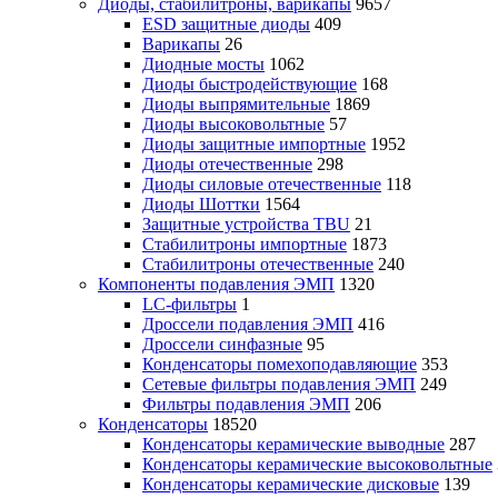
Диоды, стабилитроны, варикапы
9657
ESD защитные диоды
409
Варикапы
26
Диодные мосты
1062
Диоды быстродействующие
168
Диоды выпрямительные
1869
Диоды высоковольтные
57
Диоды защитные импортные
1952
Диоды отечественные
298
Диоды силовые отечественные
118
Диоды Шоттки
1564
Защитные устройства TBU
21
Стабилитроны импортные
1873
Стабилитроны отечественные
240
Компоненты подавления ЭМП
1320
LC-фильтры
1
Дроссели подавления ЭМП
416
Дроссели синфазные
95
Конденсаторы помехоподавляющие
353
Сетевые фильтры подавления ЭМП
249
Фильтры подавления ЭМП
206
Конденсаторы
18520
Конденсаторы керамические выводные
287
Конденсаторы керамические высоковольтные
Конденсаторы керамические дисковые
139