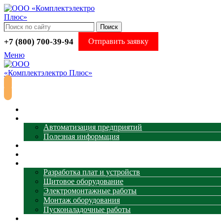
Поиск
+7 (800) 700-39-94
Отправить заявку
Меню
Главная
АСУ ТП
Автоматизация предприятий
Полезная информация
Термометрия
Магазин
Услуги
Разработка плат и устройств
Щитовое оборудование
Электромонтажные работы
Монтаж оборудования
Пусконаладочные работы
Наши объекты