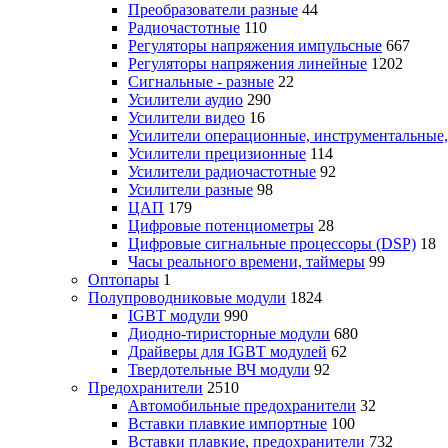
Преобразователи разные
44
Радиочастотные
110
Регуляторы напряжения импульсные
667
Регуляторы напряжения линейные
1202
Сигнальные - разные
22
Усилители аудио
290
Усилители видео
16
Усилители операционные, инструментальные
Усилители прецизионные
114
Усилители радиочастотные
92
Усилители разные
98
ЦАП
179
Цифровые потенциометры
28
Цифровые сигнальные процессоры (DSP)
18
Часы реального времени, таймеры
99
Оптопары
1
Полупроводниковые модули
1824
IGBT модули
990
Диодно-тиристорные модули
680
Драйверы для IGBT модулей
62
Твердотельные ВЧ модули
92
Предохранители
2510
Автомобильные предохранители
32
Вставки плавкие импортные
100
Вставки плавкие, предохранители
732