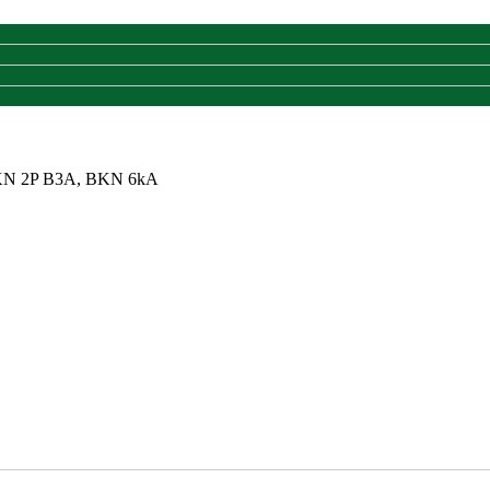
N 2P B3A, BKN 6kA