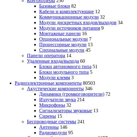
Контроллеры
250
Базовые блоки
82
Кабели и комплектующие
12
Коммуникационные модули
32
Модули дискретных входов/выходов
34
Модули источников питания
9
Монтажные панели
16
Опциональные модули
7
Процессорные модули
13
Специальные модули
45
Панели оператора
14
Удаленные входа/выхода
60
Блоки автономного типа
51
Блоки модульного типа
5
Модули клемм
3
Радиоэлектронные компоненты
80503
Акустические компоненты
346
Динамики (громкоговорители)
72
Излучатели звука
214
Микрофоны
32
Сигнализаторы звуковые
13
Сирены
15
Беспроводные системы
241
Антенны
146
Радиомодули
95