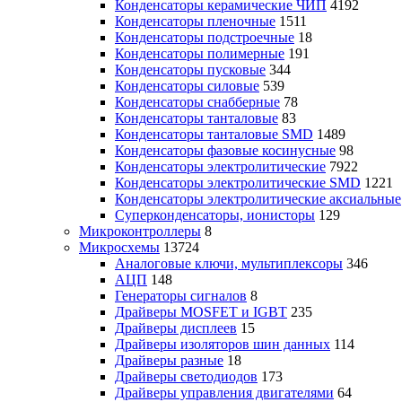
Конденсаторы керамические ЧИП
4192
Конденсаторы пленочные
1511
Конденсаторы подстроечные
18
Конденсаторы полимерные
191
Конденсаторы пусковые
344
Конденсаторы силовые
539
Конденсаторы снабберные
78
Конденсаторы танталовые
83
Конденсаторы танталовые SMD
1489
Конденсаторы фазовые косинусные
98
Конденсаторы электролитические
7922
Конденсаторы электролитические SMD
1221
Конденсаторы электролитические аксиальные
Суперконденсаторы, ионисторы
129
Микроконтроллеры
8
Микросхемы
13724
Аналоговые ключи, мультиплексоры
346
АЦП
148
Генераторы сигналов
8
Драйверы MOSFET и IGBT
235
Драйверы дисплеев
15
Драйверы изоляторов шин данных
114
Драйверы разные
18
Драйверы светодиодов
173
Драйверы управления двигателями
64