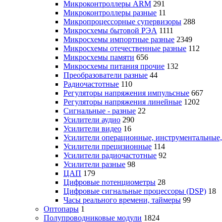
Микроконтроллеры ARM
291
Микроконтроллеры разные
11
Микропроцессорные супервизоры
288
Микросхемы бытовой РЭА
1111
Микросхемы импортные разные
2349
Микросхемы отечественные разные
112
Микросхемы памяти
656
Микросхемы питания прочие
132
Преобразователи разные
44
Радиочастотные
110
Регуляторы напряжения импульсные
667
Регуляторы напряжения линейные
1202
Сигнальные - разные
22
Усилители аудио
290
Усилители видео
16
Усилители операционные, инструментальные
Усилители прецизионные
114
Усилители радиочастотные
92
Усилители разные
98
ЦАП
179
Цифровые потенциометры
28
Цифровые сигнальные процессоры (DSP)
18
Часы реального времени, таймеры
99
Оптопары
1
Полупроводниковые модули
1824