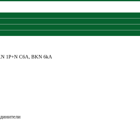
N 1P+N C6A, BKN 6kA
единители