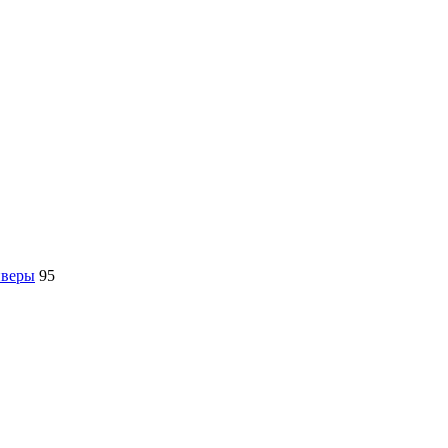
йверы
95