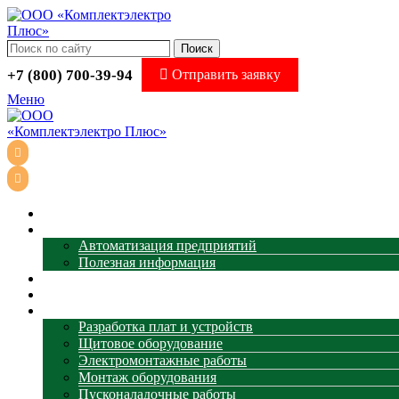
Поиск
+7 (800) 700-39-94
Отправить заявку
Меню
Главная
АСУ ТП
Автоматизация предприятий
Полезная информация
Термометрия
Магазин
Услуги
Разработка плат и устройств
Щитовое оборудование
Электромонтажные работы
Монтаж оборудования
Пусконаладочные работы