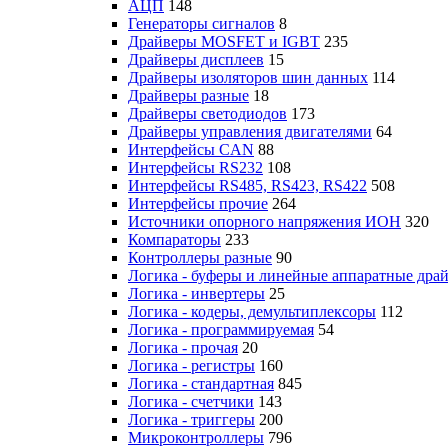
АЦП
148
Генераторы сигналов
8
Драйверы MOSFET и IGBT
235
Драйверы дисплеев
15
Драйверы изоляторов шин данных
114
Драйверы разные
18
Драйверы светодиодов
173
Драйверы управления двигателями
64
Интерфейсы CAN
88
Интерфейсы RS232
108
Интерфейсы RS485, RS423, RS422
508
Интерфейсы прочие
264
Источники опорного напряжения ИОН
320
Компараторы
233
Контроллеры разные
90
Логика - буферы и линейные аппаратные дра
Логика - инвертеры
25
Логика - кодеры, демультиплексоры
112
Логика - программируемая
54
Логика - прочая
20
Логика - регистры
160
Логика - стандартная
845
Логика - счетчики
143
Логика - триггеры
200
Микроконтроллеры
796