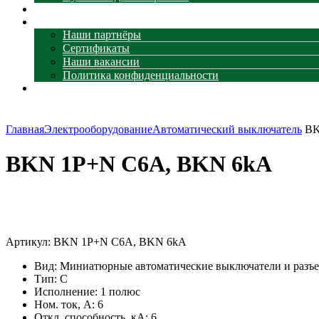
Наши объекты
О компании
Наши партнёры
Сертификаты
Наши вакансии
Политика конфиденциальности
Контакты
Главная
Электрооборудование
Автоматический выключатель
BK
BKN 1P+N C6A, BKN 6kA
Увеличить
Артикул:
BKN 1P+N C6A, BKN 6kA
Вид: Миниатюрные автоматические выключатели и разъ
Тип: C
Исполнение: 1 полюс
Ном. ток, А: 6
Откл. способность, кА: 6