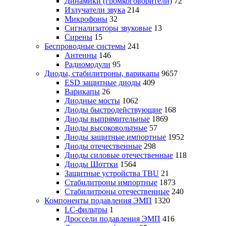
Динамики (громкоговорители)
72
Излучатели звука
214
Микрофоны
32
Сигнализаторы звуковые
13
Сирены
15
Беспроводные системы
241
Антенны
146
Радиомодули
95
Диоды, стабилитроны, варикапы
9657
ESD защитные диоды
409
Варикапы
26
Диодные мосты
1062
Диоды быстродействующие
168
Диоды выпрямительные
1869
Диоды высоковольтные
57
Диоды защитные импортные
1952
Диоды отечественные
298
Диоды силовые отечественные
118
Диоды Шоттки
1564
Защитные устройства TBU
21
Стабилитроны импортные
1873
Стабилитроны отечественные
240
Компоненты подавления ЭМП
1320
LC-фильтры
1
Дроссели подавления ЭМП
416