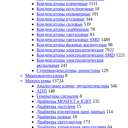
Конденсаторы пленочные
1511
Конденсаторы подстроечные
18
Конденсаторы полимерные
191
Конденсаторы пусковые
344
Конденсаторы силовые
539
Конденсаторы снабберные
78
Конденсаторы танталовые
83
Конденсаторы танталовые SMD
1489
Конденсаторы фазовые косинусные
98
Конденсаторы электролитические
7922
Конденсаторы электролитические SMD
1221
Конденсаторы электролитические
аксиальные
241
Суперконденсаторы, ионисторы
129
Микроконтроллеры
8
Микросхемы
13724
Аналоговые ключи, мультиплексоры
346
АЦП
148
Генераторы сигналов
8
Драйверы MOSFET и IGBT
235
Драйверы дисплеев
15
Драйверы изоляторов шин данных
114
Драйверы разные
18
Драйверы светодиодов
173
Драйверы управления двигателями
64