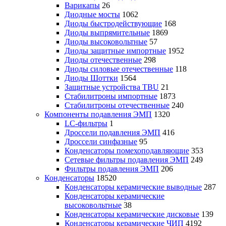
Варикапы
26
Диодные мосты
1062
Диоды быстродействующие
168
Диоды выпрямительные
1869
Диоды высоковольтные
57
Диоды защитные импортные
1952
Диоды отечественные
298
Диоды силовые отечественные
118
Диоды Шоттки
1564
Защитные устройства TBU
21
Стабилитроны импортные
1873
Стабилитроны отечественные
240
Компоненты подавления ЭМП
1320
LC-фильтры
1
Дроссели подавления ЭМП
416
Дроссели синфазные
95
Конденсаторы помехоподавляющие
353
Сетевые фильтры подавления ЭМП
249
Фильтры подавления ЭМП
206
Конденсаторы
18520
Конденсаторы керамические выводные
287
Конденсаторы керамические
высоковольтные
38
Конденсаторы керамические дисковые
139
Конденсаторы керамические ЧИП
4192