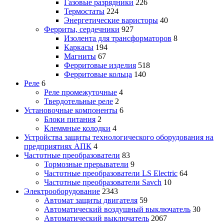
Газовые разрядники
226
Термостаты
224
Энергетические варисторы
40
Ферриты, сердечники
927
Изолента для трансформаторов
8
Каркасы
194
Магниты
67
Ферритовые изделия
518
Ферритовые кольца
140
Реле
6
Реле промежуточные
4
Твердотельные реле
2
Установочные компоненты
6
Блоки питания
2
Клеммные колодки
4
Устройства защиты технологического оборудования на
предприятиях АПК
4
Частотные преобразователи
83
Тормозные прерыватели
9
Частотные преобразователи LS Electric
64
Частотные преобразователи Savch
10
Электрооборудование
2343
Автомат защиты двигателя
59
Автоматический воздушный выключатель
30
Автоматический выключатель
2067