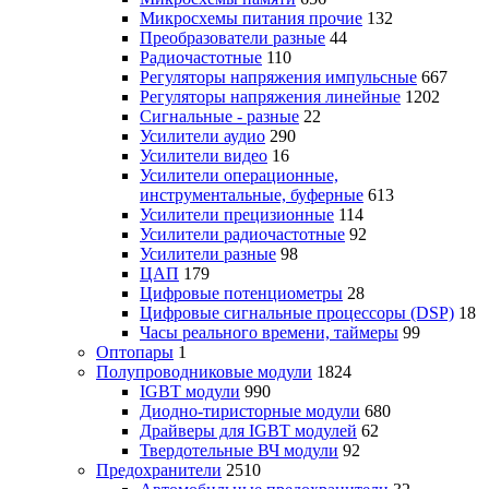
Микросхемы питания прочие
132
Преобразователи разные
44
Радиочастотные
110
Регуляторы напряжения импульсные
667
Регуляторы напряжения линейные
1202
Сигнальные - разные
22
Усилители аудио
290
Усилители видео
16
Усилители операционные,
инструментальные, буферные
613
Усилители прецизионные
114
Усилители радиочастотные
92
Усилители разные
98
ЦАП
179
Цифровые потенциометры
28
Цифровые сигнальные процессоры (DSP)
18
Часы реального времени, таймеры
99
Оптопары
1
Полупроводниковые модули
1824
IGBT модули
990
Диодно-тиристорные модули
680
Драйверы для IGBT модулей
62
Твердотельные ВЧ модули
92
Предохранители
2510