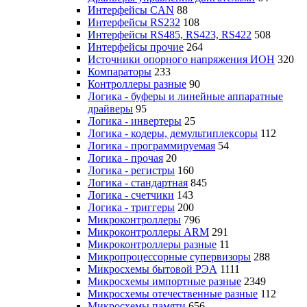
Интерфейсы CAN
88
Интерфейсы RS232
108
Интерфейсы RS485, RS423, RS422
508
Интерфейсы прочие
264
Источники опорного напряжения ИОН
320
Компараторы
233
Контроллеры разные
90
Логика - буферы и линейные аппаратные
драйверы
95
Логика - инвертеры
25
Логика - кодеры, демультиплексоры
112
Логика - программируемая
54
Логика - прочая
20
Логика - регистры
160
Логика - стандартная
845
Логика - счетчики
143
Логика - триггеры
200
Микроконтроллеры
796
Микроконтроллеры ARM
291
Микроконтроллеры разные
11
Микропроцессорные супервизоры
288
Микросхемы бытовой РЭА
1111
Микросхемы импортные разные
2349
Микросхемы отечественные разные
112
Микросхемы памяти
656