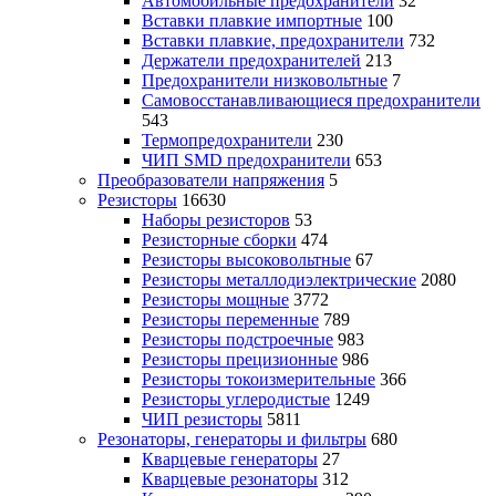
Автомобильные предохранители
32
Вставки плавкие импортные
100
Вставки плавкие, предохранители
732
Держатели предохранителей
213
Предохранители низковольтные
7
Самовосстанавливающиеся предохранители
543
Термопредохранители
230
ЧИП SMD предохранители
653
Преобразователи напряжения
5
Резисторы
16630
Наборы резисторов
53
Резисторные сборки
474
Резисторы высоковольтные
67
Резисторы металлодиэлектрические
2080
Резисторы мощные
3772
Резисторы переменные
789
Резисторы подстроечные
983
Резисторы прецизионные
986
Резисторы токоизмерительные
366
Резисторы углеродистые
1249
ЧИП резисторы
5811
Резонаторы, генераторы и фильтры
680
Кварцевые генераторы
27
Кварцевые резонаторы
312