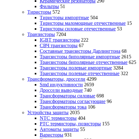
Керамические резонаторы
290
Фильтры
51
Тиристоры
572
Тиристоры импортные
504
Тиристоры маломощные отечественные
15
Тиристоры силовые отечественные
53
Транзисторы
7204
IGBT транзисторы
222
СВЧ транзисторы
67
Составные транзисторы Дарлингтона
68
Транзисторы биполярные импортные
2615
Транзисторы биполярные отечественные
625
Транзисторы полевые импортные
3284
Транзисторы полевые отечественные
322
Трансформаторы, дроссели
4299
Smd индуктивности
2659
Дроссели выводные
740
Трансформаторы силовые
698
Трансформаторы согласующие
96
Трансформаторы тока
106
Устройства защиты
2035
NTC термисторы
404
PTC термисторы, позисторы
155
Автоматы защиты
55
Варисторы
931