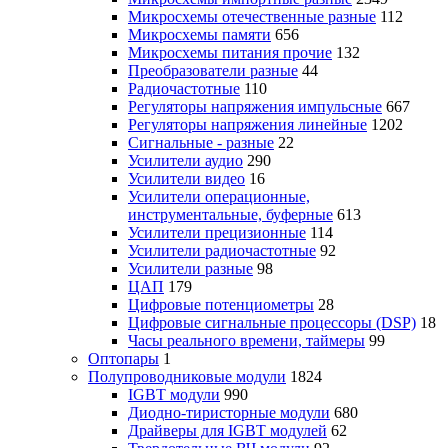
Микросхемы отечественные разные
112
Микросхемы памяти
656
Микросхемы питания прочие
132
Преобразователи разные
44
Радиочастотные
110
Регуляторы напряжения импульсные
667
Регуляторы напряжения линейные
1202
Сигнальные - разные
22
Усилители аудио
290
Усилители видео
16
Усилители операционные,
инструментальные, буферные
613
Усилители прецизионные
114
Усилители радиочастотные
92
Усилители разные
98
ЦАП
179
Цифровые потенциометры
28
Цифровые сигнальные процессоры (DSP)
18
Часы реального времени, таймеры
99
Оптопары
1
Полупроводниковые модули
1824
IGBT модули
990
Диодно-тиристорные модули
680
Драйверы для IGBT модулей
62