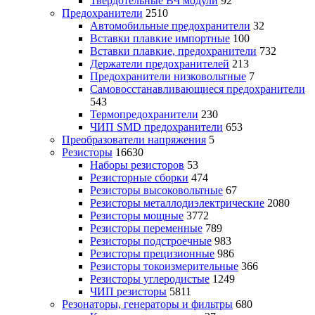
Твердотельные ВЧ модули
92
Предохранители
2510
Автомобильные предохранители
32
Вставки плавкие импортные
100
Вставки плавкие, предохранители
732
Держатели предохранителей
213
Предохранители низковольтные
7
Самовосстанавливающиеся предохранители
543
Термопредохранители
230
ЧИП SMD предохранители
653
Преобразователи напряжения
5
Резисторы
16630
Наборы резисторов
53
Резисторные сборки
474
Резисторы высоковольтные
67
Резисторы металлодиэлектрические
2080
Резисторы мощные
3772
Резисторы переменные
789
Резисторы подстроечные
983
Резисторы прецизионные
986
Резисторы токоизмерительные
366
Резисторы углеродистые
1249
ЧИП резисторы
5811
Резонаторы, генераторы и фильтры
680