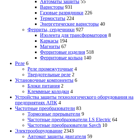
Автоматы защиты
55
Варисторы
931
Газовые разрядники
226
Термостаты
224
Энергетические варисторы
40
Ферриты, сердечники
927
Изолента для трансформаторов
8
Каркасы
194
Магниты
67
Ферритовые изделия
518
Ферритовые кольца
140
Реле
6
Реле промежуточные
4
Твердотельные реле
2
Установочные компоненты
6
Блоки питания
2
Клеммные колодки
4
Устройства защиты технологического оборудования на
предприятиях АПК
4
Частотные преобразователи
83
Тормозные прерыватели
9
Частотные преобразователи LS Electric
64
Частотные преобразователи Savch
10
Электрооборудование
2343
Автомат защиты двигателя
59