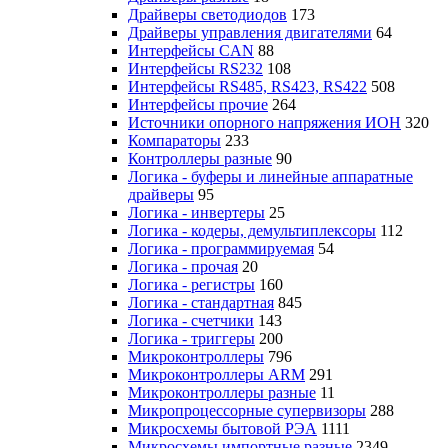
Драйверы светодиодов
173
Драйверы управления двигателями
64
Интерфейсы CAN
88
Интерфейсы RS232
108
Интерфейсы RS485, RS423, RS422
508
Интерфейсы прочие
264
Источники опорного напряжения ИОН
320
Компараторы
233
Контроллеры разные
90
Логика - буферы и линейные аппаратные
драйверы
95
Логика - инвертеры
25
Логика - кодеры, демультиплексоры
112
Логика - программируемая
54
Логика - прочая
20
Логика - регистры
160
Логика - стандартная
845
Логика - счетчики
143
Логика - триггеры
200
Микроконтроллеры
796
Микроконтроллеры ARM
291
Микроконтроллеры разные
11
Микропроцессорные супервизоры
288
Микросхемы бытовой РЭА
1111
Микросхемы импортные разные
2349