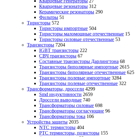
Кварцевые генераторы
27
Кварцевые резонаторы
312
Керамические резонаторы
290
Фильтры
51
Тиристоры
572
Тиристоры импортные
504
Тиристоры маломощные отечественные
15
Тиристоры силовые отечественные
53
Транзисторы
7204
IGBT транзисторы
222
СВЧ транзисторы
67
Составные транзисторы Дарлингтона
68
Транзисторы биполярные импортные
2615
Транзисторы биполярные отечественные
625
Транзисторы полевые импортные
3284
Транзисторы полевые отечественные
322
Трансформаторы, дроссели
4299
Smd индуктивности
2659
Дроссели выводные
740
Трансформаторы силовые
698
Трансформаторы согласующие
96
Трансформаторы тока
106
Устройства защиты
2035
NTC термисторы
404
PTC термисторы, позисторы
155