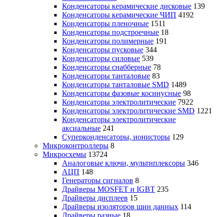
Конденсаторы керамические дисковые
139
Конденсаторы керамические ЧИП
4192
Конденсаторы пленочные
1511
Конденсаторы подстроечные
18
Конденсаторы полимерные
191
Конденсаторы пусковые
344
Конденсаторы силовые
539
Конденсаторы снабберные
78
Конденсаторы танталовые
83
Конденсаторы танталовые SMD
1489
Конденсаторы фазовые косинусные
98
Конденсаторы электролитические
7922
Конденсаторы электролитические SMD
1221
Конденсаторы электролитические
аксиальные
241
Суперконденсаторы, ионисторы
129
Микроконтроллеры
8
Микросхемы
13724
Аналоговые ключи, мультиплексоры
346
АЦП
148
Генераторы сигналов
8
Драйверы MOSFET и IGBT
235
Драйверы дисплеев
15
Драйверы изоляторов шин данных
114
Драйверы разные
18