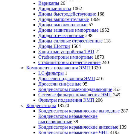
Варикапы
26
Диодные мосты
1062
Диоды быстродействующие
168
Диоды выпрямительные
1869
Диоды высоковольтные
57
Диоды защитные импортные
1952
Диоды отечественные
298
Диоды силовые отечественные
118
Диоды Шоттки
1564
Защитные устройства TBU
21
Стабилитроны импортные
1873
Стабилитроны отечественные
240
Компоненты подавления ЭМП
1320
LC-фильтры
1
Дроссели подавления ЭМП
416
Дроссели синфазные
95
Конденсаторы помехоподавляющие
353
Сетевые фильтры подавления ЭМП
249
Фильтры подавления ЭМП
206
Конденсаторы
18520
Конденсаторы керамические выводные
287
Конденсаторы керамические
высоковольтные
38
Конденсаторы керамические дисковые
139
Конденсаторы керамические ЧИП
4192