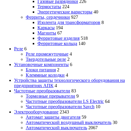
Газовые разрядники
226
Термостаты
224
Энергетические варисторы
40
Ферриты, сердечники
927
Изолента для трансформаторов
8
Каркасы
194
Магниты
67
Ферритовые изделия
518
Ферритовые кольца
140
Реле
6
Реле промежуточные
4
Твердотельные реле
2
Установочные компоненты
6
Блоки питания
2
Клеммные колодки
4
Устройства защиты технологического оборудования на
предприятиях АПК
4
Частотные преобразователи
83
Тормозные прерыватели
9
Частотные преобразователи LS Electric
64
Частотные преобразователи Savch
10
Электрооборудование
2343
Автомат защиты двигателя
59
Автоматический воздушный выключатель
30
Автоматический выключатель
2067