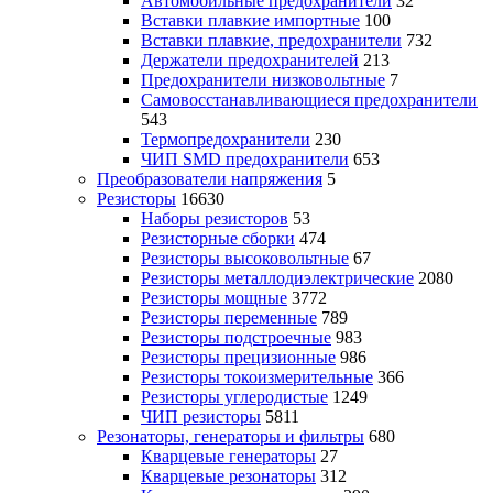
Автомобильные предохранители
32
Вставки плавкие импортные
100
Вставки плавкие, предохранители
732
Держатели предохранителей
213
Предохранители низковольтные
7
Самовосстанавливающиеся предохранители
543
Термопредохранители
230
ЧИП SMD предохранители
653
Преобразователи напряжения
5
Резисторы
16630
Наборы резисторов
53
Резисторные сборки
474
Резисторы высоковольтные
67
Резисторы металлодиэлектрические
2080
Резисторы мощные
3772
Резисторы переменные
789
Резисторы подстроечные
983
Резисторы прецизионные
986
Резисторы токоизмерительные
366
Резисторы углеродистые
1249
ЧИП резисторы
5811
Резонаторы, генераторы и фильтры
680
Кварцевые генераторы
27
Кварцевые резонаторы
312