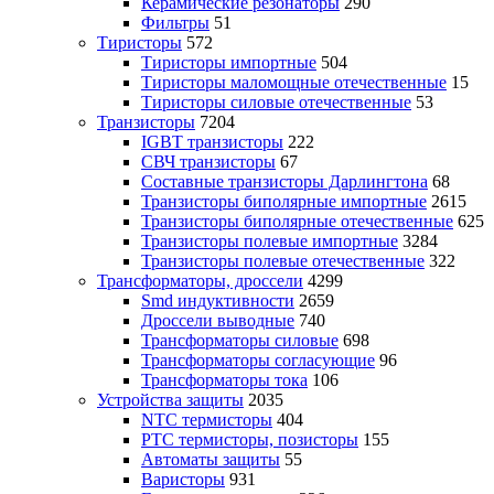
Керамические резонаторы
290
Фильтры
51
Тиристоры
572
Тиристоры импортные
504
Тиристоры маломощные отечественные
15
Тиристоры силовые отечественные
53
Транзисторы
7204
IGBT транзисторы
222
СВЧ транзисторы
67
Составные транзисторы Дарлингтона
68
Транзисторы биполярные импортные
2615
Транзисторы биполярные отечественные
625
Транзисторы полевые импортные
3284
Транзисторы полевые отечественные
322
Трансформаторы, дроссели
4299
Smd индуктивности
2659
Дроссели выводные
740
Трансформаторы силовые
698
Трансформаторы согласующие
96
Трансформаторы тока
106
Устройства защиты
2035
NTC термисторы
404
PTC термисторы, позисторы
155
Автоматы защиты
55
Варисторы
931