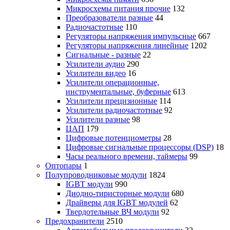
Микросхемы питания прочие
132
Преобразователи разные
44
Радиочастотные
110
Регуляторы напряжения импульсные
667
Регуляторы напряжения линейные
1202
Сигнальные - разные
22
Усилители аудио
290
Усилители видео
16
Усилители операционные,
инструментальные, буферные
613
Усилители прецизионные
114
Усилители радиочастотные
92
Усилители разные
98
ЦАП
179
Цифровые потенциометры
28
Цифровые сигнальные процессоры (DSP)
18
Часы реального времени, таймеры
99
Оптопары
1
Полупроводниковые модули
1824
IGBT модули
990
Диодно-тиристорные модули
680
Драйверы для IGBT модулей
62
Твердотельные ВЧ модули
92
Предохранители
2510