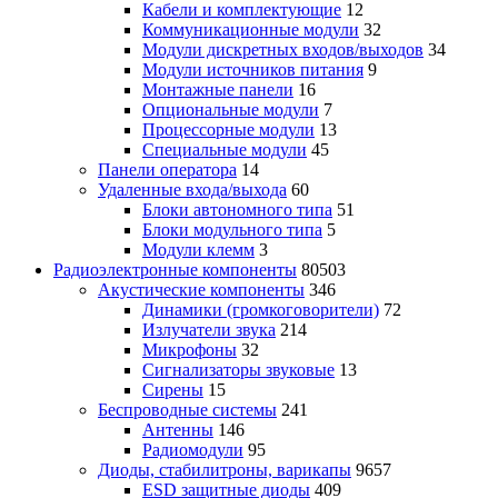
Кабели и комплектующие
12
Коммуникационные модули
32
Модули дискретных входов/выходов
34
Модули источников питания
9
Монтажные панели
16
Опциональные модули
7
Процессорные модули
13
Специальные модули
45
Панели оператора
14
Удаленные входа/выхода
60
Блоки автономного типа
51
Блоки модульного типа
5
Модули клемм
3
Радиоэлектронные компоненты
80503
Акустические компоненты
346
Динамики (громкоговорители)
72
Излучатели звука
214
Микрофоны
32
Сигнализаторы звуковые
13
Сирены
15
Беспроводные системы
241
Антенны
146
Радиомодули
95
Диоды, стабилитроны, варикапы
9657
ESD защитные диоды
409