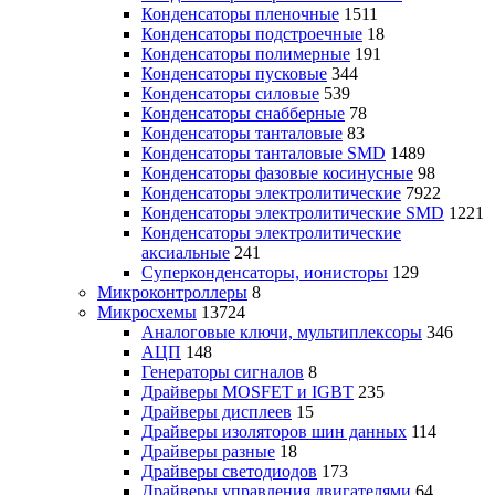
Конденсаторы пленочные
1511
Конденсаторы подстроечные
18
Конденсаторы полимерные
191
Конденсаторы пусковые
344
Конденсаторы силовые
539
Конденсаторы снабберные
78
Конденсаторы танталовые
83
Конденсаторы танталовые SMD
1489
Конденсаторы фазовые косинусные
98
Конденсаторы электролитические
7922
Конденсаторы электролитические SMD
1221
Конденсаторы электролитические
аксиальные
241
Суперконденсаторы, ионисторы
129
Микроконтроллеры
8
Микросхемы
13724
Аналоговые ключи, мультиплексоры
346
АЦП
148
Генераторы сигналов
8
Драйверы MOSFET и IGBT
235
Драйверы дисплеев
15
Драйверы изоляторов шин данных
114
Драйверы разные
18
Драйверы светодиодов
173
Драйверы управления двигателями
64