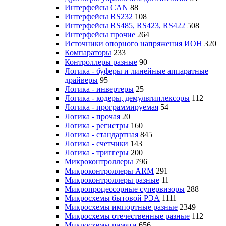
Интерфейсы CAN
88
Интерфейсы RS232
108
Интерфейсы RS485, RS423, RS422
508
Интерфейсы прочие
264
Источники опорного напряжения ИОН
320
Компараторы
233
Контроллеры разные
90
Логика - буферы и линейные аппаратные
драйверы
95
Логика - инвертеры
25
Логика - кодеры, демультиплексоры
112
Логика - программируемая
54
Логика - прочая
20
Логика - регистры
160
Логика - стандартная
845
Логика - счетчики
143
Логика - триггеры
200
Микроконтроллеры
796
Микроконтроллеры ARM
291
Микроконтроллеры разные
11
Микропроцессорные супервизоры
288
Микросхемы бытовой РЭА
1111
Микросхемы импортные разные
2349
Микросхемы отечественные разные
112
Микросхемы памяти
656