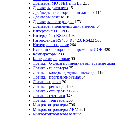
Драйверы MOSFET и IGBT
235
Драйверы дисплеев
15
Драйверы изоляторов шин данных
114
Драйверы разные
18
Драйверы светодиодов
173
Драйверы управления двигателями
64
Интерфейсы CAN
88
Интерфейсы RS232
108
Интерфейсы RS485, RS423, RS422
508
Интерфейсы прочие
264
Источники опорного напряжения ИОН
320
Компараторы
233
Контроллеры разные
90
Логика - буферы и линейные аппаратные дра
Логика - инвертеры
25
Логика - кодеры, демультиплексоры
112
Логика - программируемая
54
Логика - прочая
20
Логика - регистры
160
Логика - стандартная
845
Логика - счетчики
143
Логика - триггеры
200
Микроконтроллеры
796
Микроконтроллеры ARM
291
Микроконтроллеры разные
11