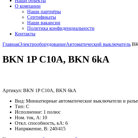
Наши объекты
О компании
Наши партнёры
Сертификаты
Наши вакансии
Политика конфиденциальности
Контакты
Главная
Электрооборудование
Автоматический выключатель
BK
BKN 1P C10A, BKN 6kA
Увеличить
Артикул:
BKN 1P C10A, BKN 6kA
Вид: Миниатюрные автоматические выключатели и разъ
Тип: C
Исполнение: 1 полюс
Ном. ток, А: 10
Откл. способность, кА: 6
Напряжение, В: 240/415