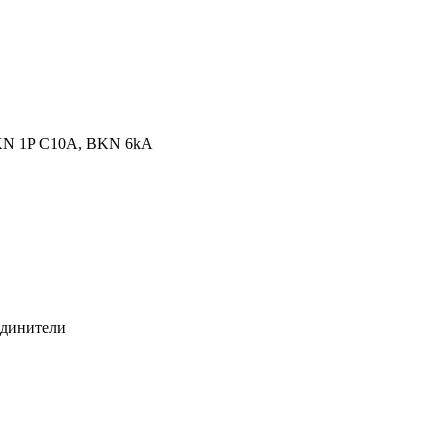
N 1P C10A, BKN 6kA
единители