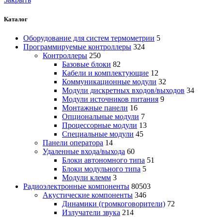
Каталог
Оборудование для систем термометрии
5
Программируемые контроллеры
324
Контроллеры
250
Базовые блоки
82
Кабели и комплектующие
12
Коммуникационные модули
32
Модули дискретных входов/выходов
34
Модули источников питания
9
Монтажные панели
16
Опциональные модули
7
Процессорные модули
13
Специальные модули
45
Панели оператора
14
Удаленные входа/выхода
60
Блоки автономного типа
51
Блоки модульного типа
5
Модули клемм
3
Радиоэлектронные компоненты
80503
Акустические компоненты
346
Динамики (громкоговорители)
72
Излучатели звука
214