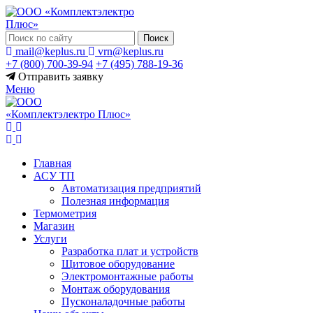
Поиск
mail@keplus.ru
vrn@keplus.ru
+7 (800) 700-39-94
+7 (495) 788-19-36
Отправить заявку
Меню
Главная
АСУ ТП
Автоматизация предприятий
Полезная информация
Термометрия
Магазин
Услуги
Разработка плат и устройств
Щитовое оборудование
Электромонтажные работы
Монтаж оборудования
Пусконаладочные работы