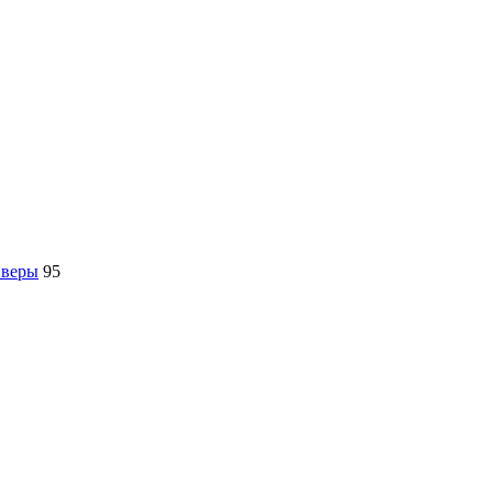
йверы
95