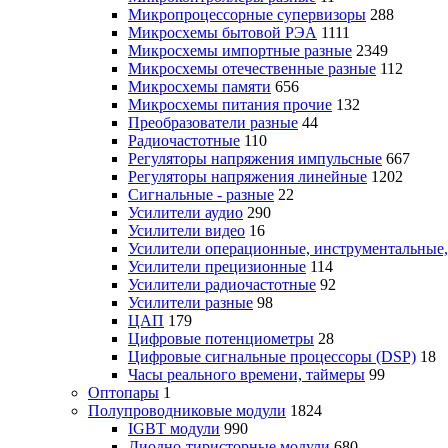
Микропроцессорные супервизоры
288
Микросхемы бытовой РЭА
1111
Микросхемы импортные разные
2349
Микросхемы отечественные разные
112
Микросхемы памяти
656
Микросхемы питания прочие
132
Преобразователи разные
44
Радиочастотные
110
Регуляторы напряжения импульсные
667
Регуляторы напряжения линейные
1202
Сигнальные - разные
22
Усилители аудио
290
Усилители видео
16
Усилители операционные, инструментальные
Усилители прецизионные
114
Усилители радиочастотные
92
Усилители разные
98
ЦАП
179
Цифровые потенциометры
28
Цифровые сигнальные процессоры (DSP)
18
Часы реального времени, таймеры
99
Оптопары
1
Полупроводниковые модули
1824
IGBT модули
990
Диодно-тиристорные модули
680