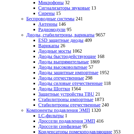
Микрофоны
32
Сигнализаторы звуковые
13
Сирены
15
Беспроводные системы
241
Антенны
146
Радиомодули
95
Диоды, стабилитроны, варикапы
9657
ESD защитные диоды
409
Варикапы
26
Диодные мосты
1062
Диоды быстродействующие
168
Диоды выпрямительные
1869
Диоды высоковольтные
57
Диоды защитные импортные
1952
Диоды отечественные
298
Диоды силовые отечественные
118
Диоды Шоттки
1564
Защитные устройства TBU
21
Стабилитроны импортные
1873
Стабилитроны отечественные
240
Компоненты подавления ЭМП
1320
LC-фильтры
1
Дроссели подавления ЭМП
416
Дроссели синфазные
95
Конденсаторы помехоподавляющие
353