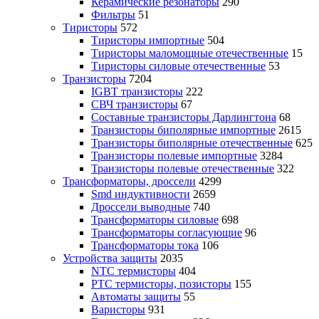
Керамические резонаторы
290
Фильтры
51
Тиристоры
572
Тиристоры импортные
504
Тиристоры маломощные отечественные
15
Тиристоры силовые отечественные
53
Транзисторы
7204
IGBT транзисторы
222
СВЧ транзисторы
67
Составные транзисторы Дарлингтона
68
Транзисторы биполярные импортные
2615
Транзисторы биполярные отечественные
625
Транзисторы полевые импортные
3284
Транзисторы полевые отечественные
322
Трансформаторы, дроссели
4299
Smd индуктивности
2659
Дроссели выводные
740
Трансформаторы силовые
698
Трансформаторы согласующие
96
Трансформаторы тока
106
Устройства защиты
2035
NTC термисторы
404
PTC термисторы, позисторы
155
Автоматы защиты
55
Варисторы
931