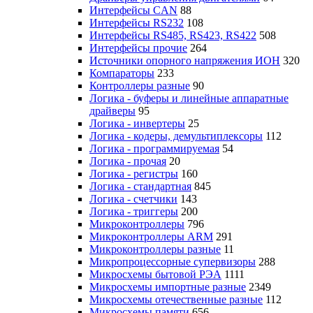
Интерфейсы CAN
88
Интерфейсы RS232
108
Интерфейсы RS485, RS423, RS422
508
Интерфейсы прочие
264
Источники опорного напряжения ИОН
320
Компараторы
233
Контроллеры разные
90
Логика - буферы и линейные аппаратные
драйверы
95
Логика - инвертеры
25
Логика - кодеры, демультиплексоры
112
Логика - программируемая
54
Логика - прочая
20
Логика - регистры
160
Логика - стандартная
845
Логика - счетчики
143
Логика - триггеры
200
Микроконтроллеры
796
Микроконтроллеры ARM
291
Микроконтроллеры разные
11
Микропроцессорные супервизоры
288
Микросхемы бытовой РЭА
1111
Микросхемы импортные разные
2349
Микросхемы отечественные разные
112
Микросхемы памяти
656