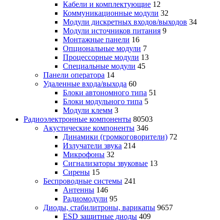
Кабели и комплектующие
12
Коммуникационные модули
32
Модули дискретных входов/выходов
34
Модули источников питания
9
Монтажные панели
16
Опциональные модули
7
Процессорные модули
13
Специальные модули
45
Панели оператора
14
Удаленные входа/выхода
60
Блоки автономного типа
51
Блоки модульного типа
5
Модули клемм
3
Радиоэлектронные компоненты
80503
Акустические компоненты
346
Динамики (громкоговорители)
72
Излучатели звука
214
Микрофоны
32
Сигнализаторы звуковые
13
Сирены
15
Беспроводные системы
241
Антенны
146
Радиомодули
95
Диоды, стабилитроны, варикапы
9657
ESD защитные диоды
409