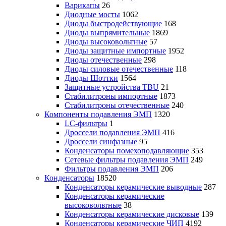
Варикапы
26
Диодные мосты
1062
Диоды быстродействующие
168
Диоды выпрямительные
1869
Диоды высоковольтные
57
Диоды защитные импортные
1952
Диоды отечественные
298
Диоды силовые отечественные
118
Диоды Шоттки
1564
Защитные устройства TBU
21
Стабилитроны импортные
1873
Стабилитроны отечественные
240
Компоненты подавления ЭМП
1320
LC-фильтры
1
Дроссели подавления ЭМП
416
Дроссели синфазные
95
Конденсаторы помехоподавляющие
353
Сетевые фильтры подавления ЭМП
249
Фильтры подавления ЭМП
206
Конденсаторы
18520
Конденсаторы керамические выводные
287
Конденсаторы керамические
высоковольтные
38
Конденсаторы керамические дисковые
139
Конденсаторы керамические ЧИП
4192