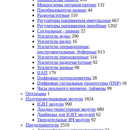
Микросхемы питания прочие
132
Преобразователи разные
44
Радиочастотные
110
Регуляторы напряжения импульсные
667
Регуляторы напряжения линейные
1202
Сигнальные - разные
22
Усилители аудио
290
Усилители видео
16
Усилители операционные,
инструментальные, буферные
613
Усилители прецизионные
114
Усилители радиочастотные
92
Усилители разные
98
ЦАП
179
Цифровые потенциометры
28
Цифровые сигнальные процессоры (DSP)
18
Часы реального времени, таймеры
99
Оптопары
1
Полупроводниковые модули
1824
IGBT модули
990
Диодно-тиристорные модули
680
Драйверы для IGBT модулей
62
Твердотельные ВЧ модули
92
Предохранители
2510