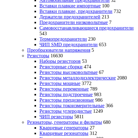
Автомобильные предохранители
32
Вставки плавкие импортные
100
Вставки плавкие, предохранители
732
Держатели предохранителей
213
Предохранители низковольтные
7
Самовосстанавливающиеся предохранители
543
Термопредохранители
230
ЧИП SMD предохранители
653
Преобразователи напряжения
5
Резисторы
16630
Наборы резисторов
53
Резисторные сборки
474
Резисторы высоковольтные
67
Резисторы металлодиэлектрические
2080
Резисторы мощные
3772
Резисторы переменные
789
Резисторы подстроечные
983
Резисторы прецизионные
986
Резисторы токоизмерительные
366
Резисторы углеродистые
1249
ЧИП резисторы
5811
Резонаторы, генераторы и фильтры
680
Кварцевые генераторы
27
Кварцевые резонаторы
312