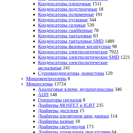
Конденсаторы пленочные
1511
Конденсаторы подстроечные
18
Конденсаторы полимерные
191
Конденсаторы пусковые
344
Конденсаторы силовые
539
Конденсаторы снабберные
78
Конденсаторы танталовые
83
Конденсаторы танталовые SMD
1489
Конденсаторы фазовые косинусные
98
Конденсаторы электролитические
7922
Конденсаторы электролитические SMD
1221
Конденсаторы электролитические
аксиальные
241
Суперконденсаторы, ионисторы
129
Микроконтроллеры
8
Микросхемы
13724
Аналоговые ключи, мультиплексоры
346
АЦП
148
Генераторы сигналов
8
Драйверы MOSFET и IGBT
235
Драйверы дисплеев
15
Драйверы изоляторов шин данных
114
Драйверы разные
18
Драйверы светодиодов
173
Драйверы управления двигателями
64