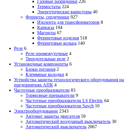
Газовые разрядники
226
Термостаты
224
Энергетические варисторы
40
Ферриты, сердечники
927
Изолента для трансформаторов
8
Каркасы
194
Магниты
67
Ферритовые изделия
518
Ферритовые кольца
140
Реле
6
Реле промежуточные
4
Твердотельные реле
2
Установочные компоненты
6
Блоки питания
2
Клеммные колодки
4
Устройства защиты технологического оборудования на
предприятиях АПК
4
Частотные преобразователи
83
Тормозные прерыватели
9
Частотные преобразователи LS Electric
64
Частотные преобразователи Savch
10
Электрооборудование
2343
Автомат защиты двигателя
59
Автоматический воздушный выключатель
30
Автоматический выключатель
2067