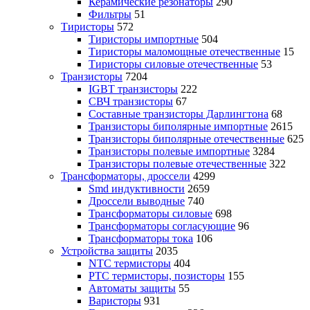
Керамические резонаторы
290
Фильтры
51
Тиристоры
572
Тиристоры импортные
504
Тиристоры маломощные отечественные
15
Тиристоры силовые отечественные
53
Транзисторы
7204
IGBT транзисторы
222
СВЧ транзисторы
67
Составные транзисторы Дарлингтона
68
Транзисторы биполярные импортные
2615
Транзисторы биполярные отечественные
625
Транзисторы полевые импортные
3284
Транзисторы полевые отечественные
322
Трансформаторы, дроссели
4299
Smd индуктивности
2659
Дроссели выводные
740
Трансформаторы силовые
698
Трансформаторы согласующие
96
Трансформаторы тока
106
Устройства защиты
2035
NTC термисторы
404
PTC термисторы, позисторы
155
Автоматы защиты
55
Варисторы
931