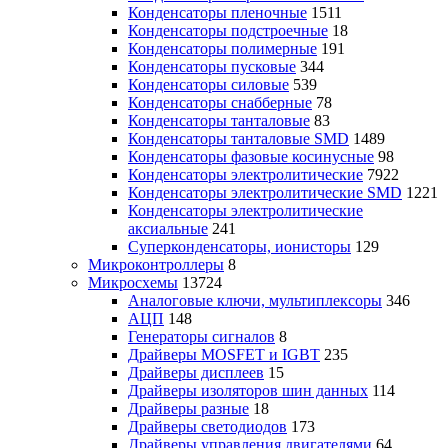
Конденсаторы пленочные
1511
Конденсаторы подстроечные
18
Конденсаторы полимерные
191
Конденсаторы пусковые
344
Конденсаторы силовые
539
Конденсаторы снабберные
78
Конденсаторы танталовые
83
Конденсаторы танталовые SMD
1489
Конденсаторы фазовые косинусные
98
Конденсаторы электролитические
7922
Конденсаторы электролитические SMD
1221
Конденсаторы электролитические
аксиальные
241
Суперконденсаторы, ионисторы
129
Микроконтроллеры
8
Микросхемы
13724
Аналоговые ключи, мультиплексоры
346
АЦП
148
Генераторы сигналов
8
Драйверы MOSFET и IGBT
235
Драйверы дисплеев
15
Драйверы изоляторов шин данных
114
Драйверы разные
18
Драйверы светодиодов
173
Драйверы управления двигателями
64