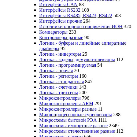
Интерфейсы CAN
88
Интерфейсы RS232
108
Интерфейсы RS485, RS423, RS422
508
Интерфейсы прочие
264
Источники опорного напряжения ИОН
320
Компараторы
233
Контроллеры разные
90
Логика - буферы и линейные аппаратные
драйверы
95
Логика - инвертеры
25
Логика - кодеры, демультиплексоры
112
Логика - программируемая
54
Логика - прочая
20
Логика - регистры
160
Логика - стандартная
845
Логика - счетчики
143
Логика - триггеры
200
Микроконтроллеры
796
Микроконтроллеры ARM
291
Микроконтроллеры разные
11
Микропроцессорные супервизоры
288
Микросхемы бытовой РЭА
1111
Микросхемы импортные разные
2349
Микросхемы отечественные разные
112
Микросхемы памяти
656