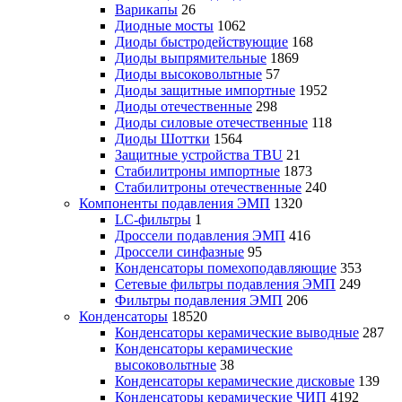
Варикапы
26
Диодные мосты
1062
Диоды быстродействующие
168
Диоды выпрямительные
1869
Диоды высоковольтные
57
Диоды защитные импортные
1952
Диоды отечественные
298
Диоды силовые отечественные
118
Диоды Шоттки
1564
Защитные устройства TBU
21
Стабилитроны импортные
1873
Стабилитроны отечественные
240
Компоненты подавления ЭМП
1320
LC-фильтры
1
Дроссели подавления ЭМП
416
Дроссели синфазные
95
Конденсаторы помехоподавляющие
353
Сетевые фильтры подавления ЭМП
249
Фильтры подавления ЭМП
206
Конденсаторы
18520
Конденсаторы керамические выводные
287
Конденсаторы керамические
высоковольтные
38
Конденсаторы керамические дисковые
139
Конденсаторы керамические ЧИП
4192