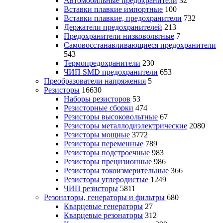
Автомобильные предохранители
32
Вставки плавкие импортные
100
Вставки плавкие, предохранители
732
Держатели предохранителей
213
Предохранители низковольтные
7
Самовосстанавливающиеся предохранители
543
Термопредохранители
230
ЧИП SMD предохранители
653
Преобразователи напряжения
5
Резисторы
16630
Наборы резисторов
53
Резисторные сборки
474
Резисторы высоковольтные
67
Резисторы металлодиэлектрические
2080
Резисторы мощные
3772
Резисторы переменные
789
Резисторы подстроечные
983
Резисторы прецизионные
986
Резисторы токоизмерительные
366
Резисторы углеродистые
1249
ЧИП резисторы
5811
Резонаторы, генераторы и фильтры
680
Кварцевые генераторы
27
Кварцевые резонаторы
312