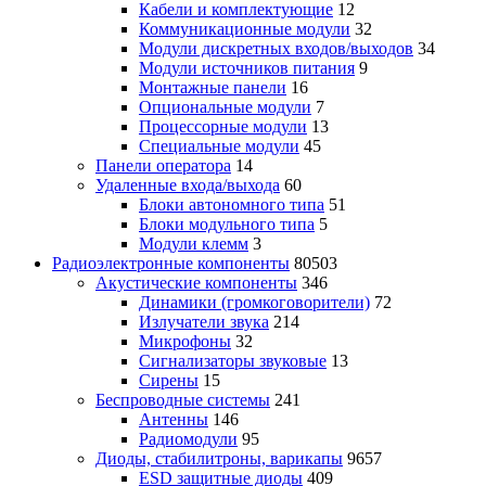
Кабели и комплектующие
12
Коммуникационные модули
32
Модули дискретных входов/выходов
34
Модули источников питания
9
Монтажные панели
16
Опциональные модули
7
Процессорные модули
13
Специальные модули
45
Панели оператора
14
Удаленные входа/выхода
60
Блоки автономного типа
51
Блоки модульного типа
5
Модули клемм
3
Радиоэлектронные компоненты
80503
Акустические компоненты
346
Динамики (громкоговорители)
72
Излучатели звука
214
Микрофоны
32
Сигнализаторы звуковые
13
Сирены
15
Беспроводные системы
241
Антенны
146
Радиомодули
95
Диоды, стабилитроны, варикапы
9657
ESD защитные диоды
409