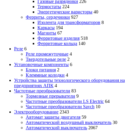
Газовые разрядники
226
Термостаты
224
Энергетические варисторы
40
Ферриты, сердечники
927
Изолента для трансформаторов
8
Каркасы
194
Магниты
67
Ферритовые изделия
518
Ферритовые кольца
140
Реле
6
Реле промежуточные
4
Твердотельные реле
2
Установочные компоненты
6
Блоки питания
2
Клеммные колодки
4
Устройства защиты технологического оборудования на
предприятиях АПК
4
Частотные преобразователи
83
Тормозные прерыватели
9
Частотные преобразователи LS Electric
64
Частотные преобразователи Savch
10
Электрооборудование
2343
Автомат защиты двигателя
59
Автоматический воздушный выключатель
30
Автоматический выключатель
2067