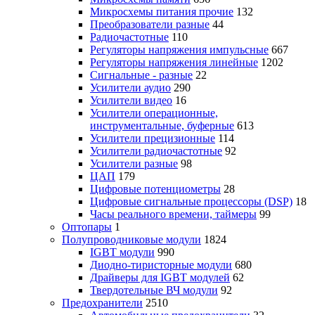
Микросхемы питания прочие
132
Преобразователи разные
44
Радиочастотные
110
Регуляторы напряжения импульсные
667
Регуляторы напряжения линейные
1202
Сигнальные - разные
22
Усилители аудио
290
Усилители видео
16
Усилители операционные,
инструментальные, буферные
613
Усилители прецизионные
114
Усилители радиочастотные
92
Усилители разные
98
ЦАП
179
Цифровые потенциометры
28
Цифровые сигнальные процессоры (DSP)
18
Часы реального времени, таймеры
99
Оптопары
1
Полупроводниковые модули
1824
IGBT модули
990
Диодно-тиристорные модули
680
Драйверы для IGBT модулей
62
Твердотельные ВЧ модули
92
Предохранители
2510