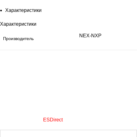
Характеристики
Характеристики
NEX-NXP
Производитель
+7 (800) 700-39-94
+7 (909) 158-89-61
+7 (495) 788-19-36
mail@keplus.ru
Обратная связь
ООО «Комплектэлектро Плюс»
1995-2026
автоматизация объектов АПК
Создание сайтов -
ESDirect