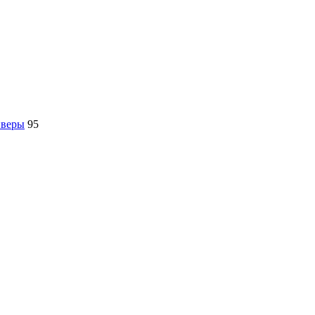
йверы
95