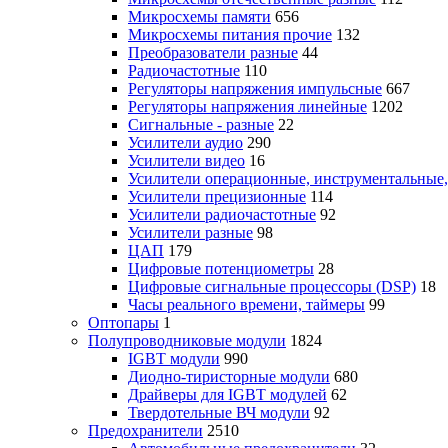
Микросхемы памяти
656
Микросхемы питания прочие
132
Преобразователи разные
44
Радиочастотные
110
Регуляторы напряжения импульсные
667
Регуляторы напряжения линейные
1202
Сигнальные - разные
22
Усилители аудио
290
Усилители видео
16
Усилители операционные, инструментальные
Усилители прецизионные
114
Усилители радиочастотные
92
Усилители разные
98
ЦАП
179
Цифровые потенциометры
28
Цифровые сигнальные процессоры (DSP)
18
Часы реального времени, таймеры
99
Оптопары
1
Полупроводниковые модули
1824
IGBT модули
990
Диодно-тиристорные модули
680
Драйверы для IGBT модулей
62
Твердотельные ВЧ модули
92
Предохранители
2510