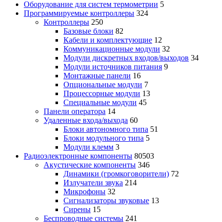
Оборудование для систем термометрии
5
Программируемые контроллеры
324
Контроллеры
250
Базовые блоки
82
Кабели и комплектующие
12
Коммуникационные модули
32
Модули дискретных входов/выходов
34
Модули источников питания
9
Монтажные панели
16
Опциональные модули
7
Процессорные модули
13
Специальные модули
45
Панели оператора
14
Удаленные входа/выхода
60
Блоки автономного типа
51
Блоки модульного типа
5
Модули клемм
3
Радиоэлектронные компоненты
80503
Акустические компоненты
346
Динамики (громкоговорители)
72
Излучатели звука
214
Микрофоны
32
Сигнализаторы звуковые
13
Сирены
15
Беспроводные системы
241