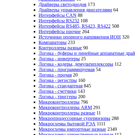
Драйверы светодиодов
173
Драйверы управления двигателями
64
Интерфейсы CAN
88
Интерфейсы RS232
108
Интерфейсы RS485, RS423, RS422
508
Интерфейсы прочие
264
Источники опорного напряжения ИОН
320
Компараторы
233
Контроллеры разные
90
Логика - буферы и линейные аппаратные дра
Логика - инвертеры
25
Логика - кодеры, демультиплексоры
112
Логика - программируемая
54
Логика - прочая
20
Логика - регистры
160
Логика - стандартная
845
Логика - счетчики
143
Логика - триггеры
200
Микроконтроллеры
796
Микроконтроллеры ARM
291
Микроконтроллеры разные
11
Микропроцессорные супервизоры
288
Микросхемы бытовой РЭА
1111
Микросхемы импортные разные
2349
Микросхемы отечественные разные
112