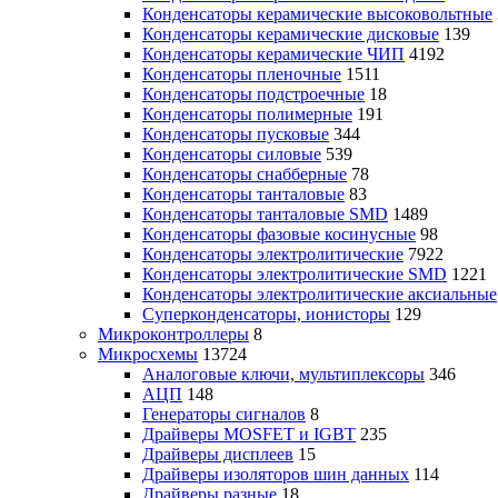
Конденсаторы керамические высоковольтные
Конденсаторы керамические дисковые
139
Конденсаторы керамические ЧИП
4192
Конденсаторы пленочные
1511
Конденсаторы подстроечные
18
Конденсаторы полимерные
191
Конденсаторы пусковые
344
Конденсаторы силовые
539
Конденсаторы снабберные
78
Конденсаторы танталовые
83
Конденсаторы танталовые SMD
1489
Конденсаторы фазовые косинусные
98
Конденсаторы электролитические
7922
Конденсаторы электролитические SMD
1221
Конденсаторы электролитические аксиальные
Суперконденсаторы, ионисторы
129
Микроконтроллеры
8
Микросхемы
13724
Аналоговые ключи, мультиплексоры
346
АЦП
148
Генераторы сигналов
8
Драйверы MOSFET и IGBT
235
Драйверы дисплеев
15
Драйверы изоляторов шин данных
114
Драйверы разные
18