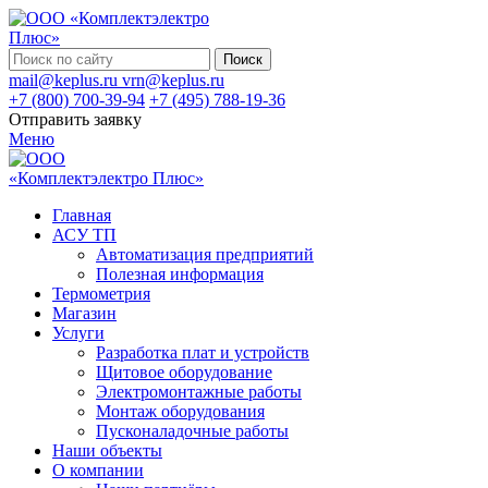
Поиск
mail@keplus.ru
vrn@keplus.ru
+7 (800) 700-39-94
+7 (495) 788-19-36
Отправить заявку
Меню
Главная
АСУ ТП
Автоматизация предприятий
Полезная информация
Термометрия
Магазин
Услуги
Разработка плат и устройств
Щитовое оборудование
Электромонтажные работы
Монтаж оборудования
Пусконаладочные работы
Наши объекты
О компании