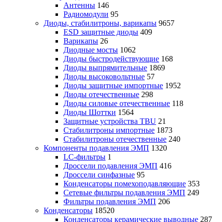
Антенны
146
Радиомодули
95
Диоды, стабилитроны, варикапы
9657
ESD защитные диоды
409
Варикапы
26
Диодные мосты
1062
Диоды быстродействующие
168
Диоды выпрямительные
1869
Диоды высоковольтные
57
Диоды защитные импортные
1952
Диоды отечественные
298
Диоды силовые отечественные
118
Диоды Шоттки
1564
Защитные устройства TBU
21
Стабилитроны импортные
1873
Стабилитроны отечественные
240
Компоненты подавления ЭМП
1320
LC-фильтры
1
Дроссели подавления ЭМП
416
Дроссели синфазные
95
Конденсаторы помехоподавляющие
353
Сетевые фильтры подавления ЭМП
249
Фильтры подавления ЭМП
206
Конденсаторы
18520
Конденсаторы керамические выводные
287