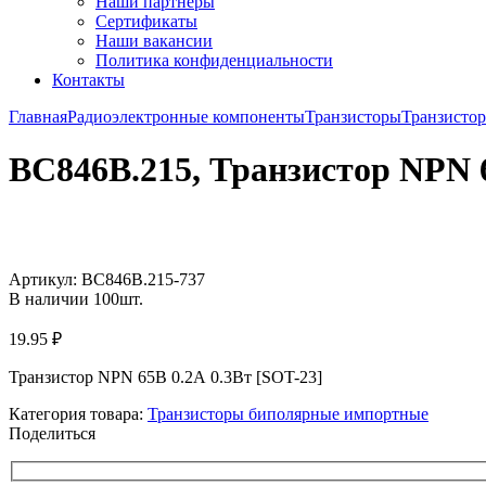
Наши партнёры
Сертификаты
Наши вакансии
Политика конфиденциальности
Контакты
Главная
Радиоэлектронные компоненты
Транзисторы
Транзисто
BC846B.215, Транзистор NPN 6
Увеличить
Артикул:
BC846B.215-737
В наличии
100
шт.
19.95
₽
Транзистор NPN 65В 0.2А 0.3Вт [SOT-23]
Категория товара:
Транзисторы биполярные импортные
Поделиться