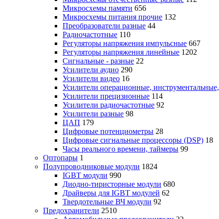
Микросхемы памяти
656
Микросхемы питания прочие
132
Преобразователи разные
44
Радиочастотные
110
Регуляторы напряжения импульсные
667
Регуляторы напряжения линейные
1202
Сигнальные - разные
22
Усилители аудио
290
Усилители видео
16
Усилители операционные, инструментальные
Усилители прецизионные
114
Усилители радиочастотные
92
Усилители разные
98
ЦАП
179
Цифровые потенциометры
28
Цифровые сигнальные процессоры (DSP)
18
Часы реального времени, таймеры
99
Оптопары
1
Полупроводниковые модули
1824
IGBT модули
990
Диодно-тиристорные модули
680
Драйверы для IGBT модулей
62
Твердотельные ВЧ модули
92
Предохранители
2510