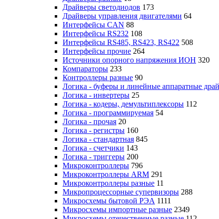
Драйверы светодиодов
173
Драйверы управления двигателями
64
Интерфейсы CAN
88
Интерфейсы RS232
108
Интерфейсы RS485, RS423, RS422
508
Интерфейсы прочие
264
Источники опорного напряжения ИОН
320
Компараторы
233
Контроллеры разные
90
Логика - буферы и линейные аппаратные дра
Логика - инвертеры
25
Логика - кодеры, демультиплексоры
112
Логика - программируемая
54
Логика - прочая
20
Логика - регистры
160
Логика - стандартная
845
Логика - счетчики
143
Логика - триггеры
200
Микроконтроллеры
796
Микроконтроллеры ARM
291
Микроконтроллеры разные
11
Микропроцессорные супервизоры
288
Микросхемы бытовой РЭА
1111
Микросхемы импортные разные
2349
Микросхемы отечественные разные
112