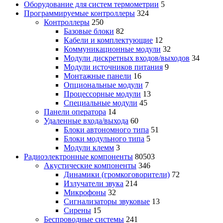
Оборудование для систем термометрии
5
Программируемые контроллеры
324
Контроллеры
250
Базовые блоки
82
Кабели и комплектующие
12
Коммуникационные модули
32
Модули дискретных входов/выходов
34
Модули источников питания
9
Монтажные панели
16
Опциональные модули
7
Процессорные модули
13
Специальные модули
45
Панели оператора
14
Удаленные входа/выхода
60
Блоки автономного типа
51
Блоки модульного типа
5
Модули клемм
3
Радиоэлектронные компоненты
80503
Акустические компоненты
346
Динамики (громкоговорители)
72
Излучатели звука
214
Микрофоны
32
Сигнализаторы звуковые
13
Сирены
15
Беспроводные системы
241