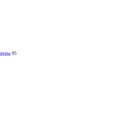
йверы
95