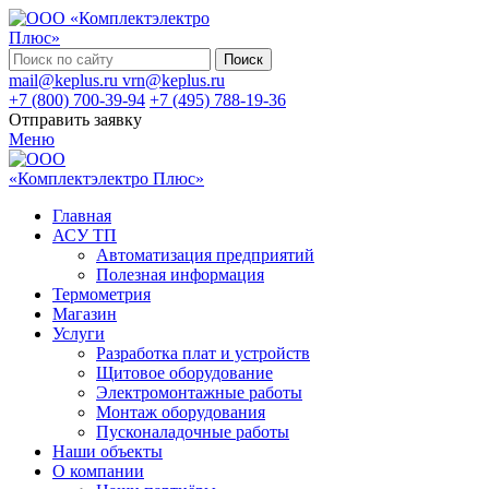
Поиск
mail@keplus.ru
vrn@keplus.ru
+7 (800) 700-39-94
+7 (495) 788-19-36
Отправить заявку
Меню
Главная
АСУ ТП
Автоматизация предприятий
Полезная информация
Термометрия
Магазин
Услуги
Разработка плат и устройств
Щитовое оборудование
Электромонтажные работы
Монтаж оборудования
Пусконаладочные работы
Наши объекты
О компании