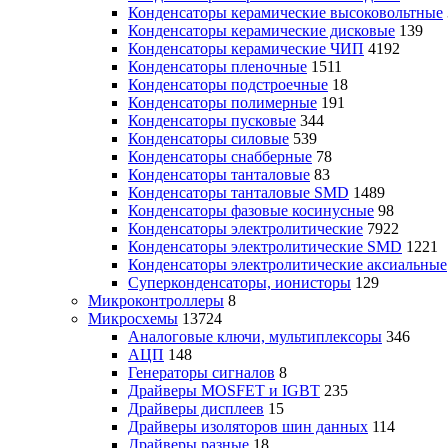
Конденсаторы керамические высоковольтные
Конденсаторы керамические дисковые
139
Конденсаторы керамические ЧИП
4192
Конденсаторы пленочные
1511
Конденсаторы подстроечные
18
Конденсаторы полимерные
191
Конденсаторы пусковые
344
Конденсаторы силовые
539
Конденсаторы снабберные
78
Конденсаторы танталовые
83
Конденсаторы танталовые SMD
1489
Конденсаторы фазовые косинусные
98
Конденсаторы электролитические
7922
Конденсаторы электролитические SMD
1221
Конденсаторы электролитические аксиальные
Суперконденсаторы, ионисторы
129
Микроконтроллеры
8
Микросхемы
13724
Аналоговые ключи, мультиплексоры
346
АЦП
148
Генераторы сигналов
8
Драйверы MOSFET и IGBT
235
Драйверы дисплеев
15
Драйверы изоляторов шин данных
114
Драйверы разные
18