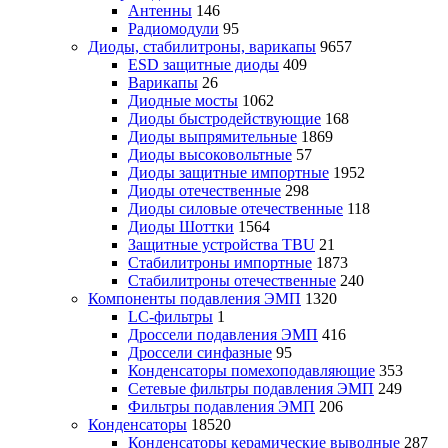
Антенны
146
Радиомодули
95
Диоды, стабилитроны, варикапы
9657
ESD защитные диоды
409
Варикапы
26
Диодные мосты
1062
Диоды быстродействующие
168
Диоды выпрямительные
1869
Диоды высоковольтные
57
Диоды защитные импортные
1952
Диоды отечественные
298
Диоды силовые отечественные
118
Диоды Шоттки
1564
Защитные устройства TBU
21
Стабилитроны импортные
1873
Стабилитроны отечественные
240
Компоненты подавления ЭМП
1320
LC-фильтры
1
Дроссели подавления ЭМП
416
Дроссели синфазные
95
Конденсаторы помехоподавляющие
353
Сетевые фильтры подавления ЭМП
249
Фильтры подавления ЭМП
206
Конденсаторы
18520
Конденсаторы керамические выводные
287