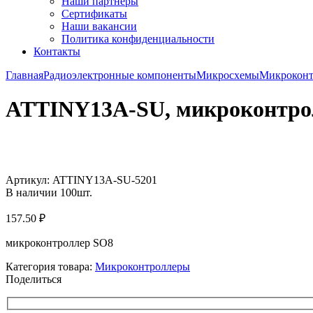
Наши партнёры
Сертификаты
Наши вакансии
Политика конфиденциальности
Контакты
Главная
Радиоэлектронные компоненты
Микросхемы
Микроконт
ATTINY13A-SU, микроконтро
Увеличить
Артикул:
ATTINY13A-SU-5201
В наличии
100
шт.
157.50
₽
микроконтроллер SO8
Категория товара:
Микроконтроллеры
Поделиться