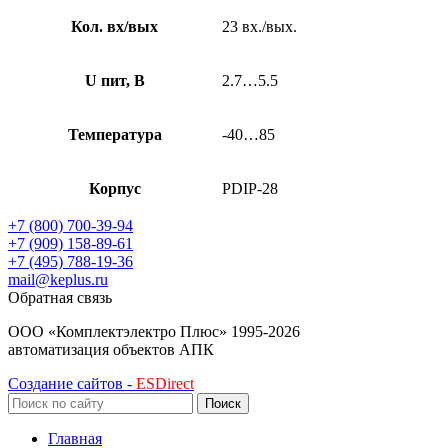
Кол. вх/вых
23 вх./вых.
U пит, В
2.7…5.5
Температура
-40…85
Корпус
PDIP-28
+7 (800) 700-39-94
+7 (909) 158-89-61
+7 (495) 788-19-36
mail@keplus.ru
Обратная связь
ООО «Комплектэлектро Плюс»
1995-2026
автоматизация объектов АПК
Создание сайтов -
ESDirect
Поиск
Главная