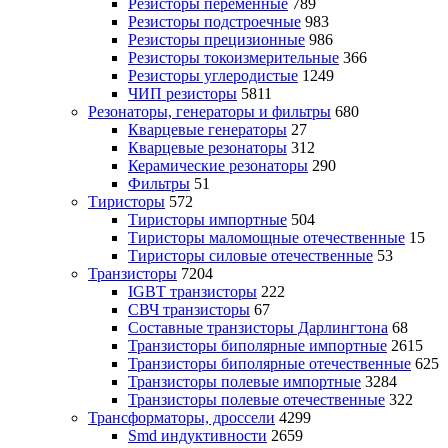
Резисторы переменные
789
Резисторы подстроечные
983
Резисторы прецизионные
986
Резисторы токоизмерительные
366
Резисторы углеродистые
1249
ЧИП резисторы
5811
Резонаторы, генераторы и фильтры
680
Кварцевые генераторы
27
Кварцевые резонаторы
312
Керамические резонаторы
290
Фильтры
51
Тиристоры
572
Тиристоры импортные
504
Тиристоры маломощные отечественные
15
Тиристоры силовые отечественные
53
Транзисторы
7204
IGBT транзисторы
222
СВЧ транзисторы
67
Составные транзисторы Дарлингтона
68
Транзисторы биполярные импортные
2615
Транзисторы биполярные отечественные
625
Транзисторы полевые импортные
3284
Транзисторы полевые отечественные
322
Трансформаторы, дроссели
4299
Smd индуктивности
2659