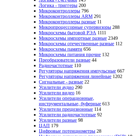
Логика - триггеры
200
Микроконтроллеры
796
Микроконтроллеры ARM
291
Микроконтроллеры разные
11
Микропроцессорные супервизоры
288
Микросхемы бытовой РЭА
1111
Микросхемы импортные разные
2349
Микросхемы отечественные разные
112
Микросхемы памяти
656
Микросхемы питания прочие
132
Преобразователи разные
44
Радиочастотные
110
Регуляторы напряжения импульсные
667
Регуляторы напряжения линейные
1202
Сигнальные - разные
22
Усилители аудио
290
Усилители видео
16
Усилители операционные,
инструментальные, буферные
613
Усилители прецизионные
114
Усилители радиочастотные
92
Усилители разные
98
ЦАП
179
Цифровые потенциометры
28