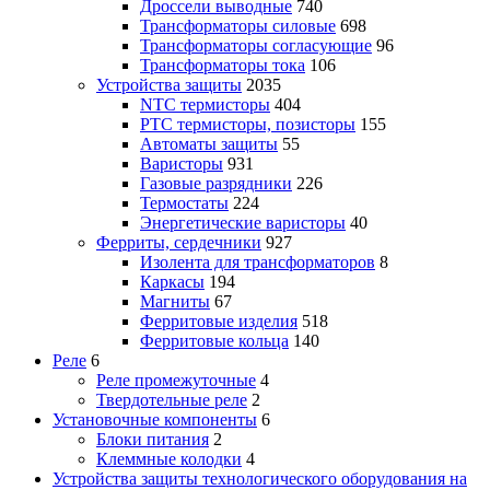
Дроссели выводные
740
Трансформаторы силовые
698
Трансформаторы согласующие
96
Трансформаторы тока
106
Устройства защиты
2035
NTC термисторы
404
PTC термисторы, позисторы
155
Автоматы защиты
55
Варисторы
931
Газовые разрядники
226
Термостаты
224
Энергетические варисторы
40
Ферриты, сердечники
927
Изолента для трансформаторов
8
Каркасы
194
Магниты
67
Ферритовые изделия
518
Ферритовые кольца
140
Реле
6
Реле промежуточные
4
Твердотельные реле
2
Установочные компоненты
6
Блоки питания
2
Клеммные колодки
4
Устройства защиты технологического оборудования на