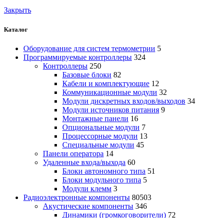
Закрыть
Каталог
Оборудование для систем термометрии
5
Программируемые контроллеры
324
Контроллеры
250
Базовые блоки
82
Кабели и комплектующие
12
Коммуникационные модули
32
Модули дискретных входов/выходов
34
Модули источников питания
9
Монтажные панели
16
Опциональные модули
7
Процессорные модули
13
Специальные модули
45
Панели оператора
14
Удаленные входа/выхода
60
Блоки автономного типа
51
Блоки модульного типа
5
Модули клемм
3
Радиоэлектронные компоненты
80503
Акустические компоненты
346
Динамики (громкоговорители)
72