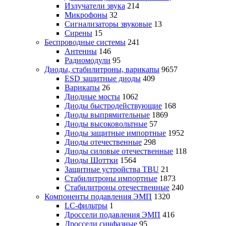
Излучатели звука
214
Микрофоны
32
Сигнализаторы звуковые
13
Сирены
15
Беспроводные системы
241
Антенны
146
Радиомодули
95
Диоды, стабилитроны, варикапы
9657
ESD защитные диоды
409
Варикапы
26
Диодные мосты
1062
Диоды быстродействующие
168
Диоды выпрямительные
1869
Диоды высоковольтные
57
Диоды защитные импортные
1952
Диоды отечественные
298
Диоды силовые отечественные
118
Диоды Шоттки
1564
Защитные устройства TBU
21
Стабилитроны импортные
1873
Стабилитроны отечественные
240
Компоненты подавления ЭМП
1320
LC-фильтры
1
Дроссели подавления ЭМП
416
Дроссели синфазные
95