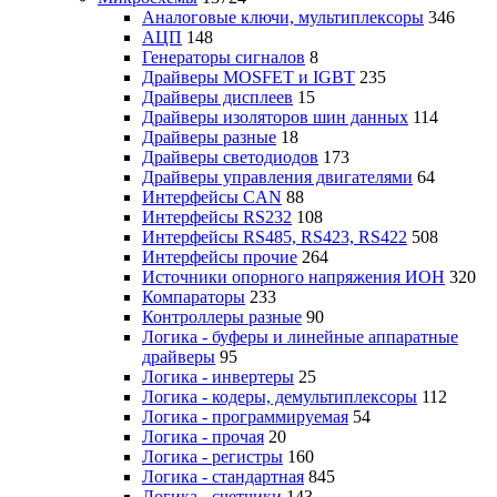
Аналоговые ключи, мультиплексоры
346
АЦП
148
Генераторы сигналов
8
Драйверы MOSFET и IGBT
235
Драйверы дисплеев
15
Драйверы изоляторов шин данных
114
Драйверы разные
18
Драйверы светодиодов
173
Драйверы управления двигателями
64
Интерфейсы CAN
88
Интерфейсы RS232
108
Интерфейсы RS485, RS423, RS422
508
Интерфейсы прочие
264
Источники опорного напряжения ИОН
320
Компараторы
233
Контроллеры разные
90
Логика - буферы и линейные аппаратные
драйверы
95
Логика - инвертеры
25
Логика - кодеры, демультиплексоры
112
Логика - программируемая
54
Логика - прочая
20
Логика - регистры
160
Логика - стандартная
845
Логика - счетчики
143