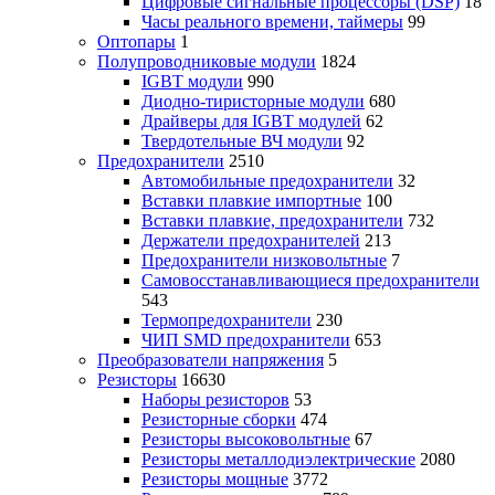
Цифровые сигнальные процессоры (DSP)
18
Часы реального времени, таймеры
99
Оптопары
1
Полупроводниковые модули
1824
IGBT модули
990
Диодно-тиристорные модули
680
Драйверы для IGBT модулей
62
Твердотельные ВЧ модули
92
Предохранители
2510
Автомобильные предохранители
32
Вставки плавкие импортные
100
Вставки плавкие, предохранители
732
Держатели предохранителей
213
Предохранители низковольтные
7
Самовосстанавливающиеся предохранители
543
Термопредохранители
230
ЧИП SMD предохранители
653
Преобразователи напряжения
5
Резисторы
16630
Наборы резисторов
53
Резисторные сборки
474
Резисторы высоковольтные
67
Резисторы металлодиэлектрические
2080
Резисторы мощные
3772