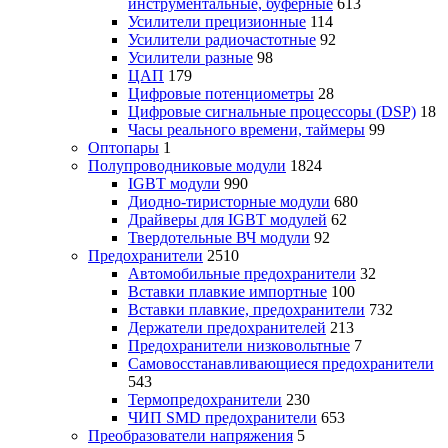
инструментальные, буферные
613
Усилители прецизионные
114
Усилители радиочастотные
92
Усилители разные
98
ЦАП
179
Цифровые потенциометры
28
Цифровые сигнальные процессоры (DSP)
18
Часы реального времени, таймеры
99
Оптопары
1
Полупроводниковые модули
1824
IGBT модули
990
Диодно-тиристорные модули
680
Драйверы для IGBT модулей
62
Твердотельные ВЧ модули
92
Предохранители
2510
Автомобильные предохранители
32
Вставки плавкие импортные
100
Вставки плавкие, предохранители
732
Держатели предохранителей
213
Предохранители низковольтные
7
Самовосстанавливающиеся предохранители
543
Термопредохранители
230
ЧИП SMD предохранители
653
Преобразователи напряжения
5