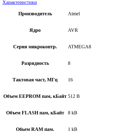
Характеристики
Производитель
Atmel
Ядро
AVR
Серия микроконтр.
ATMEGA8
Разрядность
8
Тактовая част, МГц
16
Объем EEPROM пам, кБайт
512 B
Объем FLASH пам, кБайт
8 kB
Обьем RAM пам.
1 kB