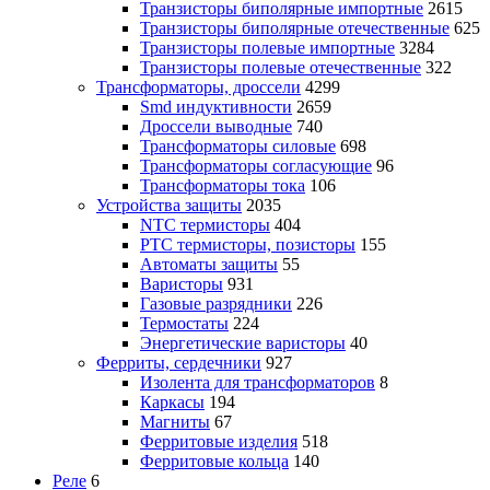
Транзисторы биполярные импортные
2615
Транзисторы биполярные отечественные
625
Транзисторы полевые импортные
3284
Транзисторы полевые отечественные
322
Трансформаторы, дроссели
4299
Smd индуктивности
2659
Дроссели выводные
740
Трансформаторы силовые
698
Трансформаторы согласующие
96
Трансформаторы тока
106
Устройства защиты
2035
NTC термисторы
404
PTC термисторы, позисторы
155
Автоматы защиты
55
Варисторы
931
Газовые разрядники
226
Термостаты
224
Энергетические варисторы
40
Ферриты, сердечники
927
Изолента для трансформаторов
8
Каркасы
194
Магниты
67
Ферритовые изделия
518
Ферритовые кольца
140
Реле
6