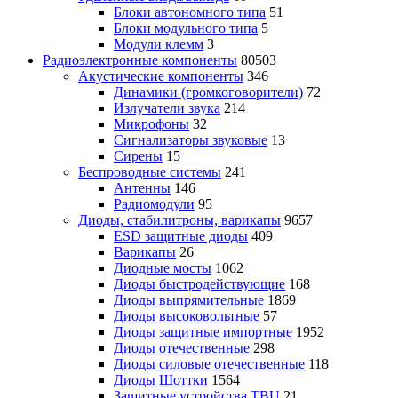
Блоки автономного типа
51
Блоки модульного типа
5
Модули клемм
3
Радиоэлектронные компоненты
80503
Акустические компоненты
346
Динамики (громкоговорители)
72
Излучатели звука
214
Микрофоны
32
Сигнализаторы звуковые
13
Сирены
15
Беспроводные системы
241
Антенны
146
Радиомодули
95
Диоды, стабилитроны, варикапы
9657
ESD защитные диоды
409
Варикапы
26
Диодные мосты
1062
Диоды быстродействующие
168
Диоды выпрямительные
1869
Диоды высоковольтные
57
Диоды защитные импортные
1952
Диоды отечественные
298
Диоды силовые отечественные
118
Диоды Шоттки
1564
Защитные устройства TBU
21