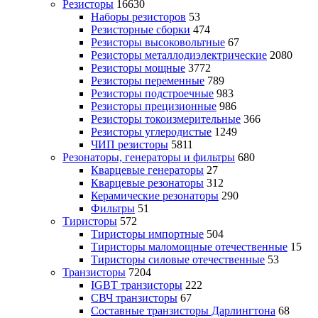
Резисторы
16630
Наборы резисторов
53
Резисторные сборки
474
Резисторы высоковольтные
67
Резисторы металлодиэлектрические
2080
Резисторы мощные
3772
Резисторы переменные
789
Резисторы подстроечные
983
Резисторы прецизионные
986
Резисторы токоизмерительные
366
Резисторы углеродистые
1249
ЧИП резисторы
5811
Резонаторы, генераторы и фильтры
680
Кварцевые генераторы
27
Кварцевые резонаторы
312
Керамические резонаторы
290
Фильтры
51
Тиристоры
572
Тиристоры импортные
504
Тиристоры маломощные отечественные
15
Тиристоры силовые отечественные
53
Транзисторы
7204
IGBT транзисторы
222
СВЧ транзисторы
67
Составные транзисторы Дарлингтона
68