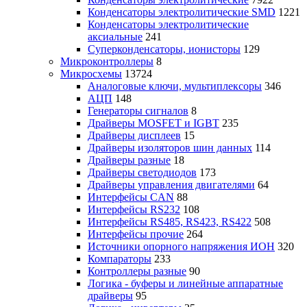
Конденсаторы электролитические SMD
1221
Конденсаторы электролитические
аксиальные
241
Суперконденсаторы, ионисторы
129
Микроконтроллеры
8
Микросхемы
13724
Аналоговые ключи, мультиплексоры
346
АЦП
148
Генераторы сигналов
8
Драйверы MOSFET и IGBT
235
Драйверы дисплеев
15
Драйверы изоляторов шин данных
114
Драйверы разные
18
Драйверы светодиодов
173
Драйверы управления двигателями
64
Интерфейсы CAN
88
Интерфейсы RS232
108
Интерфейсы RS485, RS423, RS422
508
Интерфейсы прочие
264
Источники опорного напряжения ИОН
320
Компараторы
233
Контроллеры разные
90
Логика - буферы и линейные аппаратные
драйверы
95