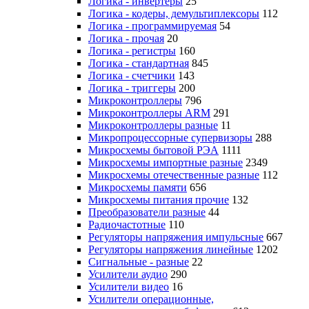
Логика - инвертеры
25
Логика - кодеры, демультиплексоры
112
Логика - программируемая
54
Логика - прочая
20
Логика - регистры
160
Логика - стандартная
845
Логика - счетчики
143
Логика - триггеры
200
Микроконтроллеры
796
Микроконтроллеры ARM
291
Микроконтроллеры разные
11
Микропроцессорные супервизоры
288
Микросхемы бытовой РЭА
1111
Микросхемы импортные разные
2349
Микросхемы отечественные разные
112
Микросхемы памяти
656
Микросхемы питания прочие
132
Преобразователи разные
44
Радиочастотные
110
Регуляторы напряжения импульсные
667
Регуляторы напряжения линейные
1202
Сигнальные - разные
22
Усилители аудио
290
Усилители видео
16
Усилители операционные,