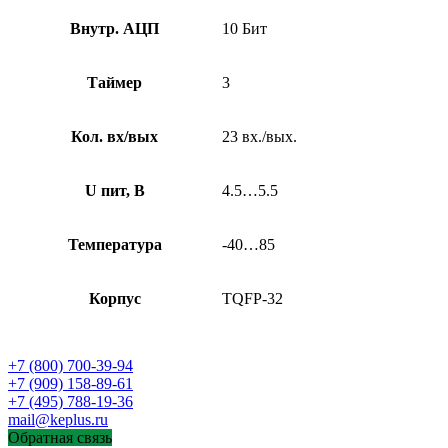
Внутр. АЦП
10 Бит
Таймер
3
Кол. вх/вых
23 вх./вых.
U пит, В
4.5…5.5
Температура
-40…85
Корпус
TQFP-32
+7 (800) 700-39-94
+7 (909) 158-89-61
+7 (495) 788-19-36
mail@keplus.ru
Обратная связь