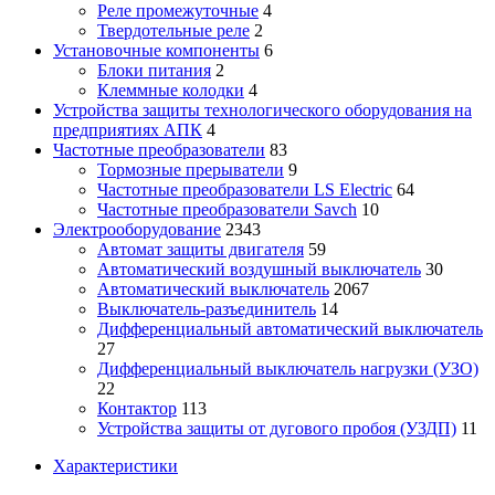
Реле промежуточные
4
Твердотельные реле
2
Установочные компоненты
6
Блоки питания
2
Клеммные колодки
4
Устройства защиты технологического оборудования на
предприятиях АПК
4
Частотные преобразователи
83
Тормозные прерыватели
9
Частотные преобразователи LS Electric
64
Частотные преобразователи Savch
10
Электрооборудование
2343
Автомат защиты двигателя
59
Автоматический воздушный выключатель
30
Автоматический выключатель
2067
Выключатель-разъединитель
14
Дифференциальный автоматический выключатель
27
Дифференциальный выключатель нагрузки (УЗО)
22
Контактор
113
Устройства защиты от дугового пробоя (УЗДП)
11
Характеристики