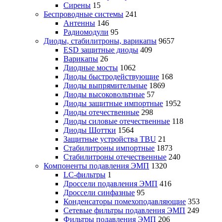
Сирены
15
Беспроводные системы
241
Антенны
146
Радиомодули
95
Диоды, стабилитроны, варикапы
9657
ESD защитные диоды
409
Варикапы
26
Диодные мосты
1062
Диоды быстродействующие
168
Диоды выпрямительные
1869
Диоды высоковольтные
57
Диоды защитные импортные
1952
Диоды отечественные
298
Диоды силовые отечественные
118
Диоды Шоттки
1564
Защитные устройства TBU
21
Стабилитроны импортные
1873
Стабилитроны отечественные
240
Компоненты подавления ЭМП
1320
LC-фильтры
1
Дроссели подавления ЭМП
416
Дроссели синфазные
95
Конденсаторы помехоподавляющие
353
Сетевые фильтры подавления ЭМП
249
Фильтры подавления ЭМП
206