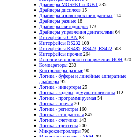
Драйверы MOSFET и IGBT
235
Драйверы дисплеев
15
Драйверы изоляторов шин данных
114
Драйверы разные
18
Драйверы светодиодов
173
Драйверы управления двигателями
64
Интерфейсы CAN
88
Интерфейсы RS232
108
Интерфейсы RS485, RS423, RS422
508
Интерфейсы прочие
264
Источники опорного напряжения ИОН
320
Компараторы
233
Контроллеры разные
90
Логика - буферы и линейные аппаратные
драйверы
95
Логика - инвертеры
25
Логика - кодеры, демультиплексоры
112
Логика - программируемая
54
Логика - прочая
20
Логика - регистры
160
Логика - стандартная
845
Логика - счетчики
143
Логика - триггеры
200
Микроконтроллеры
796
Микроконтроллеры ARM
291