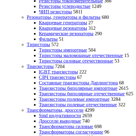
Резисторы токоизмерительные
366
Резисторы углеродистые
1249
ЧИП резисторы
5811
Резонаторы, генераторы и фильтры
680
Кварцевые генераторы
27
Кварцевые резонаторы
312
Керамические резонаторы
290
Фильтры
51
Тиристоры
572
Тиристоры импортные
504
Тиристоры маломощные отечественные
15
Тиристоры силовые отечественные
53
Транзисторы
7204
IGBT транзисторы
222
СВЧ транзисторы
67
Составные транзисторы Дарлингтона
68
Транзисторы биполярные импортные
2615
Транзисторы биполярные отечественные
625
Транзисторы полевые импортные
3284
Транзисторы полевые отечественные
322
Трансформаторы, дроссели
4299
Smd индуктивности
2659
Дроссели выводные
740
Трансформаторы силовые
698
Трансформаторы согласующие
96