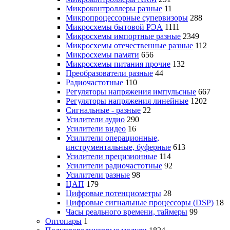
Микроконтроллеры разные
11
Микропроцессорные супервизоры
288
Микросхемы бытовой РЭА
1111
Микросхемы импортные разные
2349
Микросхемы отечественные разные
112
Микросхемы памяти
656
Микросхемы питания прочие
132
Преобразователи разные
44
Радиочастотные
110
Регуляторы напряжения импульсные
667
Регуляторы напряжения линейные
1202
Сигнальные - разные
22
Усилители аудио
290
Усилители видео
16
Усилители операционные,
инструментальные, буферные
613
Усилители прецизионные
114
Усилители радиочастотные
92
Усилители разные
98
ЦАП
179
Цифровые потенциометры
28
Цифровые сигнальные процессоры (DSP)
18
Часы реального времени, таймеры
99
Оптопары
1