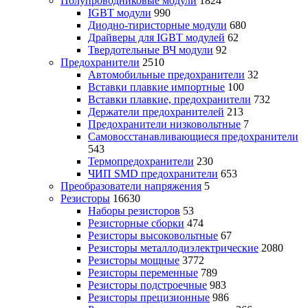
Полупроводниковые модули
1824
IGBT модули
990
Диодно-тиристорные модули
680
Драйверы для IGBT модулей
62
Твердотельные ВЧ модули
92
Предохранители
2510
Автомобильные предохранители
32
Вставки плавкие импортные
100
Вставки плавкие, предохранители
732
Держатели предохранителей
213
Предохранители низковольтные
7
Самовосстанавливающиеся предохранители
543
Термопредохранители
230
ЧИП SMD предохранители
653
Преобразователи напряжения
5
Резисторы
16630
Наборы резисторов
53
Резисторные сборки
474
Резисторы высоковольтные
67
Резисторы металлодиэлектрические
2080
Резисторы мощные
3772
Резисторы переменные
789
Резисторы подстроечные
983
Резисторы прецизионные
986