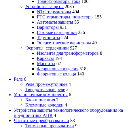
Трансформаторы тока
106
Устройства защиты
2035
NTC термисторы
404
PTC термисторы, позисторы
155
Автоматы защиты
55
Варисторы
931
Газовые разрядники
226
Термостаты
224
Энергетические варисторы
40
Ферриты, сердечники
927
Изолента для трансформаторов
8
Каркасы
194
Магниты
67
Ферритовые изделия
518
Ферритовые кольца
140
Реле
6
Реле промежуточные
4
Твердотельные реле
2
Установочные компоненты
6
Блоки питания
2
Клеммные колодки
4
Устройства защиты технологического оборудования на
предприятиях АПК
4
Частотные преобразователи
83
Тормозные прерыватели
9