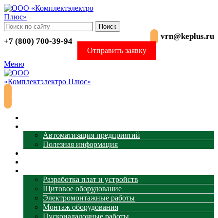
Поиск
vrn@keplus.ru
+7 (800) 700-39-94
Отправить заявку
Меню
Главная
АСУ ТП
Автоматизация предприятий
Полезная информация
Термометрия
Магазин
Услуги
Разработка плат и устройств
Щитовое оборудование
Электромонтажные работы
Монтаж оборудования
Пусконаладочные работы