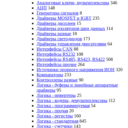
Аналоговые ключи, мультиплексоры
346
АЦП
148
Генераторы сигналов
8
Драйверы MOSFET и IGBT
235
Драйверы дисплеев
15
Драйверы изоляторов шин данных
114
Драйверы разные
18
Драйверы светодиодов
173
Драйверы управления двигателями
64
Интерфейсы CAN
88
Интерфейсы RS232
108
Интерфейсы RS485, RS423, RS422
508
Интерфейсы прочие
264
Источники опорного напряжения ИОН
320
Компараторы
233
Контроллеры разные
90
Логика - буферы и линейные аппаратные
драйверы
95
Логика - инвертеры
25
Логика - кодеры, демультиплексоры
112
Логика - программируемая
54
Логика - прочая
20
Логика - регистры
160
Логика - стандартная
845
Логика - счетчики
143