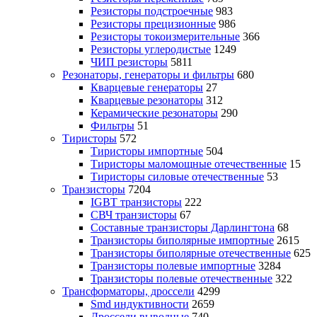
Резисторы подстроечные
983
Резисторы прецизионные
986
Резисторы токоизмерительные
366
Резисторы углеродистые
1249
ЧИП резисторы
5811
Резонаторы, генераторы и фильтры
680
Кварцевые генераторы
27
Кварцевые резонаторы
312
Керамические резонаторы
290
Фильтры
51
Тиристоры
572
Тиристоры импортные
504
Тиристоры маломощные отечественные
15
Тиристоры силовые отечественные
53
Транзисторы
7204
IGBT транзисторы
222
СВЧ транзисторы
67
Составные транзисторы Дарлингтона
68
Транзисторы биполярные импортные
2615
Транзисторы биполярные отечественные
625
Транзисторы полевые импортные
3284
Транзисторы полевые отечественные
322
Трансформаторы, дроссели
4299
Smd индуктивности
2659
Дроссели выводные
740