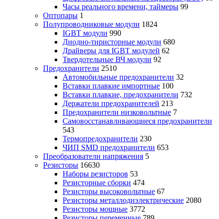
Часы реального времени, таймеры
99
Оптопары
1
Полупроводниковые модули
1824
IGBT модули
990
Диодно-тиристорные модули
680
Драйверы для IGBT модулей
62
Твердотельные ВЧ модули
92
Предохранители
2510
Автомобильные предохранители
32
Вставки плавкие импортные
100
Вставки плавкие, предохранители
732
Держатели предохранителей
213
Предохранители низковольтные
7
Самовосстанавливающиеся предохранители
543
Термопредохранители
230
ЧИП SMD предохранители
653
Преобразователи напряжения
5
Резисторы
16630
Наборы резисторов
53
Резисторные сборки
474
Резисторы высоковольтные
67
Резисторы металлодиэлектрические
2080
Резисторы мощные
3772
Резисторы переменные
789