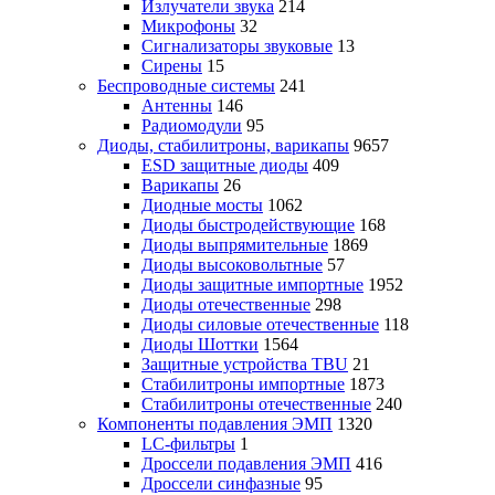
Излучатели звука
214
Микрофоны
32
Сигнализаторы звуковые
13
Сирены
15
Беспроводные системы
241
Антенны
146
Радиомодули
95
Диоды, стабилитроны, варикапы
9657
ESD защитные диоды
409
Варикапы
26
Диодные мосты
1062
Диоды быстродействующие
168
Диоды выпрямительные
1869
Диоды высоковольтные
57
Диоды защитные импортные
1952
Диоды отечественные
298
Диоды силовые отечественные
118
Диоды Шоттки
1564
Защитные устройства TBU
21
Стабилитроны импортные
1873
Стабилитроны отечественные
240
Компоненты подавления ЭМП
1320
LC-фильтры
1
Дроссели подавления ЭМП
416
Дроссели синфазные
95