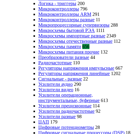
Логика - триггеры
200
Микроконтроллеры
796
Микроконтроллеры ARM
291
Микроконтроллеры разные
11
Микропроцессорные супервизоры
288
Микросхемы бытовой РЭА
1111
Микросхемы импортные разные
2349
Микросхемы отечественные разные
112
Микросхемы памяти
656
Микросхемы питания прочие
132
Преобразователи разные
44
Радиочастотные
110
Регуляторы напряжения импульсные
667
Регуляторы напряжения линейные
1202
Сигнальные - разные
22
Усилители аудио
290
Усилители видео
16
Усилители операционные,
инструментальные, буферные
613
Усилители прецизионные
114
Усилители радиочастотные
92
Усилители разные
98
ЦАП
179
Цифровые потенциометры
28
Цифровые сигнальные процессоры (DSP)
18