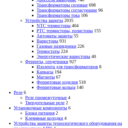
Трансформаторы силовые
698
Трансформаторы согласующие
96
Трансформаторы тока
106
Устройства защиты
2035
NTC термисторы
404
PTC термисторы, позисторы
155
Автоматы защиты
55
Варисторы
931
Газовые разрядники
226
Термостаты
224
Энергетические варисторы
40
Ферриты, сердечники
927
Изолента для трансформаторов
8
Каркасы
194
Магниты
67
Ферритовые изделия
518
Ферритовые кольца
140
Реле
6
Реле промежуточные
4
Твердотельные реле
2
Установочные компоненты
6
Блоки питания
2
Клеммные колодки
4
Устройства защиты технологического оборудования на