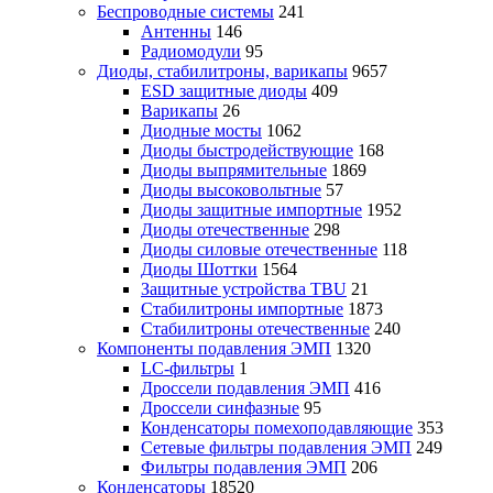
Беспроводные системы
241
Антенны
146
Радиомодули
95
Диоды, стабилитроны, варикапы
9657
ESD защитные диоды
409
Варикапы
26
Диодные мосты
1062
Диоды быстродействующие
168
Диоды выпрямительные
1869
Диоды высоковольтные
57
Диоды защитные импортные
1952
Диоды отечественные
298
Диоды силовые отечественные
118
Диоды Шоттки
1564
Защитные устройства TBU
21
Стабилитроны импортные
1873
Стабилитроны отечественные
240
Компоненты подавления ЭМП
1320
LC-фильтры
1
Дроссели подавления ЭМП
416
Дроссели синфазные
95
Конденсаторы помехоподавляющие
353
Сетевые фильтры подавления ЭМП
249
Фильтры подавления ЭМП
206
Конденсаторы
18520