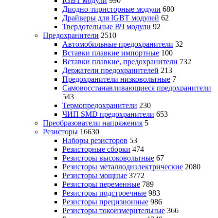
IGBT модули
990
Диодно-тиристорные модули
680
Драйверы для IGBT модулей
62
Твердотельные ВЧ модули
92
Предохранители
2510
Автомобильные предохранители
32
Вставки плавкие импортные
100
Вставки плавкие, предохранители
732
Держатели предохранителей
213
Предохранители низковольтные
7
Самовосстанавливающиеся предохранители
543
Термопредохранители
230
ЧИП SMD предохранители
653
Преобразователи напряжения
5
Резисторы
16630
Наборы резисторов
53
Резисторные сборки
474
Резисторы высоковольтные
67
Резисторы металлодиэлектрические
2080
Резисторы мощные
3772
Резисторы переменные
789
Резисторы подстроечные
983
Резисторы прецизионные
986
Резисторы токоизмерительные
366