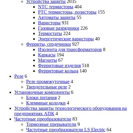
Устройства защиты
2035
NTC термисторы
404
PTC термисторы, позисторы
155
Автоматы защиты
55
Варисторы
931
Газовые разрядники
226
Термостаты
224
Энергетические варисторы
40
Ферриты, сердечники
927
Изолента для трансформаторов
8
Каркасы
194
Магниты
67
Ферритовые изделия
518
Ферритовые кольца
140
Реле
6
Реле промежуточные
4
Твердотельные реле
2
Установочные компоненты
6
Блоки питания
2
Клеммные колодки
4
Устройства защиты технологического оборудования на
предприятиях АПК
4
Частотные преобразователи
83
Тормозные прерыватели
9
Частотные преобразователи LS Electric
64