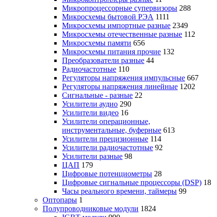
Микропроцессорные супервизоры
288
Микросхемы бытовой РЭА
1111
Микросхемы импортные разные
2349
Микросхемы отечественные разные
112
Микросхемы памяти
656
Микросхемы питания прочие
132
Преобразователи разные
44
Радиочастотные
110
Регуляторы напряжения импульсные
667
Регуляторы напряжения линейные
1202
Сигнальные - разные
22
Усилители аудио
290
Усилители видео
16
Усилители операционные,
инструментальные, буферные
613
Усилители прецизионные
114
Усилители радиочастотные
92
Усилители разные
98
ЦАП
179
Цифровые потенциометры
28
Цифровые сигнальные процессоры (DSP)
18
Часы реального времени, таймеры
99
Оптопары
1
Полупроводниковые модули
1824