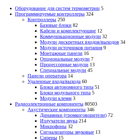
Оборудование для систем термометрии
5
Программируемые контроллеры
324
Контроллеры
250
Базовые блоки
82
Кабели и комплектующие
12
Коммуникационные модули
32
Модули дискретных входов/выходов
34
Модули источников питания
9
Монтажные панели
16
Опциональные модули
7
Процессорные модули
13
Специальные модули
45
Панели оператора
14
Удаленные входа/выхода
60
Блоки автономного типа
51
Блоки модульного типа
5
Модули клемм
3
Радиоэлектронные компоненты
80503
Акустические компоненты
346
Динамики (громкоговорители)
72
Излучатели звука
214
Микрофоны
32
Сигнализаторы звуковые
13
Сирены
15