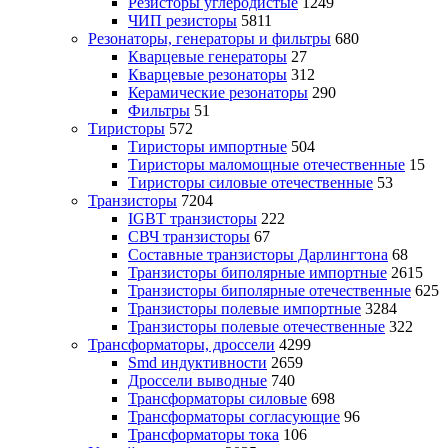
Резисторы углеродистые
1249
ЧИП резисторы
5811
Резонаторы, генераторы и фильтры
680
Кварцевые генераторы
27
Кварцевые резонаторы
312
Керамические резонаторы
290
Фильтры
51
Тиристоры
572
Тиристоры импортные
504
Тиристоры маломощные отечественные
15
Тиристоры силовые отечественные
53
Транзисторы
7204
IGBT транзисторы
222
СВЧ транзисторы
67
Составные транзисторы Дарлингтона
68
Транзисторы биполярные импортные
2615
Транзисторы биполярные отечественные
625
Транзисторы полевые импортные
3284
Транзисторы полевые отечественные
322
Трансформаторы, дроссели
4299
Smd индуктивности
2659
Дроссели выводные
740
Трансформаторы силовые
698
Трансформаторы согласующие
96
Трансформаторы тока
106