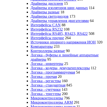
Драйверы дисплеев
15
Драйверы изоляторов шин данных
114
Драйверы разные
18
Драйверы светодиодов
173
Драйверы управления двигателями
64
Интерфейсы CAN
88
Интерфейсы RS232
108
Интерфейсы RS485, RS423, RS422
508
Интерфейсы прочие
264
Источники опорного напряжения ИОН
320
Компараторы
233
Контроллеры разные
90
Логика - буферы и линейные аппаратные
драйверы
95
Логика - инвертеры
25
Логика - кодеры, демультиплексоры
112
Логика - программируемая
54
Логика - прочая
20
Логика - регистры
160
Логика - стандартная
845
Логика - счетчики
143
Логика - триггеры
200
Микроконтроллеры
796
Микроконтроллеры ARM
291
Микроконтроллеры разные
11