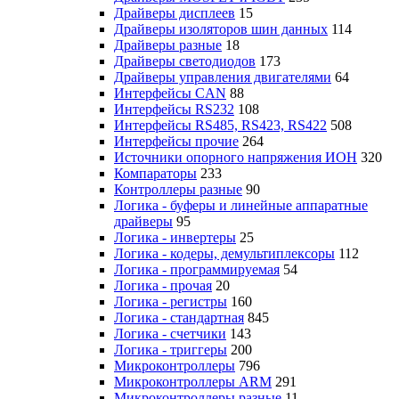
Драйверы дисплеев
15
Драйверы изоляторов шин данных
114
Драйверы разные
18
Драйверы светодиодов
173
Драйверы управления двигателями
64
Интерфейсы CAN
88
Интерфейсы RS232
108
Интерфейсы RS485, RS423, RS422
508
Интерфейсы прочие
264
Источники опорного напряжения ИОН
320
Компараторы
233
Контроллеры разные
90
Логика - буферы и линейные аппаратные
драйверы
95
Логика - инвертеры
25
Логика - кодеры, демультиплексоры
112
Логика - программируемая
54
Логика - прочая
20
Логика - регистры
160
Логика - стандартная
845
Логика - счетчики
143
Логика - триггеры
200
Микроконтроллеры
796
Микроконтроллеры ARM
291
Микроконтроллеры разные
11