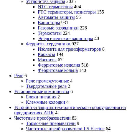
Устройства защиты
2035
NTC термисторы
404
PTC термисторы, позисторы
155
Автоматы защиты
55
Варисторы
931
Газовые разрядники
226
Термостаты
224
Энергетические варисторы
40
Ферриты, сердечники
927
Изолента для трансформаторов
8
Каркасы
194
Магниты
67
Ферритовые изделия
518
Ферритовые кольца
140
Реле
6
Реле промежуточные
4
Твердотельные реле
2
Установочные компоненты
6
Блоки питания
2
Клеммные колодки
4
Устройства защиты технологического оборудования на
предприятиях АПК
4
Частотные преобразователи
83
Тормозные прерыватели
9
Частотные преобразователи LS Electric
64