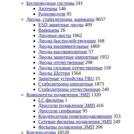
Беспроводные системы
241
Антенны
146
Радиомодули
95
Диоды, стабилитроны, варикапы
9657
ESD защитные диоды
409
Варикапы
26
Диодные мосты
1062
Диоды быстродействующие
168
Диоды выпрямительные
1869
Диоды высоковольтные
57
Диоды защитные импортные
1952
Диоды отечественные
298
Диоды силовые отечественные
118
Диоды Шоттки
1564
Защитные устройства TBU
21
Стабилитроны импортные
1873
Стабилитроны отечественные
240
Компоненты подавления ЭМП
1320
LC-фильтры
1
Дроссели подавления ЭМП
416
Дроссели синфазные
95
Конденсаторы помехоподавляющие
353
Сетевые фильтры подавления ЭМП
249
Фильтры подавления ЭМП
206
Конденсаторы
18520