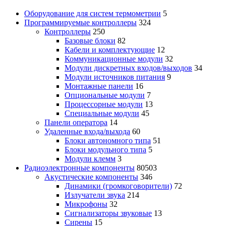
Оборудование для систем термометрии
5
Программируемые контроллеры
324
Контроллеры
250
Базовые блоки
82
Кабели и комплектующие
12
Коммуникационные модули
32
Модули дискретных входов/выходов
34
Модули источников питания
9
Монтажные панели
16
Опциональные модули
7
Процессорные модули
13
Специальные модули
45
Панели оператора
14
Удаленные входа/выхода
60
Блоки автономного типа
51
Блоки модульного типа
5
Модули клемм
3
Радиоэлектронные компоненты
80503
Акустические компоненты
346
Динамики (громкоговорители)
72
Излучатели звука
214
Микрофоны
32
Сигнализаторы звуковые
13
Сирены
15