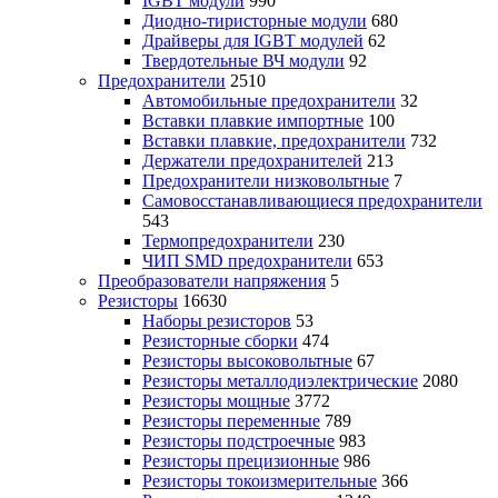
IGBT модули
990
Диодно-тиристорные модули
680
Драйверы для IGBT модулей
62
Твердотельные ВЧ модули
92
Предохранители
2510
Автомобильные предохранители
32
Вставки плавкие импортные
100
Вставки плавкие, предохранители
732
Держатели предохранителей
213
Предохранители низковольтные
7
Самовосстанавливающиеся предохранители
543
Термопредохранители
230
ЧИП SMD предохранители
653
Преобразователи напряжения
5
Резисторы
16630
Наборы резисторов
53
Резисторные сборки
474
Резисторы высоковольтные
67
Резисторы металлодиэлектрические
2080
Резисторы мощные
3772
Резисторы переменные
789
Резисторы подстроечные
983
Резисторы прецизионные
986
Резисторы токоизмерительные
366