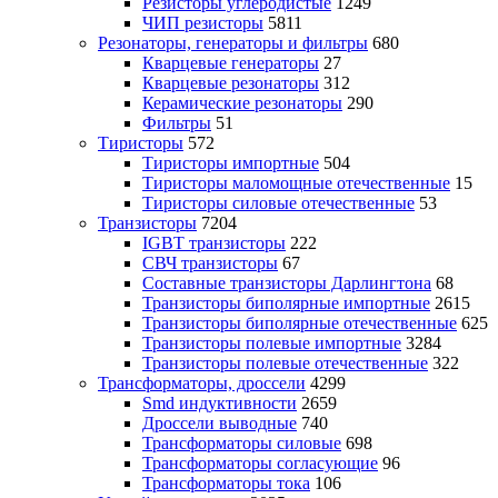
Резисторы углеродистые
1249
ЧИП резисторы
5811
Резонаторы, генераторы и фильтры
680
Кварцевые генераторы
27
Кварцевые резонаторы
312
Керамические резонаторы
290
Фильтры
51
Тиристоры
572
Тиристоры импортные
504
Тиристоры маломощные отечественные
15
Тиристоры силовые отечественные
53
Транзисторы
7204
IGBT транзисторы
222
СВЧ транзисторы
67
Составные транзисторы Дарлингтона
68
Транзисторы биполярные импортные
2615
Транзисторы биполярные отечественные
625
Транзисторы полевые импортные
3284
Транзисторы полевые отечественные
322
Трансформаторы, дроссели
4299
Smd индуктивности
2659
Дроссели выводные
740
Трансформаторы силовые
698
Трансформаторы согласующие
96
Трансформаторы тока
106