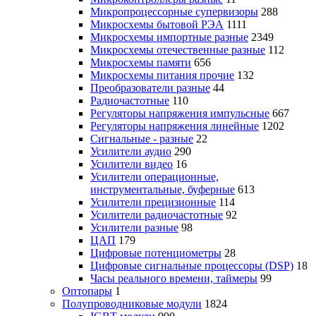
Микропроцессорные супервизоры
288
Микросхемы бытовой РЭА
1111
Микросхемы импортные разные
2349
Микросхемы отечественные разные
112
Микросхемы памяти
656
Микросхемы питания прочие
132
Преобразователи разные
44
Радиочастотные
110
Регуляторы напряжения импульсные
667
Регуляторы напряжения линейные
1202
Сигнальные - разные
22
Усилители аудио
290
Усилители видео
16
Усилители операционные,
инструментальные, буферные
613
Усилители прецизионные
114
Усилители радиочастотные
92
Усилители разные
98
ЦАП
179
Цифровые потенциометры
28
Цифровые сигнальные процессоры (DSP)
18
Часы реального времени, таймеры
99
Оптопары
1
Полупроводниковые модули
1824