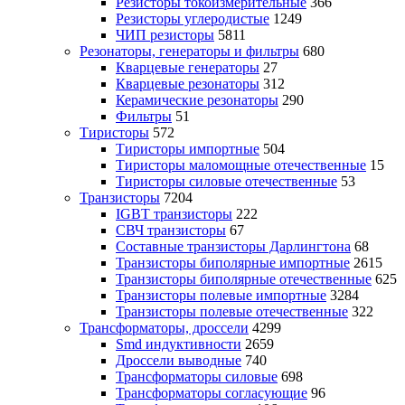
Резисторы токоизмерительные
366
Резисторы углеродистые
1249
ЧИП резисторы
5811
Резонаторы, генераторы и фильтры
680
Кварцевые генераторы
27
Кварцевые резонаторы
312
Керамические резонаторы
290
Фильтры
51
Тиристоры
572
Тиристоры импортные
504
Тиристоры маломощные отечественные
15
Тиристоры силовые отечественные
53
Транзисторы
7204
IGBT транзисторы
222
СВЧ транзисторы
67
Составные транзисторы Дарлингтона
68
Транзисторы биполярные импортные
2615
Транзисторы биполярные отечественные
625
Транзисторы полевые импортные
3284
Транзисторы полевые отечественные
322
Трансформаторы, дроссели
4299
Smd индуктивности
2659
Дроссели выводные
740
Трансформаторы силовые
698
Трансформаторы согласующие
96