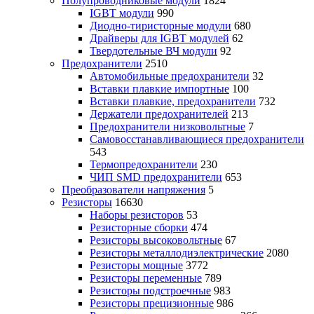
Полупроводниковые модули
1824
IGBT модули
990
Диодно-тиристорные модули
680
Драйверы для IGBT модулей
62
Твердотельные ВЧ модули
92
Предохранители
2510
Автомобильные предохранители
32
Вставки плавкие импортные
100
Вставки плавкие, предохранители
732
Держатели предохранителей
213
Предохранители низковольтные
7
Самовосстанавливающиеся предохранители
543
Термопредохранители
230
ЧИП SMD предохранители
653
Преобразователи напряжения
5
Резисторы
16630
Наборы резисторов
53
Резисторные сборки
474
Резисторы высоковольтные
67
Резисторы металлодиэлектрические
2080
Резисторы мощные
3772
Резисторы переменные
789
Резисторы подстроечные
983
Резисторы прецизионные
986