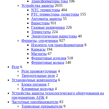
Трансформаторы тока
106
Устройства защиты
2035
NTC термисторы
404
PTC термисторы, позисторы
155
Автоматы защиты
55
Варисторы
931
Газовые разрядники
226
Термостаты
224
Энергетические варисторы
40
Ферриты, сердечники
927
Изолента для трансформаторов
8
Каркасы
194
Магниты
67
Ферритовые изделия
518
Ферритовые кольца
140
Реле
6
Реле промежуточные
4
Твердотельные реле
2
Установочные компоненты
6
Блоки питания
2
Клеммные колодки
4
Устройства защиты технологического оборудования на
предприятиях АПК
4
Частотные преобразователи
83
Тормозные прерыватели
9