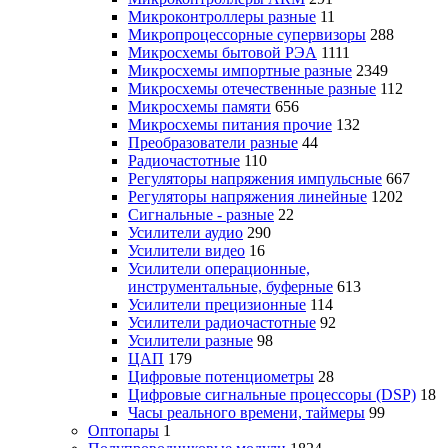
Микроконтроллеры разные
11
Микропроцессорные супервизоры
288
Микросхемы бытовой РЭА
1111
Микросхемы импортные разные
2349
Микросхемы отечественные разные
112
Микросхемы памяти
656
Микросхемы питания прочие
132
Преобразователи разные
44
Радиочастотные
110
Регуляторы напряжения импульсные
667
Регуляторы напряжения линейные
1202
Сигнальные - разные
22
Усилители аудио
290
Усилители видео
16
Усилители операционные,
инструментальные, буферные
613
Усилители прецизионные
114
Усилители радиочастотные
92
Усилители разные
98
ЦАП
179
Цифровые потенциометры
28
Цифровые сигнальные процессоры (DSP)
18
Часы реального времени, таймеры
99
Оптопары
1