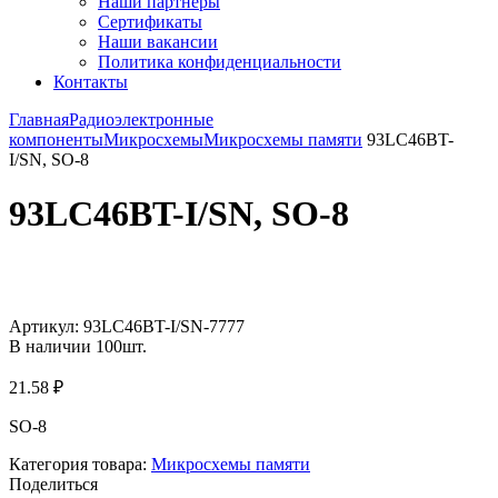
Наши партнёры
Сертификаты
Наши вакансии
Политика конфиденциальности
Контакты
Главная
Радиоэлектронные
компоненты
Микросхемы
Микросхемы памяти
93LC46BT-
I/SN, SO-8
93LC46BT-I/SN, SO-8
Увеличить
Артикул:
93LC46BT-I/SN-7777
В наличии
100
шт.
21.58
₽
SO-8
Категория товара:
Микросхемы памяти
Поделиться