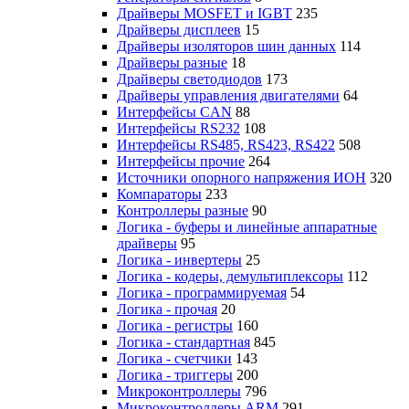
Драйверы MOSFET и IGBT
235
Драйверы дисплеев
15
Драйверы изоляторов шин данных
114
Драйверы разные
18
Драйверы светодиодов
173
Драйверы управления двигателями
64
Интерфейсы CAN
88
Интерфейсы RS232
108
Интерфейсы RS485, RS423, RS422
508
Интерфейсы прочие
264
Источники опорного напряжения ИОН
320
Компараторы
233
Контроллеры разные
90
Логика - буферы и линейные аппаратные
драйверы
95
Логика - инвертеры
25
Логика - кодеры, демультиплексоры
112
Логика - программируемая
54
Логика - прочая
20
Логика - регистры
160
Логика - стандартная
845
Логика - счетчики
143
Логика - триггеры
200
Микроконтроллеры
796
Микроконтроллеры ARM
291