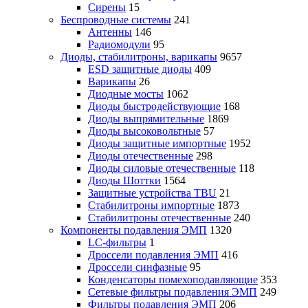
Сирены
15
Беспроводные системы
241
Антенны
146
Радиомодули
95
Диоды, стабилитроны, варикапы
9657
ESD защитные диоды
409
Варикапы
26
Диодные мосты
1062
Диоды быстродействующие
168
Диоды выпрямительные
1869
Диоды высоковольтные
57
Диоды защитные импортные
1952
Диоды отечественные
298
Диоды силовые отечественные
118
Диоды Шоттки
1564
Защитные устройства TBU
21
Стабилитроны импортные
1873
Стабилитроны отечественные
240
Компоненты подавления ЭМП
1320
LC-фильтры
1
Дроссели подавления ЭМП
416
Дроссели синфазные
95
Конденсаторы помехоподавляющие
353
Сетевые фильтры подавления ЭМП
249
Фильтры подавления ЭМП
206