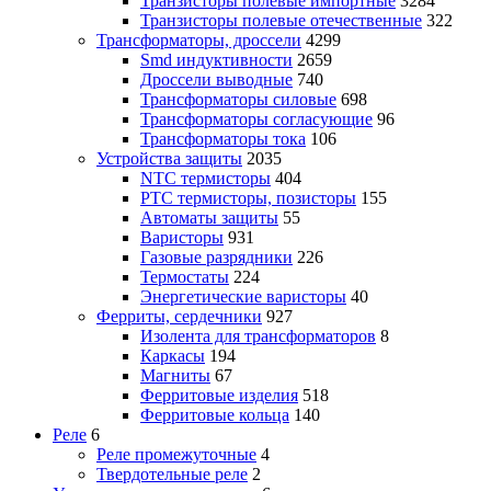
Транзисторы полевые импортные
3284
Транзисторы полевые отечественные
322
Трансформаторы, дроссели
4299
Smd индуктивности
2659
Дроссели выводные
740
Трансформаторы силовые
698
Трансформаторы согласующие
96
Трансформаторы тока
106
Устройства защиты
2035
NTC термисторы
404
PTC термисторы, позисторы
155
Автоматы защиты
55
Варисторы
931
Газовые разрядники
226
Термостаты
224
Энергетические варисторы
40
Ферриты, сердечники
927
Изолента для трансформаторов
8
Каркасы
194
Магниты
67
Ферритовые изделия
518
Ферритовые кольца
140
Реле
6
Реле промежуточные
4
Твердотельные реле
2