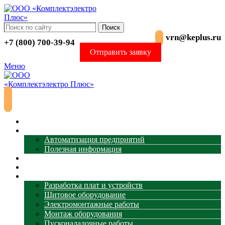
Поиск
vrn@keplus.ru
+7 (800) 700-39-94
Отправить заявку
Меню
Главная
АСУ ТП
Автоматизация предприятий
Полезная информация
Термометрия
Магазин
Услуги
Разработка плат и устройств
Щитовое оборудование
Электромонтажные работы
Монтаж оборудования
Пусконаладочные работы