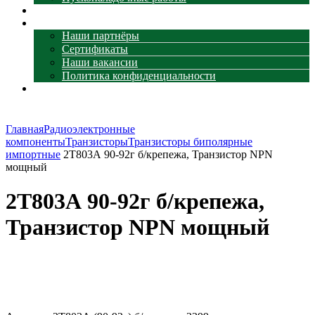
Наши объекты
О компании
Наши партнёры
Сертификаты
Наши вакансии
Политика конфиденциальности
Контакты
Главная
Радиоэлектронные
компоненты
Транзисторы
Транзисторы биполярные
импортные
2Т803А 90-92г б/крепежа, Транзистор NPN
мощный
2Т803А 90-92г б/крепежа,
Транзистор NPN мощный
Увеличить