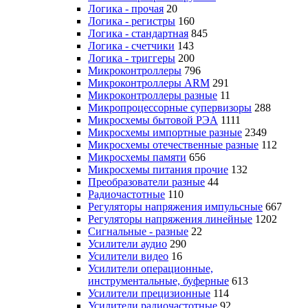
Логика - прочая
20
Логика - регистры
160
Логика - стандартная
845
Логика - счетчики
143
Логика - триггеры
200
Микроконтроллеры
796
Микроконтроллеры ARM
291
Микроконтроллеры разные
11
Микропроцессорные супервизоры
288
Микросхемы бытовой РЭА
1111
Микросхемы импортные разные
2349
Микросхемы отечественные разные
112
Микросхемы памяти
656
Микросхемы питания прочие
132
Преобразователи разные
44
Радиочастотные
110
Регуляторы напряжения импульсные
667
Регуляторы напряжения линейные
1202
Сигнальные - разные
22
Усилители аудио
290
Усилители видео
16
Усилители операционные,
инструментальные, буферные
613
Усилители прецизионные
114
Усилители радиочастотные
92