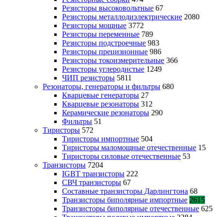
Резисторы высоковольтные
67
Резисторы металлодиэлектрические
2080
Резисторы мощные
3772
Резисторы переменные
789
Резисторы подстроечные
983
Резисторы прецизионные
986
Резисторы токоизмерительные
366
Резисторы углеродистые
1249
ЧИП резисторы
5811
Резонаторы, генераторы и фильтры
680
Кварцевые генераторы
27
Кварцевые резонаторы
312
Керамические резонаторы
290
Фильтры
51
Тиристоры
572
Тиристоры импортные
504
Тиристоры маломощные отечественные
15
Тиристоры силовые отечественные
53
Транзисторы
7204
IGBT транзисторы
222
СВЧ транзисторы
67
Составные транзисторы Дарлингтона
68
Транзисторы биполярные импортные
2615
Транзисторы биполярные отечественные
625