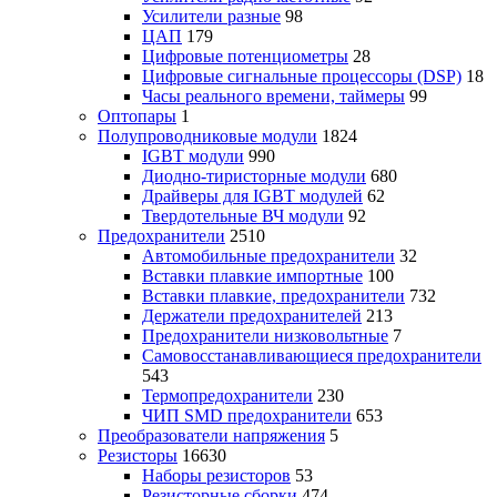
Усилители разные
98
ЦАП
179
Цифровые потенциометры
28
Цифровые сигнальные процессоры (DSP)
18
Часы реального времени, таймеры
99
Оптопары
1
Полупроводниковые модули
1824
IGBT модули
990
Диодно-тиристорные модули
680
Драйверы для IGBT модулей
62
Твердотельные ВЧ модули
92
Предохранители
2510
Автомобильные предохранители
32
Вставки плавкие импортные
100
Вставки плавкие, предохранители
732
Держатели предохранителей
213
Предохранители низковольтные
7
Самовосстанавливающиеся предохранители
543
Термопредохранители
230
ЧИП SMD предохранители
653
Преобразователи напряжения
5
Резисторы
16630
Наборы резисторов
53
Резисторные сборки
474