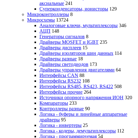
аксиальные
241
Суперконденсаторы, ионисторы
129
Микроконтроллеры
8
Микросхемы
13724
Аналоговые ключи, мультиплексоры
346
АЦП
148
Генераторы сигналов
8
Драйверы MOSFET и IGBT
235
Драйверы дисплеев
15
Драйверы изоляторов шин данных
114
Драйверы разные
18
Драйверы светодиодов
173
Драйверы управления двигателями
64
Интерфейсы CAN
88
Интерфейсы RS232
108
Интерфейсы RS485, RS423, RS422
508
Интерфейсы прочие
264
Источники опорного напряжения ИОН
320
Компараторы
233
Контроллеры разные
90
Логика - буферы и линейные аппаратные
драйверы
95
Логика - инвертеры
25
Логика - кодеры, демультиплексоры
112
Логика - программируемая
54