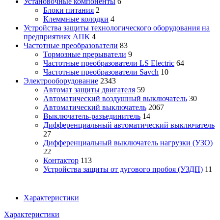
Установочные компоненты
6
Блоки питания
2
Клеммные колодки
4
Устройства защиты технологического оборудования на
предприятиях АПК
4
Частотные преобразователи
83
Тормозные прерыватели
9
Частотные преобразователи LS Electric
64
Частотные преобразователи Savch
10
Электрооборудование
2343
Автомат защиты двигателя
59
Автоматический воздушный выключатель
30
Автоматический выключатель
2067
Выключатель-разъединитель
14
Дифференциальный автоматический выключатель
27
Дифференциальный выключатель нагрузки (УЗО)
22
Контактор
113
Устройства защиты от дугового пробоя (УЗДП)
11
Характеристики
Характеристики