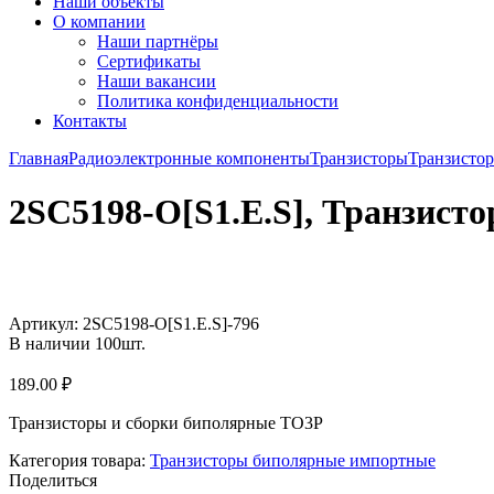
Наши объекты
О компании
Наши партнёры
Сертификаты
Наши вакансии
Политика конфиденциальности
Контакты
Главная
Радиоэлектронные компоненты
Транзисторы
Транзисто
2SC5198-O[S1.E.S], Транзист
Увеличить
Артикул:
2SC5198-O[S1.E.S]-796
В наличии
100
шт.
189.00
₽
Транзисторы и сборки биполярные TO3P
Категория товара:
Транзисторы биполярные импортные
Поделиться