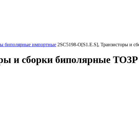
ры биполярные импортные
2SC5198-O[S1.E.S], Транзисторы и с
оры и сборки биполярные TO3P