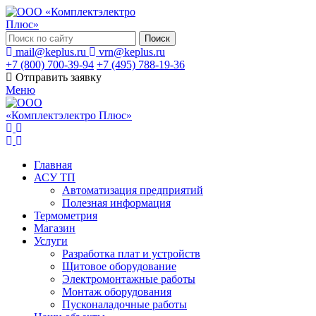
Поиск
mail@keplus.ru
vrn@keplus.ru
+7 (800) 700-39-94
+7 (495) 788-19-36
Отправить заявку
Меню
Главная
АСУ ТП
Автоматизация предприятий
Полезная информация
Термометрия
Магазин
Услуги
Разработка плат и устройств
Щитовое оборудование
Электромонтажные работы
Монтаж оборудования
Пусконаладочные работы