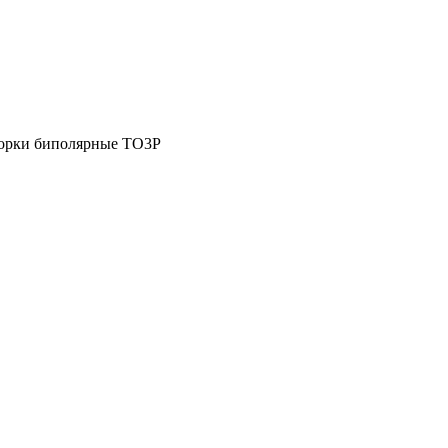
борки биполярные TO3P