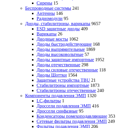
Сирены
15
Беспроводные системы
241
Антенны
146
Радиомодули
95
Диоды, стабилитроны, варикапы
9657
ESD защитные диоды
409
Варикапы
26
Диодные мосты
1062
Диоды быстродействующие
168
Диоды выпрямительные
1869
Диоды высоковольтные
57
Диоды защитные импортные
1952
Диоды отечественные
298
Диоды силовые отечественные
118
Диоды Шоттки
1564
Защитные устройства TBU
21
Стабилитроны импортные
1873
Стабилитроны отечественные
240
Компоненты подавления ЭМП
1320
LC-фильтры
1
Дроссели подавления ЭМП
416
Дроссели синфазные
95
Конденсаторы помехоподавляющие
353
Сетевые фильтры подавления ЭМП
249
Фильтры подавления ЭМП
206