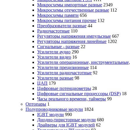
Микросхемы импортные разные
2349
Микросхемы отечественные разные
112
Микросхемы памяти
656
Микросхемы питания прочие
132
Преобразователи разные
44
Радиочастотные
110
Регуляторы напряжения импульсные
667
Регуляторы напряжения линейные
1202
Сигнальные - разные
22
Усилители аудио
290
Усилители видео
16
Усилители операционные, инструментальные
Усилители прецизионные
114
Усилители радиочастотные
92
Усилители разные
98
ЦАП
179
Цифровые потенциометры
28
Цифровые сигнальные процессоры (DSP)
18
Часы реального времени, таймеры
99
Оптопары
1
Полупроводниковые модули
1824
IGBT модули
990
Диодно-тиристорные модули
680
Драйверы для IGBT модулей
62