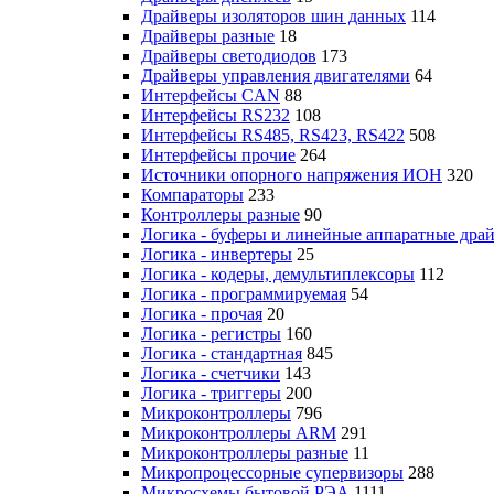
Драйверы изоляторов шин данных
114
Драйверы разные
18
Драйверы светодиодов
173
Драйверы управления двигателями
64
Интерфейсы CAN
88
Интерфейсы RS232
108
Интерфейсы RS485, RS423, RS422
508
Интерфейсы прочие
264
Источники опорного напряжения ИОН
320
Компараторы
233
Контроллеры разные
90
Логика - буферы и линейные аппаратные дра
Логика - инвертеры
25
Логика - кодеры, демультиплексоры
112
Логика - программируемая
54
Логика - прочая
20
Логика - регистры
160
Логика - стандартная
845
Логика - счетчики
143
Логика - триггеры
200
Микроконтроллеры
796
Микроконтроллеры ARM
291
Микроконтроллеры разные
11
Микропроцессорные супервизоры
288
Микросхемы бытовой РЭА
1111