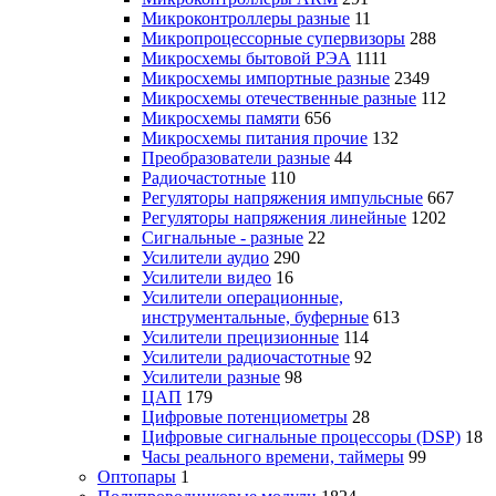
Микроконтроллеры разные
11
Микропроцессорные супервизоры
288
Микросхемы бытовой РЭА
1111
Микросхемы импортные разные
2349
Микросхемы отечественные разные
112
Микросхемы памяти
656
Микросхемы питания прочие
132
Преобразователи разные
44
Радиочастотные
110
Регуляторы напряжения импульсные
667
Регуляторы напряжения линейные
1202
Сигнальные - разные
22
Усилители аудио
290
Усилители видео
16
Усилители операционные,
инструментальные, буферные
613
Усилители прецизионные
114
Усилители радиочастотные
92
Усилители разные
98
ЦАП
179
Цифровые потенциометры
28
Цифровые сигнальные процессоры (DSP)
18
Часы реального времени, таймеры
99
Оптопары
1