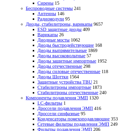
Сирены
15
Беспроводные системы
241
Антенны
146
Радиомодули
95
Диоды, стабилитроны, варикапы
9657
ESD защитные диоды
409
Варикапы
26
Диодные мосты
1062
Диоды быстродействующие
168
Диоды выпрямительные
1869
Диоды высоковольтные
57
Диоды защитные импортные
1952
Диоды отечественные
298
Диоды силовые отечественные
118
Диоды Шоттки
1564
Защитные устройства TBU
21
Стабилитроны импортные
1873
Стабилитроны отечественные
240
Компоненты подавления ЭМП
1320
LC-фильтры
1
Дроссели подавления ЭМП
416
Дроссели синфазные
95
Конденсаторы помехоподавляющие
353
Сетевые фильтры подавления ЭМП
249
Фильтры подавления ЭМП
206