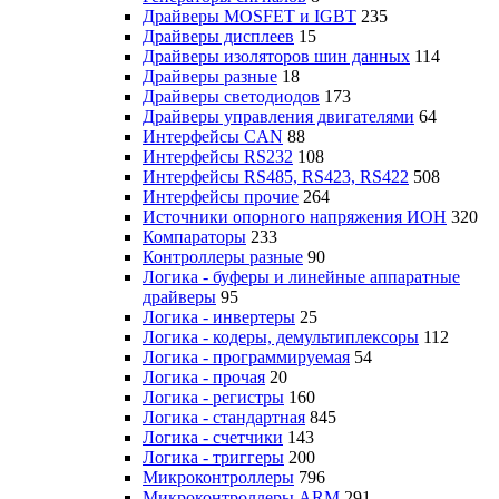
Драйверы MOSFET и IGBT
235
Драйверы дисплеев
15
Драйверы изоляторов шин данных
114
Драйверы разные
18
Драйверы светодиодов
173
Драйверы управления двигателями
64
Интерфейсы CAN
88
Интерфейсы RS232
108
Интерфейсы RS485, RS423, RS422
508
Интерфейсы прочие
264
Источники опорного напряжения ИОН
320
Компараторы
233
Контроллеры разные
90
Логика - буферы и линейные аппаратные
драйверы
95
Логика - инвертеры
25
Логика - кодеры, демультиплексоры
112
Логика - программируемая
54
Логика - прочая
20
Логика - регистры
160
Логика - стандартная
845
Логика - счетчики
143
Логика - триггеры
200
Микроконтроллеры
796
Микроконтроллеры ARM
291