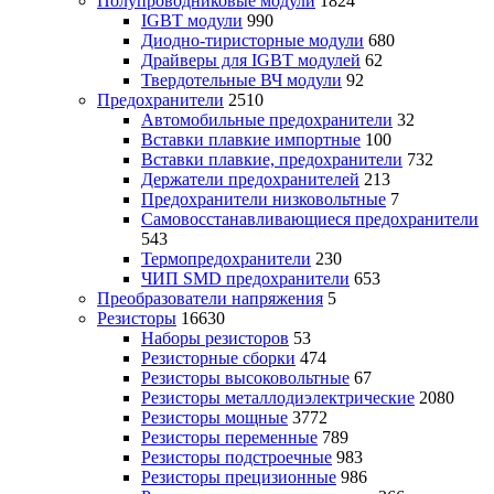
Полупроводниковые модули
1824
IGBT модули
990
Диодно-тиристорные модули
680
Драйверы для IGBT модулей
62
Твердотельные ВЧ модули
92
Предохранители
2510
Автомобильные предохранители
32
Вставки плавкие импортные
100
Вставки плавкие, предохранители
732
Держатели предохранителей
213
Предохранители низковольтные
7
Самовосстанавливающиеся предохранители
543
Термопредохранители
230
ЧИП SMD предохранители
653
Преобразователи напряжения
5
Резисторы
16630
Наборы резисторов
53
Резисторные сборки
474
Резисторы высоковольтные
67
Резисторы металлодиэлектрические
2080
Резисторы мощные
3772
Резисторы переменные
789
Резисторы подстроечные
983
Резисторы прецизионные
986