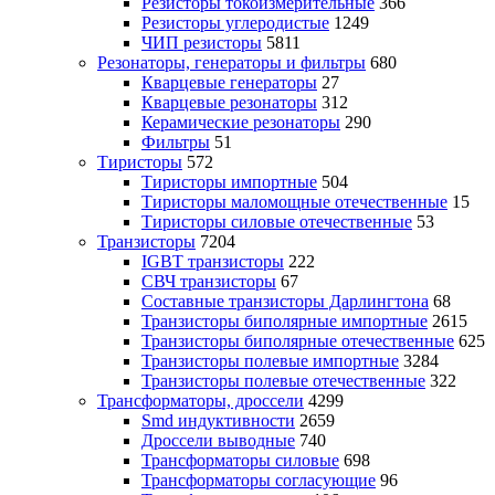
Резисторы токоизмерительные
366
Резисторы углеродистые
1249
ЧИП резисторы
5811
Резонаторы, генераторы и фильтры
680
Кварцевые генераторы
27
Кварцевые резонаторы
312
Керамические резонаторы
290
Фильтры
51
Тиристоры
572
Тиристоры импортные
504
Тиристоры маломощные отечественные
15
Тиристоры силовые отечественные
53
Транзисторы
7204
IGBT транзисторы
222
СВЧ транзисторы
67
Составные транзисторы Дарлингтона
68
Транзисторы биполярные импортные
2615
Транзисторы биполярные отечественные
625
Транзисторы полевые импортные
3284
Транзисторы полевые отечественные
322
Трансформаторы, дроссели
4299
Smd индуктивности
2659
Дроссели выводные
740
Трансформаторы силовые
698
Трансформаторы согласующие
96