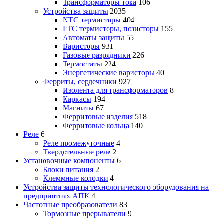
Трансформаторы тока
106
Устройства защиты
2035
NTC термисторы
404
PTC термисторы, позисторы
155
Автоматы защиты
55
Варисторы
931
Газовые разрядники
226
Термостаты
224
Энергетические варисторы
40
Ферриты, сердечники
927
Изолента для трансформаторов
8
Каркасы
194
Магниты
67
Ферритовые изделия
518
Ферритовые кольца
140
Реле
6
Реле промежуточные
4
Твердотельные реле
2
Установочные компоненты
6
Блоки питания
2
Клеммные колодки
4
Устройства защиты технологического оборудования на
предприятиях АПК
4
Частотные преобразователи
83
Тормозные прерыватели
9