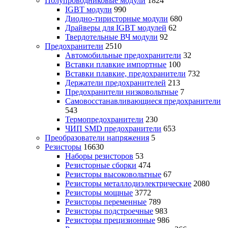
Полупроводниковые модули
1824
IGBT модули
990
Диодно-тиристорные модули
680
Драйверы для IGBT модулей
62
Твердотельные ВЧ модули
92
Предохранители
2510
Автомобильные предохранители
32
Вставки плавкие импортные
100
Вставки плавкие, предохранители
732
Держатели предохранителей
213
Предохранители низковольтные
7
Самовосстанавливающиеся предохранители
543
Термопредохранители
230
ЧИП SMD предохранители
653
Преобразователи напряжения
5
Резисторы
16630
Наборы резисторов
53
Резисторные сборки
474
Резисторы высоковольтные
67
Резисторы металлодиэлектрические
2080
Резисторы мощные
3772
Резисторы переменные
789
Резисторы подстроечные
983
Резисторы прецизионные
986