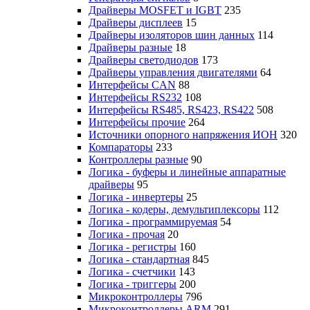
Драйверы MOSFET и IGBT
235
Драйверы дисплеев
15
Драйверы изоляторов шин данных
114
Драйверы разные
18
Драйверы светодиодов
173
Драйверы управления двигателями
64
Интерфейсы CAN
88
Интерфейсы RS232
108
Интерфейсы RS485, RS423, RS422
508
Интерфейсы прочие
264
Источники опорного напряжения ИОН
320
Компараторы
233
Контроллеры разные
90
Логика - буферы и линейные аппаратные
драйверы
95
Логика - инвертеры
25
Логика - кодеры, демультиплексоры
112
Логика - программируемая
54
Логика - прочая
20
Логика - регистры
160
Логика - стандартная
845
Логика - счетчики
143
Логика - триггеры
200
Микроконтроллеры
796
Микроконтроллеры ARM
291