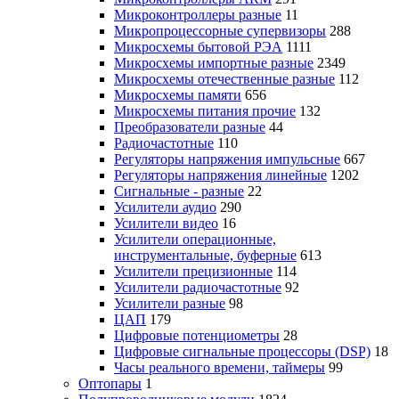
Микроконтроллеры разные
11
Микропроцессорные супервизоры
288
Микросхемы бытовой РЭА
1111
Микросхемы импортные разные
2349
Микросхемы отечественные разные
112
Микросхемы памяти
656
Микросхемы питания прочие
132
Преобразователи разные
44
Радиочастотные
110
Регуляторы напряжения импульсные
667
Регуляторы напряжения линейные
1202
Сигнальные - разные
22
Усилители аудио
290
Усилители видео
16
Усилители операционные,
инструментальные, буферные
613
Усилители прецизионные
114
Усилители радиочастотные
92
Усилители разные
98
ЦАП
179
Цифровые потенциометры
28
Цифровые сигнальные процессоры (DSP)
18
Часы реального времени, таймеры
99
Оптопары
1