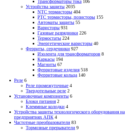
Трансформаторы тока
106
Устройства защиты
2035
NTC термисторы
404
PTC термисторы, позисторы
155
Автоматы защиты
55
Варисторы
931
Газовые разрядники
226
Термостаты
224
Энергетические варисторы
40
Ферриты, сердечники
927
Изолента для трансформаторов
8
Каркасы
194
Магниты
67
Ферритовые изделия
518
Ферритовые кольца
140
Реле
6
Реле промежуточные
4
Твердотельные реле
2
Установочные компоненты
6
Блоки питания
2
Клеммные колодки
4
Устройства защиты технологического оборудования на
предприятиях АПК
4
Частотные преобразователи
83
Тормозные прерыватели
9