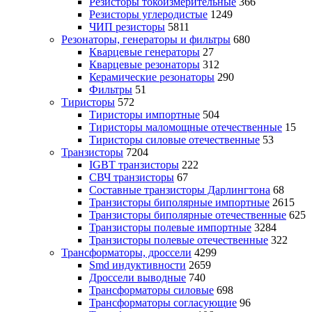
Резисторы токоизмерительные
366
Резисторы углеродистые
1249
ЧИП резисторы
5811
Резонаторы, генераторы и фильтры
680
Кварцевые генераторы
27
Кварцевые резонаторы
312
Керамические резонаторы
290
Фильтры
51
Тиристоры
572
Тиристоры импортные
504
Тиристоры маломощные отечественные
15
Тиристоры силовые отечественные
53
Транзисторы
7204
IGBT транзисторы
222
СВЧ транзисторы
67
Составные транзисторы Дарлингтона
68
Транзисторы биполярные импортные
2615
Транзисторы биполярные отечественные
625
Транзисторы полевые импортные
3284
Транзисторы полевые отечественные
322
Трансформаторы, дроссели
4299
Smd индуктивности
2659
Дроссели выводные
740
Трансформаторы силовые
698
Трансформаторы согласующие
96