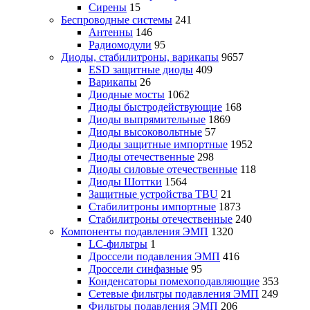
Сирены
15
Беспроводные системы
241
Антенны
146
Радиомодули
95
Диоды, стабилитроны, варикапы
9657
ESD защитные диоды
409
Варикапы
26
Диодные мосты
1062
Диоды быстродействующие
168
Диоды выпрямительные
1869
Диоды высоковольтные
57
Диоды защитные импортные
1952
Диоды отечественные
298
Диоды силовые отечественные
118
Диоды Шоттки
1564
Защитные устройства TBU
21
Стабилитроны импортные
1873
Стабилитроны отечественные
240
Компоненты подавления ЭМП
1320
LC-фильтры
1
Дроссели подавления ЭМП
416
Дроссели синфазные
95
Конденсаторы помехоподавляющие
353
Сетевые фильтры подавления ЭМП
249
Фильтры подавления ЭМП
206