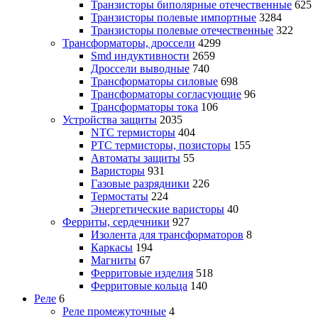
Транзисторы биполярные отечественные
625
Транзисторы полевые импортные
3284
Транзисторы полевые отечественные
322
Трансформаторы, дроссели
4299
Smd индуктивности
2659
Дроссели выводные
740
Трансформаторы силовые
698
Трансформаторы согласующие
96
Трансформаторы тока
106
Устройства защиты
2035
NTC термисторы
404
PTC термисторы, позисторы
155
Автоматы защиты
55
Варисторы
931
Газовые разрядники
226
Термостаты
224
Энергетические варисторы
40
Ферриты, сердечники
927
Изолента для трансформаторов
8
Каркасы
194
Магниты
67
Ферритовые изделия
518
Ферритовые кольца
140
Реле
6
Реле промежуточные
4