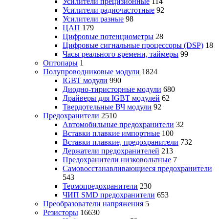
Усилители прецизионные
114
Усилители радиочастотные
92
Усилители разные
98
ЦАП
179
Цифровые потенциометры
28
Цифровые сигнальные процессоры (DSP)
18
Часы реального времени, таймеры
99
Оптопары
1
Полупроводниковые модули
1824
IGBT модули
990
Диодно-тиристорные модули
680
Драйверы для IGBT модулей
62
Твердотельные ВЧ модули
92
Предохранители
2510
Автомобильные предохранители
32
Вставки плавкие импортные
100
Вставки плавкие, предохранители
732
Держатели предохранителей
213
Предохранители низковольтные
7
Самовосстанавливающиеся предохранители
543
Термопредохранители
230
ЧИП SMD предохранители
653
Преобразователи напряжения
5
Резисторы
16630