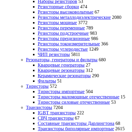
Наборы резисторов
53
Резисторные сборки
474
Резисторы высоковольтные
67
Резисторы металлодиэлектрические
2080
Резисторы мощные
3772
Резисторы переменные
789
Резисторы подстроечные
983
Резисторы прецизионные
986
Резисторы токоизмерительные
366
Резисторы углеродистые
1249
ЧИП резисторы
5811
Резонаторы, генераторы и фильтры
680
Кварцевые генераторы
27
Кварцевые резонаторы
312
Керамические резонаторы
290
Фильтры
51
Тиристоры
572
Тиристоры импортные
504
Тиристоры маломощные отечественные
15
Тиристоры силовые отечественные
53
Транзисторы
7204
IGBT транзисторы
222
СВЧ транзисторы
67
Составные транзисторы Дарлингтона
68
Транзисторы биполярные импортные
2615