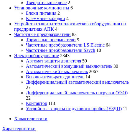
Твердотельные реле
2
Установочные компоненты
6
Блоки питания
2
Клеммные колодки
4
Устройства защиты технологического оборудования на
предприятиях АПК
4
Частотные преобразователи
83
Тормозные прерыватели
9
Частотные преобразователи LS Electric
64
Частотные преобразователи Savch
10
Электрооборудование
2343
Автомат защиты двигателя
59
Автоматический воздушный выключатель
30
Автоматический выключатель
2067
Выключатель-разъединитель
14
Дифференциальный автоматический выключатель
27
Дифференциальный выключатель нагрузки (УЗО)
22
Контактор
113
Устройства защиты от дугового пробоя (УЗДП)
11
Характеристики
Характеристики