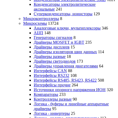
Конденсаторы электролитические
аксиальные
241
Суперконденсаторы, ионисторы
129
Микроконтроллеры
8
Микросхемы
13724
Аналоговые ключи, мультиплексоры
346
АЦП
148
Генераторы сигналов
8
Драйверы MOSFET и IGBT
235
Драйверы дисплеев
15
Драйверы изоляторов шин данных
114
Драйверы разные
18
Драйверы светодиодов
173
Драйверы управления двигателями
64
Интерфейсы CAN
88
Интерфейсы RS232
108
Интерфейсы RS485, RS423, RS422
508
Интерфейсы прочие
264
Источники опорного напряжения ИОН
320
Компараторы
233
Контроллеры разные
90
Логика - буферы и линейные аппаратные
драйверы
95
Логика - инвертеры
25