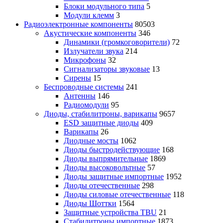
Блоки модульного типа
5
Модули клемм
3
Радиоэлектронные компоненты
80503
Акустические компоненты
346
Динамики (громкоговорители)
72
Излучатели звука
214
Микрофоны
32
Сигнализаторы звуковые
13
Сирены
15
Беспроводные системы
241
Антенны
146
Радиомодули
95
Диоды, стабилитроны, варикапы
9657
ESD защитные диоды
409
Варикапы
26
Диодные мосты
1062
Диоды быстродействующие
168
Диоды выпрямительные
1869
Диоды высоковольтные
57
Диоды защитные импортные
1952
Диоды отечественные
298
Диоды силовые отечественные
118
Диоды Шоттки
1564
Защитные устройства TBU
21
Стабилитроны импортные
1873