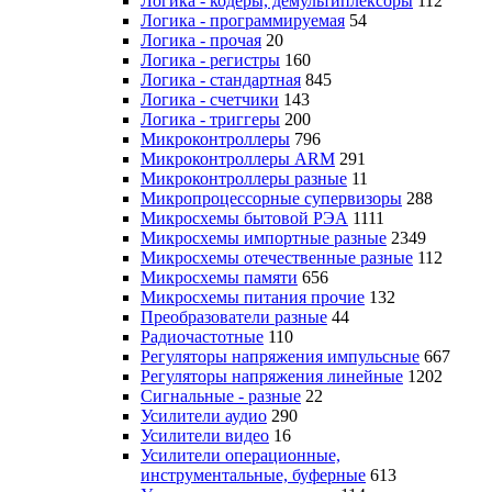
Логика - кодеры, демультиплексоры
112
Логика - программируемая
54
Логика - прочая
20
Логика - регистры
160
Логика - стандартная
845
Логика - счетчики
143
Логика - триггеры
200
Микроконтроллеры
796
Микроконтроллеры ARM
291
Микроконтроллеры разные
11
Микропроцессорные супервизоры
288
Микросхемы бытовой РЭА
1111
Микросхемы импортные разные
2349
Микросхемы отечественные разные
112
Микросхемы памяти
656
Микросхемы питания прочие
132
Преобразователи разные
44
Радиочастотные
110
Регуляторы напряжения импульсные
667
Регуляторы напряжения линейные
1202
Сигнальные - разные
22
Усилители аудио
290
Усилители видео
16
Усилители операционные,
инструментальные, буферные
613